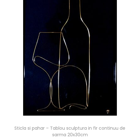
Sticla si pahar – Tablou sculptura in fir continuu de
sarma 20x30cm