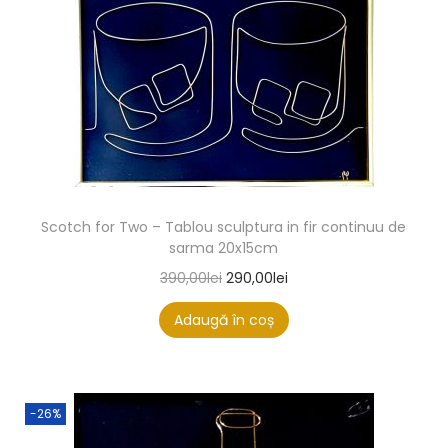
Scotch for Two – Tablou sculptura in fir continuu de
sarma 20x15cm
390,00
lei
290,00
lei
Adaugă în coș
-26%