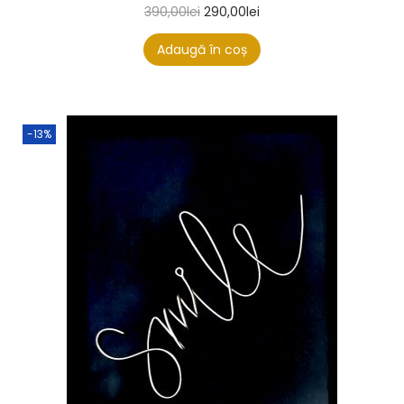
390,00
lei
290,00
lei
Adaugă în coș
-13%