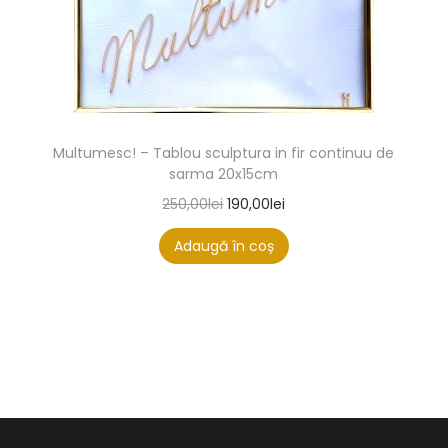
Multumesc! – Tablou sculptura in fir continuu de
sarma 20x15cm
250,00
lei
190,00
lei
Adaugă în coș