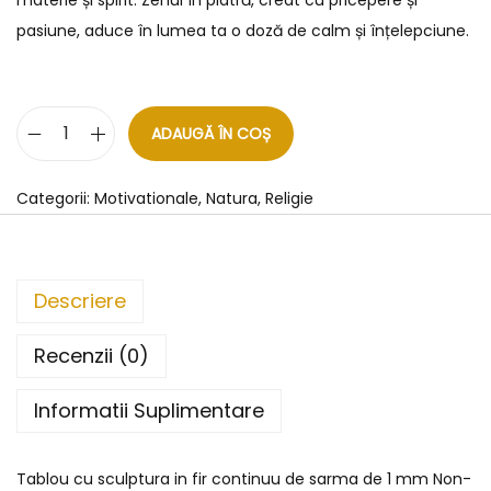
materie și spirit. Zenul în piatră, creat cu pricepere și
pasiune, aduce în lumea ta o doză de calm și înțelepciune.
ADAUGĂ ÎN COȘ
Categorii:
Motivationale
,
Natura
,
Religie
Descriere
Recenzii (0)
Informatii Suplimentare
Tablou cu sculptura in fir continuu de sarma de 1 mm Non-