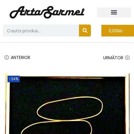
0,00
lei
ANTERIOR
URMĂTOR
-24%