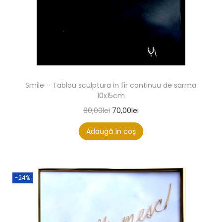
Smile – Tablou sculptura in fir continuu de sarma
10x15cm
80,00
lei
70,00
lei
Adaugă în coș
-24%