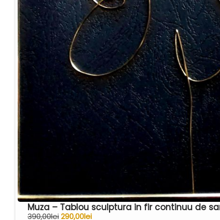
Muza – Tablou sculptura in fir continuu de
390,00
lei
290,00
lei