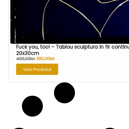
Fuck you, too! – Tablou sculptura in fir cont
20x30cm
490,00
lei
390,00
lei
Vezi Produsul