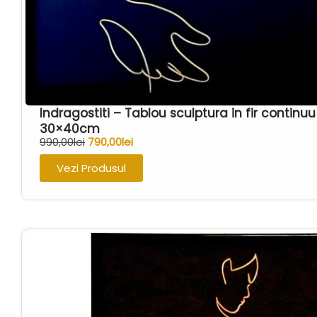
Indragostiti – Tablou sculptura in fir contin
30×40cm
990,00
lei
790,00
lei
Vezi Produsul