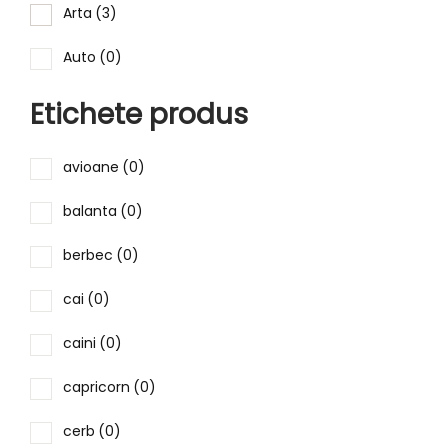
Arta
(3)
Auto
(0)
Bauturi
(0)
Etichete produs
Capodopere
(3)
avioane
(0)
Celebritati
(0)
balanta
(0)
Dentist
(0)
berbec
(0)
Familie
(0)
cai
(0)
Femei
(22)
caini
(0)
Flori
(0)
capricorn
(0)
Food
(5)
cerb
(0)