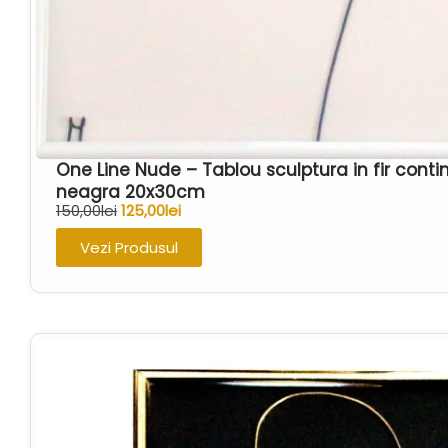
One Line Nude – Tablou sculptura in fir cont
neagra 20x30cm
150,00
lei
125,00
lei
Vezi Produsul