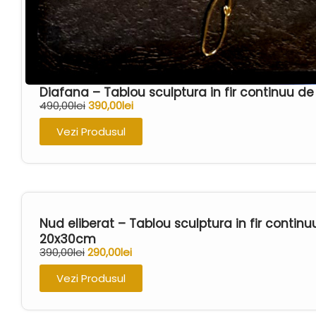
Diafana – Tablou sculptura in fir continuu 
490,00
lei
390,00
lei
Vezi Produsul
Nud eliberat – Tablou sculptura in fir contin
20x30cm
390,00
lei
290,00
lei
Vezi Produsul