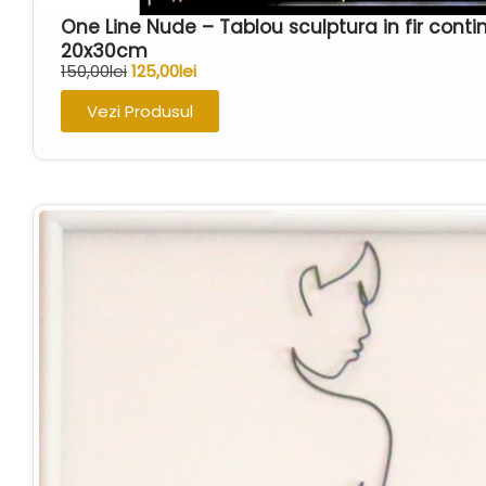
One Line Nude – Tablou sculptura in fir cont
20x30cm
150,00
lei
125,00
lei
Vezi Produsul