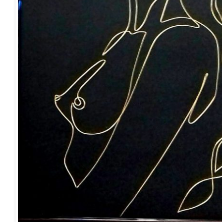
lup
(0)
Scris
(0)
pasari
(0)
Sport
(2)
pesti
(0)
String Art
(0)
pisici
(0)
Turism
(0)
rac
(0)
Zodiac
(10)
RO
(0)
sagetator
(0)
scorpion
(0)
sex
(15)
taur
(0)