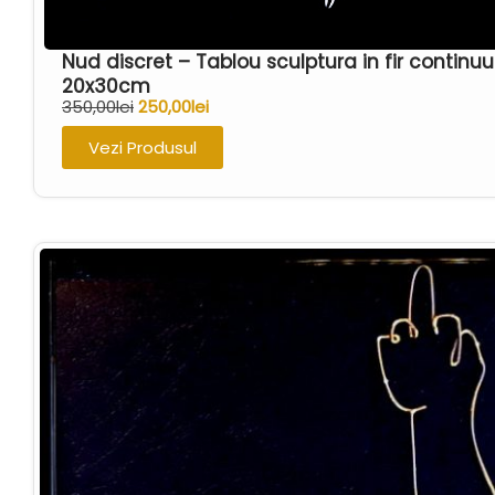
Nud discret – Tablou sculptura in fir contin
20x30cm
350,00
lei
250,00
lei
Vezi Produsul