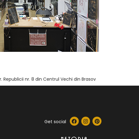
r. Republicii nr. 8 din Centrul Vechi din Brasov
Get social