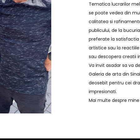
Tematica lucrarilor me
se poate vedea din mul
calitatea si rafinament
publicului, de la bucuria
preferate la satisfactia
artistice sau la reactii
sau descopera creatii i
Va invit asadar sa va del
Galeria de arta din Sin
deosebit pentru cei drag
impresionati.
Mai multe despre min