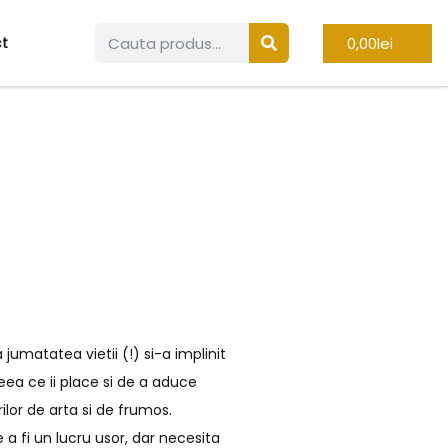
0,00
lei
t
 jumatatea vietii (!) si-a implinit
eea ce ii place si de a aduce
rilor de arta si de frumos.
 a fi un lucru usor, dar necesita