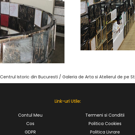
n Centrul Istoric din Bucuresti /
Galeria de Arta si Atelierul de pe St
Link-uri Utile:
Contul Meu
Termeni si Conditii
Cos
Politica Cookies
GDPR
Politica Livrare