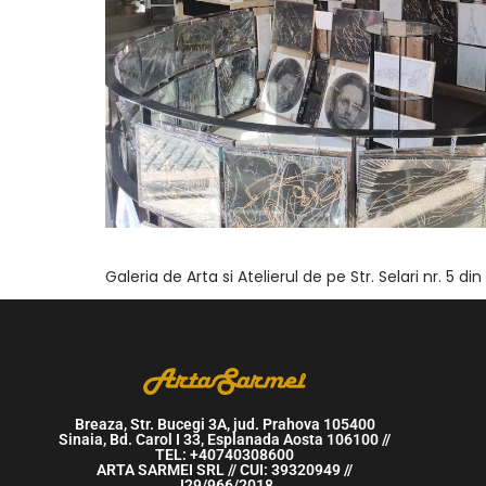
Galeria de Arta si Atelierul de pe Str. Selari nr. 5 di
Breaza, Str. Bucegi 3A, jud. Prahova 105400
Sinaia, Bd. Carol I 33, Esplanada Aosta 106100 //
TEL: +40740308600
ARTA SARMEI SRL // CUI: 39320949 //
J29/966/2018