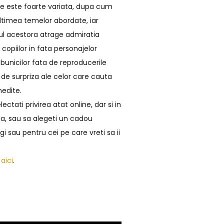
le este foarte variata, dupa cum
timea temelor abordate, iar
ul acestora atrage admiratia
 copiilor in fata personajelor
 bunicilor fata de reproducerile
le de surpriza ale celor care cauta
nedite.
ectati privirea atat online, dar si in
aia, sau sa alegeti un cadou
i sau pentru cei pe care vreti sa ii
e
aici
.