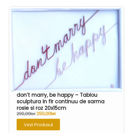
don’t marry, be happy – Tablou
sculptura in fir continuu de sarma
rosie si roz 20x15cm
290,00
lei
250,00
lei
Vezi Produsul