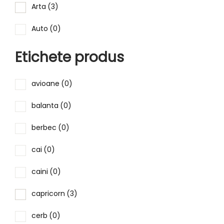
Arta
(3)
Auto
(0)
Bauturi
(0)
Etichete produs
Capodopere
(4)
avioane
(0)
Celebritati
(3)
balanta
(0)
Dentist
(0)
berbec
(0)
Familie
(4)
cai
(0)
Femei
(0)
caini
(0)
Flori
(1)
capricorn
(3)
Food
(0)
cerb
(0)