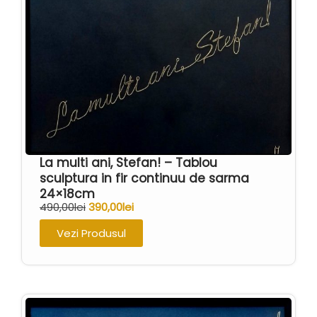
La multi ani, Stefan! – Tablou
sculptura in fir continuu de sarma
24×18cm
490,00
lei
390,00
lei
Vezi Produsul