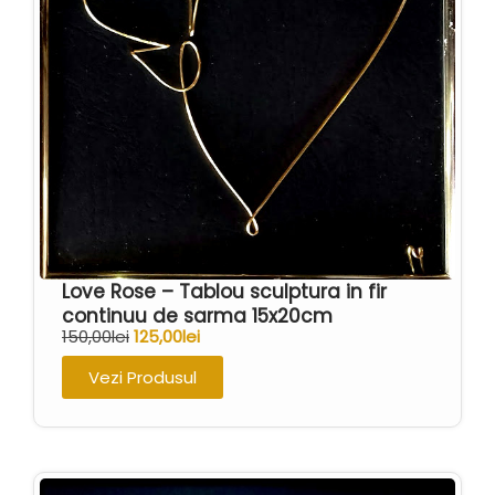
urs
(0)
vapoare
(0)
varsator
(0)
Love Rose – Tablou sculptura in fir
continuu de sarma 15x20cm
150,00
lei
125,00
lei
Vezi Produsul