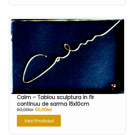
Calm – Tablou sculptura in fir
continuu de sarma 15x10cm
60,00
lei
50,00
lei
Vezi Produsul