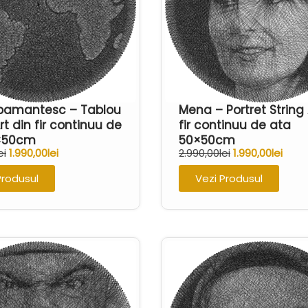
 pamantesc – Tablou
Mena – Portret String 
rt din fir continuu de
fir continuu de ata
×50cm
50×50cm
ei
1.990,00
lei
2.990,00
lei
1.990,00
lei
Produsul
Vezi Produsul