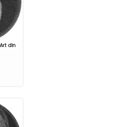
vapoare
(0)
varsator
(0)
Art din