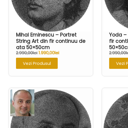
Mihai Eminescu – Portret
Yoda – 
String Art din fir continuu de
fir con
ata 50×50cm
50×50
2.990,00
lei
1.990,00
lei
2.990,00
l
Vezi Produsul
Vezi 