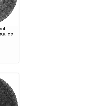
Scris
(3)
pasari
(0)
Sport
(13)
pesti
(0)
String Art
(114)
pisici
(1)
ret
Turism
(1)
inuu de
rac
(0)
Zodiac
(5)
RO
(77)
sagetator
(0)
scorpion
(2)
sex
(2)
taur
(0)
urs
(0)