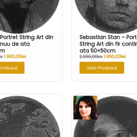
Portret String Art din
Sebastian Stan – Port
tinuu de ata
String Art din fir cont
cm
ata 50×50cm
ei
1.990,00
lei
2.990,00
lei
1.990,00
lei
Produsul
Vezi Produsul