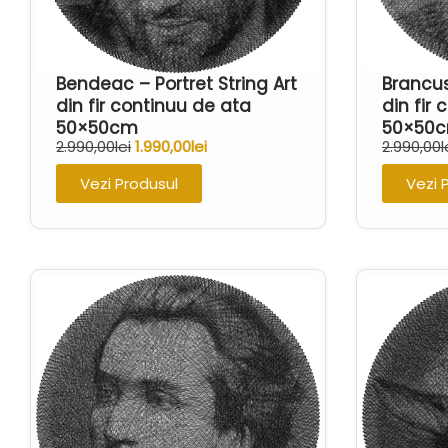
Bendeac – Portret String Art
Brancusi
din fir continuu de ata
din fir
50×50cm
50×50
2.990,00
lei
1.990,00
lei
2.990,00
l
Vezi Produsul
Vezi 