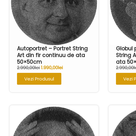
Autoportret – Portret String
Globul
Art din fir continuu de ata
String A
50×50cm
ata 50
2.990,00
lei
1.990,00
lei
2.990,00
l
Vezi Produsul
Vezi 