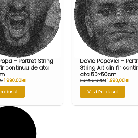
Popa – Portret String
David Popovici – Port
 fir continuu de ata
String Art din fir cont
cm
ata 50×50cm
ei
1.990,00
lei
29.900,00
lei
1.990,00
lei
Produsul
Vezi Produsul