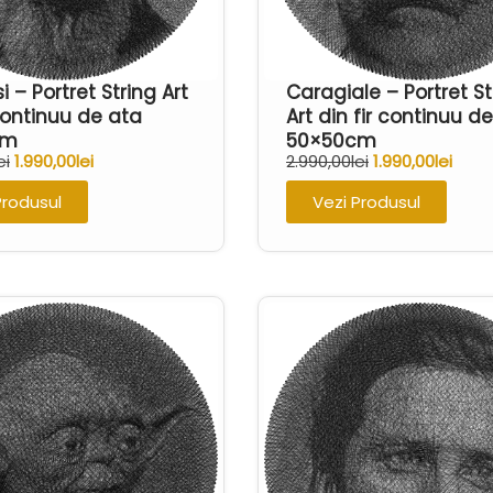
 – Portret String Art
Caragiale – Portret St
 continuu de ata
Art din fir continuu d
cm
50×50cm
ei
1.990,00
lei
2.990,00
lei
1.990,00
lei
Produsul
Vezi Produsul