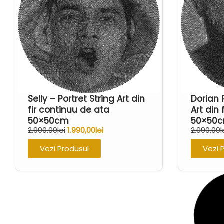
Selly – Portret String Art din
Dorian 
fir continuu de ata
Art din
50×50cm
50×50
2.990,00
lei
1.990,00
lei
2.990,00
l
Vezi Produsul
Vezi 