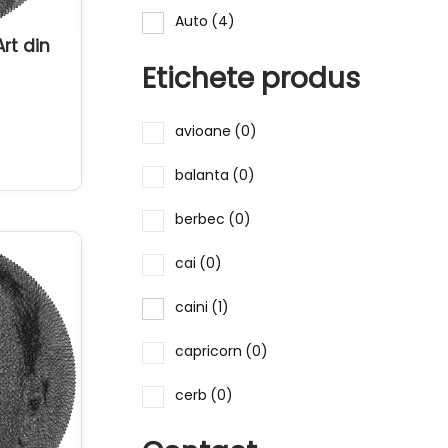
Auto
(4)
Art din
Bauturi
(0)
Etichete produs
Capodopere
(114)
avioane
(0)
Celebritati
(100)
balanta
(0)
Dentist
(0)
berbec
(0)
Familie
(8)
cai
(0)
Femei
(28)
caini
(1)
Flori
(0)
capricorn
(0)
Food
(4)
cerb
(0)
Iubire
(7)
copaci
(0)