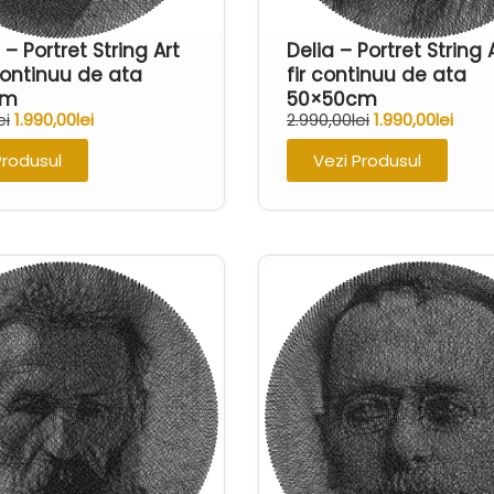
– Portret String Art
Delia – Portret String 
 continuu de ata
fir continuu de ata
cm
50×50cm
ei
1.990,00
lei
2.990,00
lei
1.990,00
lei
Produsul
Vezi Produsul