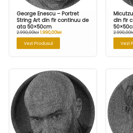
George Enescu – Portret
Micutzu 
String Art din fir continuu de
din fir
ata 50×50cm
50×50
2.990,00
lei
1.990,00
lei
2.990,00
l
Vezi Produsul
Vezi 