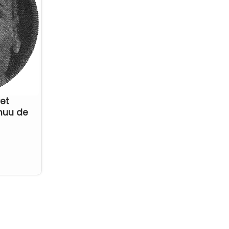
ret
inuu de