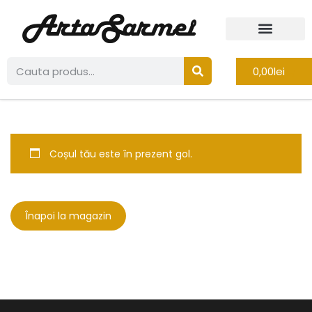
Contul meu
0,00
lei
Coșul tău este în prezent gol.
Înapoi la magazin