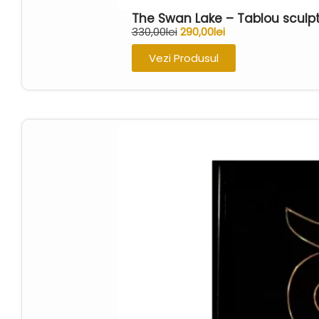
The Swan Lake – Tablou sculpt
330,00
lei
290,00
lei
Vezi Produsul