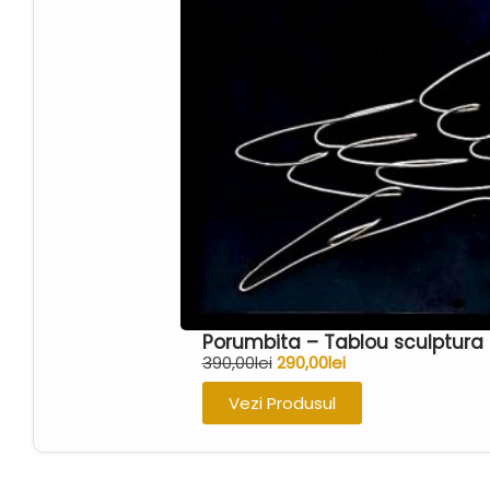
Porumbita – Tablou sculptura 
390,00
lei
290,00
lei
Vezi Produsul