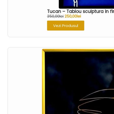
Tucan – Tablou sculptura in f
350,00
lei
250,00
lei
Vezi Produsul