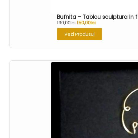
Bufnita – Tablou sculptura in
190,00
lei
150,00
lei
Vezi Produsul