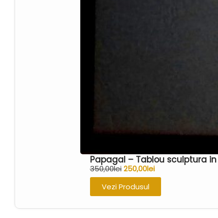
Papagal – Tablou sculptura in
350,00
lei
250,00
lei
Vezi Produsul