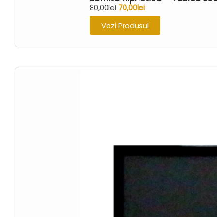
80,00
lei
70,00
lei
Vezi Produsul