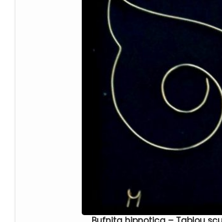
urs
(0)
vapoare
(0)
varsator
(0)
Bufnita hipnotica – Tablou scu