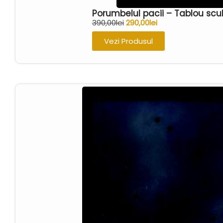
Porumbelul pacii – Tablou scu
390,00
lei
290,00
lei
Vezi Produsul