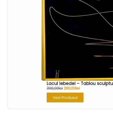
Lacul lebedei – Tablou sculpt
390,00
lei
290,00
lei
Vezi Produsul