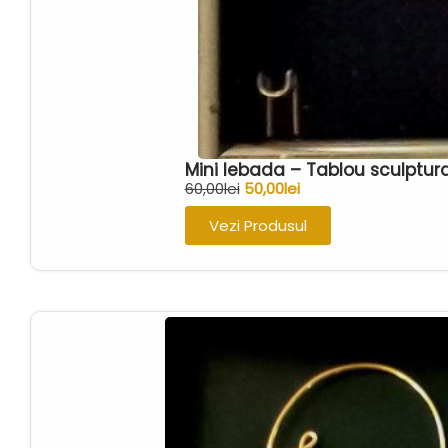
Mini lebada – Tablou sculptur
60,00
lei
50,00
lei
Vezi Produsul