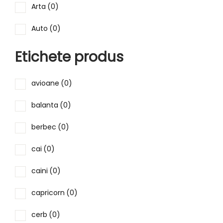
Arta
(0)
Auto
(0)
Bauturi
(0)
Etichete produs
Capodopere
(1)
avioane
(0)
Celebritati
(1)
balanta
(0)
Dentist
(0)
berbec
(0)
Familie
(0)
cai
(0)
Femei
(0)
caini
(0)
Flori
(0)
capricorn
(0)
Food
(0)
cerb
(0)