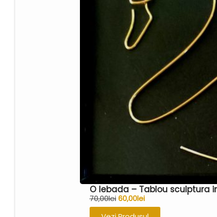
O lebada – Tablou sculptura i
70,00
lei
60,00
lei
Vezi Produsul