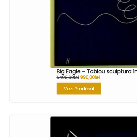
lup
(0)
Scris
(0)
pasari
(18)
Sport
(0)
pesti
(0)
String Art
(0)
pisici
(0)
Turism
(0)
rac
(0)
Zodiac
(0)
Big Eagle – Tablou sculptura 
RO
(0)
1.490,00
lei
990,00
lei
sagetator
(0)
Vezi Produsul
scorpion
(0)
sex
(0)
taur
(0)