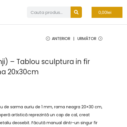
0,00
lei
ANTERIOR
URMĂTOR
) – Tablou sculptura in fir
ma 20x30cm
i
inuu de sarma auriu de 1 mm, rama neagra 20×30 cm,
eră artistică reprezintă un cap de cal, creat
detaliu deosebit. Făcută manual dintr-un singur fir