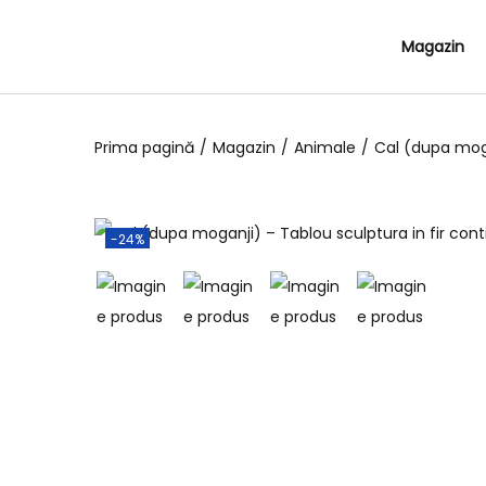
Magazin
Prima pagină
/
Magazin
/
Animale
/
Cal (dupa moga
-24%