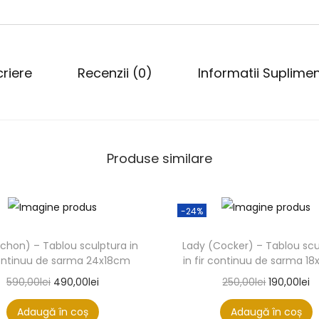
riere
Recenzii (0)
Informatii Suplime
Produse similare
-24%
ichon) – Tablou sculptura in
Lady (Cocker) – Tablou scu
continuu de sarma 24x18cm
in fir continuu de sarma 1
590,00
lei
490,00
lei
250,00
lei
190,00
lei
Adaugă în coș
Adaugă în coș