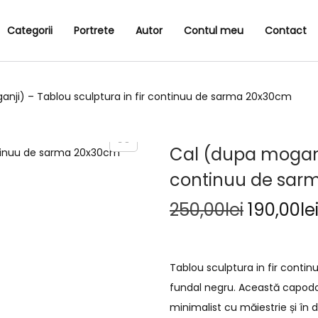
Categorii
Portrete
Autor
Contul meu
Contact
nji) – Tablou sculptura in fir continuu de sarma 20x30cm
Cal (dupa moganji
continuu de sar
250,00
lei
190,00
le
Tablou sculptura in fir cont
fundal negru. Această capodop
minimalist cu măiestrie și în 