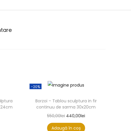
ntare
-20%
lptura
Borzoi – Tablou sculptura in fir
8x24cm
continuu de sarma 30x20cm
550,00
lei
440,00
lei
Adaugă în coș