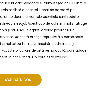
duce la viață eleganța și frumusețea calului într-o
a minimalistă a acestei lucrări se bazează pe
ce, unde doar elementele esențiale sunt redate
 direct mesajul. Acest cap de cal minimalist atrage
lă și stilul său elegant, oferind privitorului o
aptivantă. Această creație reprezintă o combinație
 simplitatea formelor, inspirând admirație și
ervă. Este o lucrare de artă remarcabilă, care aduce
ament în orice mediu în care este expusă.
ADAUGĂ ÎN COȘ