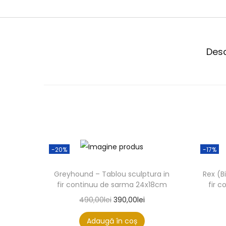
Desc
-20%
-17%
Greyhound – Tablou sculptura in
Rex (B
fir continuu de sarma 24x18cm
fir 
490,00
lei
390,00
lei
Adaugă în coș