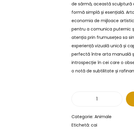
de sârmă, această sculptură a
formă simplă și esențială. Art
economia de mijloace artisti
pentru a comunica puternic și
atenția prin frumusețea sa simp
experiență vizuală unică și c
perfectă între arta manuală și
introspecție în cei care o obs
o notă de subtilitate și rafin
Categorie:
Animale
Etichetă:
cai