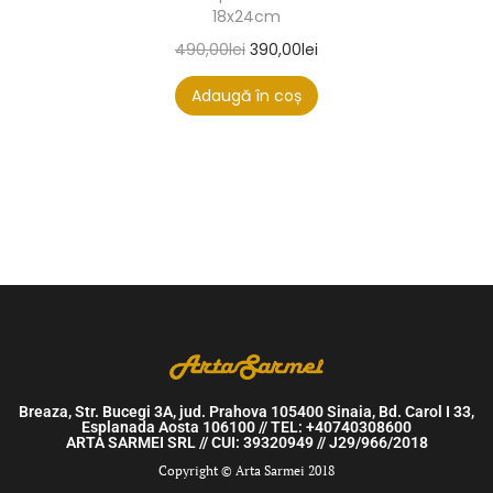
18x24cm
490,00
lei
390,00
lei
Adaugă în coș
Breaza, Str. Bucegi 3A, jud. Prahova 105400 Sinaia, Bd. Carol I 33,
Esplanada Aosta 106100 // TEL: +40740308600
ARTA SARMEI SRL // CUI: 39320949 // J29/966/2018
Copyright © Arta Sarmei 2018