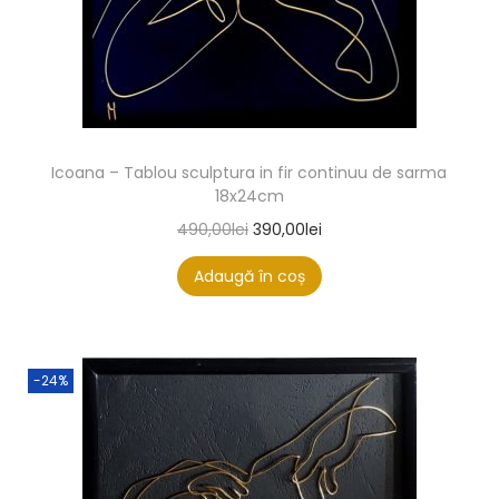
Icoana – Tablou sculptura in fir continuu de sarma
18x24cm
490,00
lei
390,00
lei
Adaugă în coș
-24%