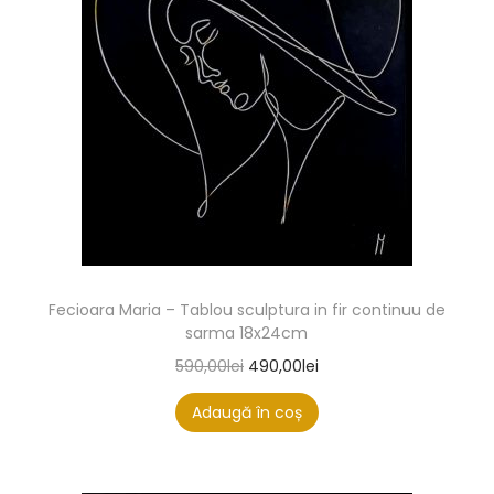
Fecioara Maria – Tablou sculptura in fir continuu de
sarma 18x24cm
590,00
lei
490,00
lei
Adaugă în coș