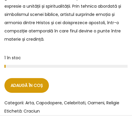
expresie a unității și spiritualității. Prin tehnica abordată și
simbolismul scenei biblice, artistul surprinde emoția și
armonia dintre Hristos și cei doisprezece apostoli, într-o
compoziție atemporală în care firul devine o punte între
materie și credință.
1 în stoc
ADAUGĂ ÎN COȘ
Categorii:
Arta
,
Capodopere
,
Celebritati
,
Oameni
,
Religie
Etichetă:
Craciun