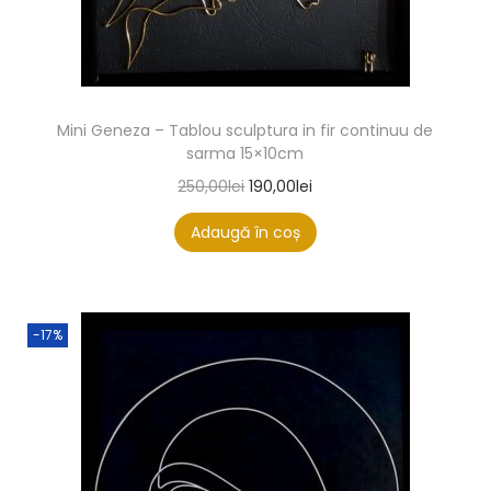
Mini Geneza – Tablou sculptura in fir continuu de
sarma 15×10cm
250,00
lei
190,00
lei
Adaugă în coș
-17%