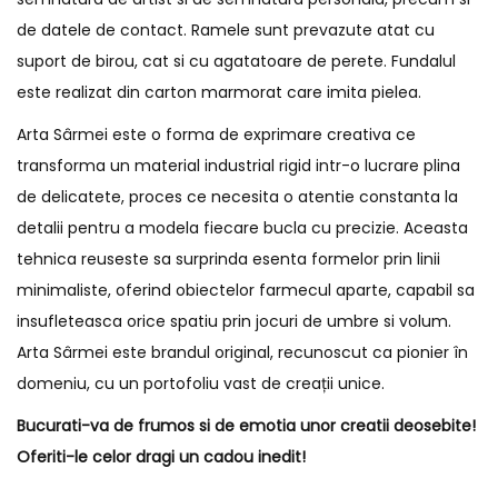
de datele de contact. Ramele sunt prevazute atat cu
suport de birou, cat si cu agatatoare de perete. Fundalul
este realizat din carton marmorat care imita pielea.
Arta Sârmei este o forma de exprimare creativa ce
transforma un material industrial rigid intr-o lucrare plina
de delicatete, proces ce necesita o atentie constanta la
detalii pentru a modela fiecare bucla cu precizie. Aceasta
tehnica reuseste sa surprinda esenta formelor prin linii
minimaliste, oferind obiectelor farmecul aparte, capabil sa
insufleteasca orice spatiu prin jocuri de umbre si volum.
Arta Sârmei este brandul original, recunoscut ca pionier în
domeniu, cu un portofoliu vast de creații unice.
Bucurati-va de frumos si de emotia unor creatii deosebite!
Oferiti-le celor dragi un cadou inedit!