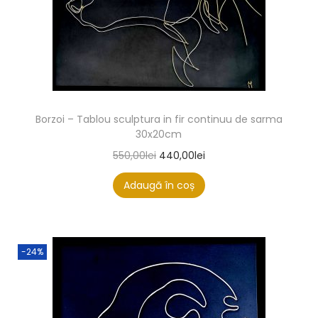
Borzoi – Tablou sculptura in fir continuu de sarma
30x20cm
550,00
lei
440,00
lei
Adaugă în coș
-24%