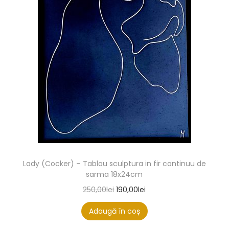
Lady (Cocker) – Tablou sculptura in fir continuu de
sarma 18x24cm
250,00
lei
190,00
lei
Adaugă în coș