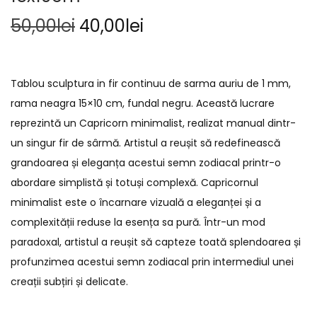
50,00
lei
40,00
lei
Tablou sculptura in fir continuu de sarma auriu de 1 mm,
rama neagra 15×10 cm, fundal negru. Această lucrare
reprezintă un Capricorn minimalist, realizat manual dintr-
un singur fir de sârmă. Artistul a reușit să redefinească
grandoarea și eleganța acestui semn zodiacal printr-o
abordare simplistă și totuși complexă. Capricornul
minimalist este o încarnare vizuală a eleganței și a
complexității reduse la esența sa pură. Într-un mod
paradoxal, artistul a reușit să capteze toată splendoarea și
profunzimea acestui semn zodiacal prin intermediul unei
creații subțiri și delicate.