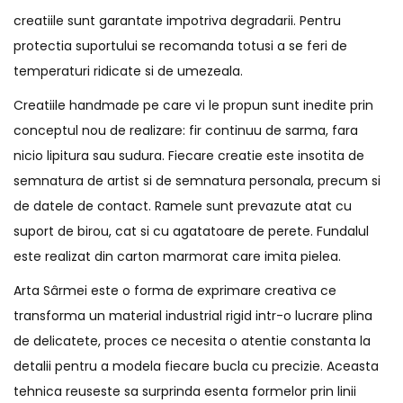
creatiile sunt garantate impotriva degradarii. Pentru
protectia suportului se recomanda totusi a se feri de
temperaturi ridicate si de umezeala.
Creatiile handmade pe care vi le propun sunt inedite prin
conceptul nou de realizare: fir continuu de sarma, fara
nicio lipitura sau sudura. Fiecare creatie este insotita de
semnatura de artist si de semnatura personala, precum si
de datele de contact. Ramele sunt prevazute atat cu
suport de birou, cat si cu agatatoare de perete. Fundalul
este realizat din carton marmorat care imita pielea.
Arta Sârmei este o forma de exprimare creativa ce
transforma un material industrial rigid intr-o lucrare plina
de delicatete, proces ce necesita o atentie constanta la
detalii pentru a modela fiecare bucla cu precizie. Aceasta
tehnica reuseste sa surprinda esenta formelor prin linii