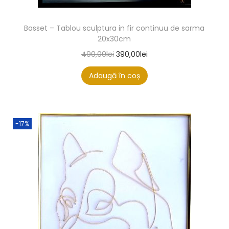
Basset – Tablou sculptura in fir continuu de sarma
20x30cm
490,00
lei
390,00
lei
Adaugă în coș
-17%