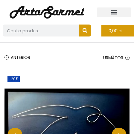
0,00
lei
ANTERIOR
URMĂTOR
-20%