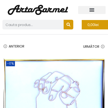
0,00
lei
ANTERIOR
URMĂTOR
-17%