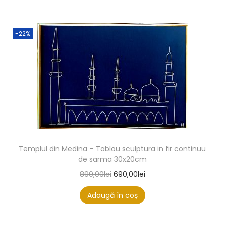
-22%
Templul din Medina – Tablou sculptura in fir continuu
de sarma 30x20cm
890,00
lei
690,00
lei
Adaugă în coș