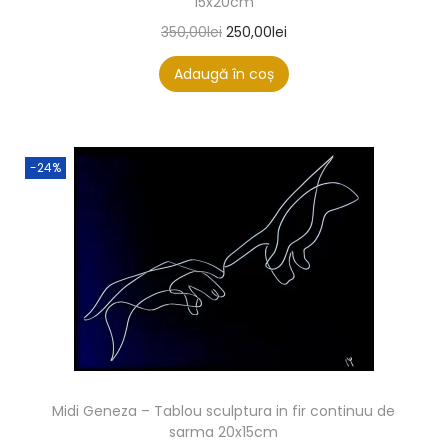
15x20cm
350,00
lei
250,00
lei
Adaugă în coș
-24%
Midi Geneza – Tablou sculptura in fir continuu de
sarma 20x15cm