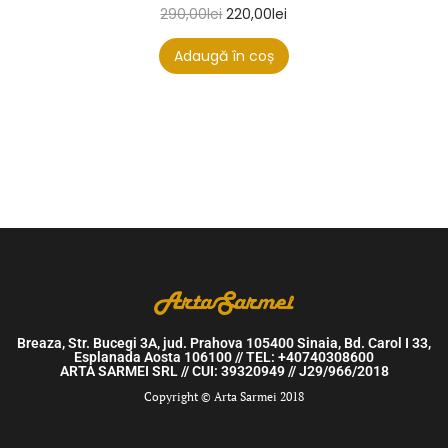
290,00
lei
220,00
lei
Adaugă în coș
Breaza, Str. Bucegi 3A, jud. Prahova 105400 Sinaia, Bd. Carol I 33,
Esplanada Aosta 106100 // TEL: +40740308600
ARTA SARMEI SRL // CUI: 39320949 // J29/966/2018
Copyright © Arta Sarmei 2018