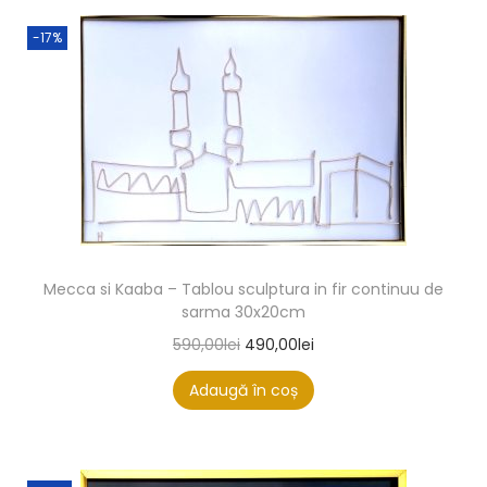
-17%
Mecca si Kaaba – Tablou sculptura in fir continuu de
sarma 30x20cm
590,00
lei
490,00
lei
Adaugă în coș