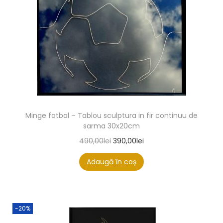
Minge fotbal – Tablou sculptura in fir continuu de
sarma 30x20cm
490,00
lei
390,00
lei
Adaugă în coș
-20%