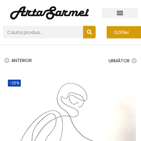
0,00
lei
ANTERIOR
URMĂTOR
-25%