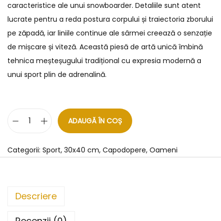
caracteristice ale unui snowboarder. Detaliile sunt atent
lucrate pentru a reda postura corpului și traiectoria zborului
pe zăpadă, iar liniile continue ale sârmei creează o senzație
de mișcare și viteză. Această piesă de artă unică îmbină
tehnica meșteșugului tradițional cu expresia modernă a
unui sport plin de adrenalină.
ADAUGĂ ÎN COȘ
Categorii:
Sport
,
30x40 cm
,
Capodopere
,
Oameni
Descriere
Recenzii (0)