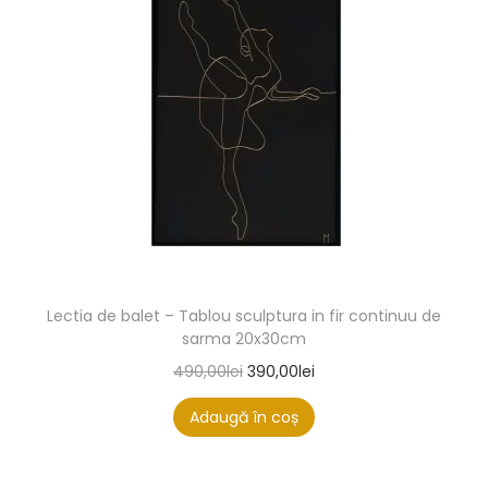
Lectia de balet – Tablou sculptura in fir continuu de
sarma 20x30cm
490,00
lei
390,00
lei
Adaugă în coș