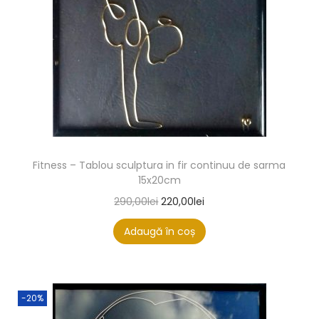
Fitness – Tablou sculptura in fir continuu de sarma
15x20cm
290,00
lei
220,00
lei
Adaugă în coș
-20%