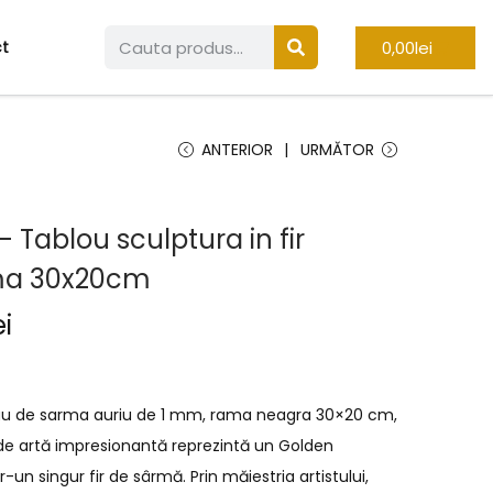
0,00
lei
t
ANTERIOR
URMĂTOR
 Tablou sculptura in fir
ma 30x20cm
ei
inuu de sarma auriu de 1 mm, rama neagra 30×20 cm,
de artă impresionantă reprezintă un Golden
r-un singur fir de sârmă. Prin măiestria artistului,