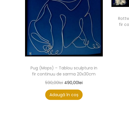
Rottw
fir 
Pug (Mops) – Tablou sculptura in
fir continuu de sarma 20x30cm
590,00
lei
490,00
lei
Adaugă în coș