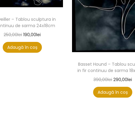
eiller – Tablou sculptura in
continuu de sarma 24x18cm
250,00
lei
190,00
lei
Adaugă în coș
Basset Hound – Tablou scu
in fir continuu de sarma 1
390,00
lei
290,00
lei
Adaugă în coș