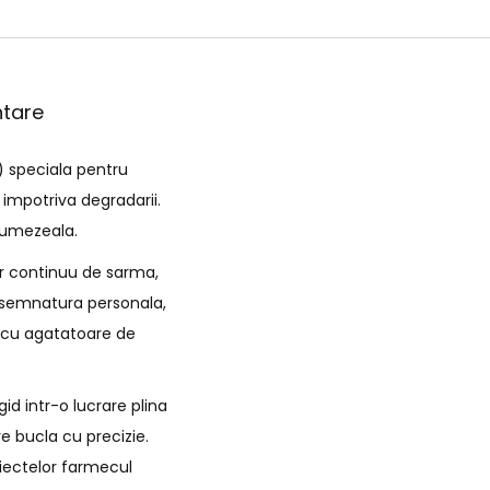
ntare
) speciala pentru
 impotriva degradarii.
e umezeala.
ir continuu de sarma,
de semnatura personala,
i cu agatatoare de
id intr-o lucrare plina
e bucla cu precizie.
biectelor farmecul