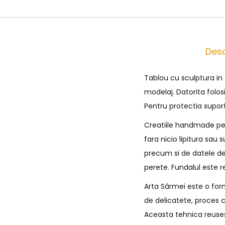
Desc
Tablou cu sculptura in
modelaj. Datorita folos
Pentru protectia supor
Creatiile handmade pe c
fara nicio lipitura sau
precum si de datele de
perete. Fundalul este r
Arta Sârmei este o form
de delicatete, proces c
Aceasta tehnica reusest