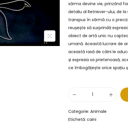
sârma devine vie, prinzând fo
detaliu al Retriever-ului, de l
transpus în sârmă cu o precizie
reușește să surprindă expresia
obiect de artă unic nu capteaz
umană. Această lucrare de ar
această rasă de câini le aduce
și expresia sa prietenoasă, a
ce îmbogățește orice spațiu 
Categorie:
Animale
Etichetă:
caini