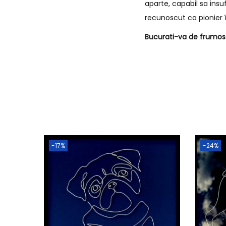
aparte, capabil sa insu
recunoscut ca pionier î
Bucurati-va de frumos s
-17%
-24%