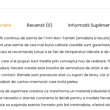
riere
Recenzii (0)
Informatii Suplime
 fir continuu de sarma de 1 mm Non-Tarnish (emailata si lacuita
irii unei sarme de cea mai buna calitate creatiile sunt garantate
tului se recomanda totusi a se feri de temperaturi ridicate si d
are vi le propun sunt inedite prin conceptul nou de realizare: f
 sudura. Fiecare creatie este insotita de semnatura de artist si 
 contact. Ramele sunt prevazute atat cu suport de birou, cat s
ealizat din carton marmorat care imita pielea.
a de exprimare creativa ce transforma un material industrial rig
e necesita o atentie constanta la detalii pentru a modela fiecar
e sa surprinda esenta formelor prin linii minimaliste, oferind o