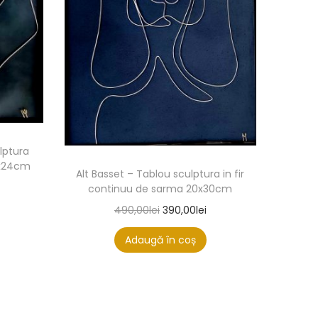
lptura
8x24cm
Alt Basset – Tablou sculptura in fir
continuu de sarma 20x30cm
490,00
lei
390,00
lei
Adaugă în coș