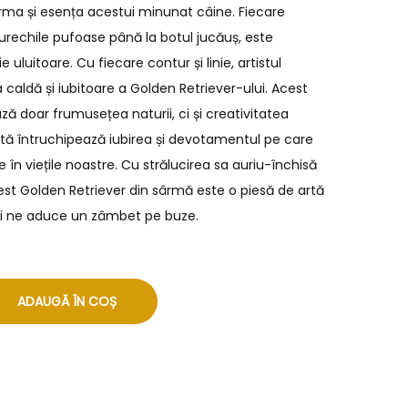
rma și esența acestui minunat câine. Fiecare
a urechile pufoase până la botul jucăuș, este
 uluitoare. Cu fiecare contur și linie, artistul
 caldă și iubitoare a Golden Retriever-ului. Acest
ă doar frumusețea naturii, ci și creativitatea
tă întruchipează iubirea și devotamentul pe care
 în viețile noastre. Cu strălucirea sa auriu-închisă
cest Golden Retriever din sârmă este o piesă de artă
și ne aduce un zâmbet pe buze.
ADAUGĂ ÎN COȘ