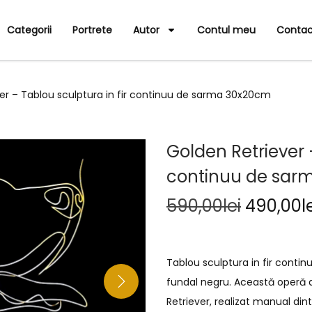
Categorii
Portrete
Autor
Contul meu
Contac
er – Tablou sculptura in fir continuu de sarma 30x20cm
Golden Retriever –
continuu de sar
590,00
lei
490,00
l
Tablou sculptura in fir cont
fundal negru. Această operă 
Retriever, realizat manual dint