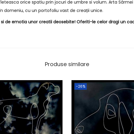
fleteasca orice spatiu prin jocuri de umbre si volum. Arta Sârmei 
n domeniu, cu un portofoliu vast de creații unice.
i de emotia unor creatii deosebite! Oferiti-le celor dragi un cad
Produse similare
-26%