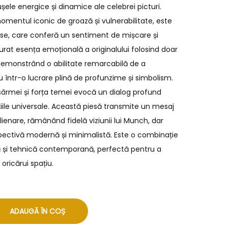
ele energice și dinamice ale celebrei picturi.
momentul iconic de groază și vulnerabilitate, este
nuoase, care conferă un sentiment de mișcare și
turat esența emoțională a originalului folosind doar
, demonstrând o abilitate remarcabilă de a
 într-o lucrare plină de profunzime și simbolism.
 sârmei și forța temei evocă un dialog profund
ile universale. Această piesă transmite un mesaj
lienare, rămânând fidelă viziunii lui Munch, dar
spectivă modernă și minimalistă. Este o combinație
ă și tehnică contemporană, perfectă pentru a
ricărui spațiu.
ADAUGĂ ÎN COȘ