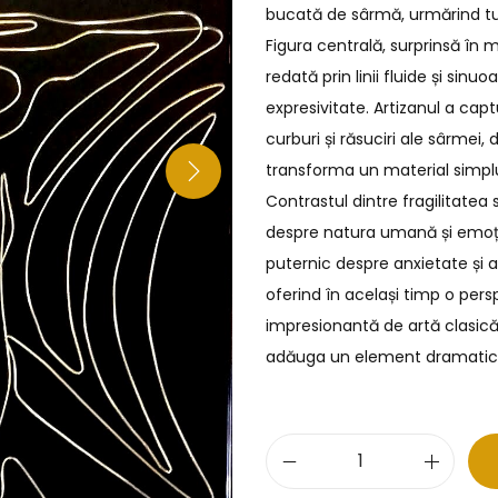
bucată de sârmă, urmărind tuș
Figura centrală, surprinsă în 
redată prin linii fluide și si
expresivitate. Artizanul a cap
curburi și răsuciri ale sârmei
transforma un material simplu
Contrastul dintre fragilitatea
despre natura umană și emoți
puternic despre anxietate și a
oferind în același timp o per
impresionantă de artă clasic
adăuga un element dramatic o