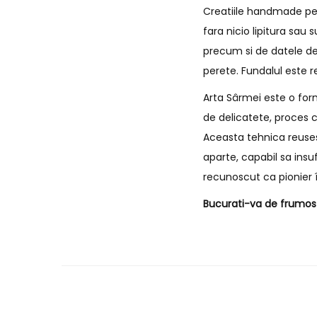
Creatiile handmade pe c
fara nicio lipitura sau
precum si de datele de
perete. Fundalul este r
Arta Sârmei este o form
de delicatete, proces c
Aceasta tehnica reusest
aparte, capabil sa insu
recunoscut ca pionier î
Bucurati-va de frumos s