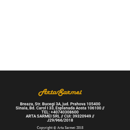
Breaza, Str. Bucegi 3A, jud. Prahova 105400
Sinaia, Bd. Carol I 33, Esplanada Aosta 106100 //
TEL: +40740308600
ARTA SARMEI SRL // CUI: 39320949 //
J29/966/2018
Copyright © Arta Sarmei 2018