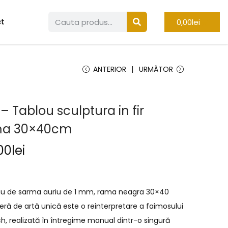
0,00
lei
t
ANTERIOR
URMĂTOR
– Tablou sculptura in fir
rma 30×40cm
00
lei
inuu de sarma auriu de 1 mm, rama neagra 30×40
ră de artă unică este o reinterpretare a faimosului
, realizată în întregime manual dintr-o singură