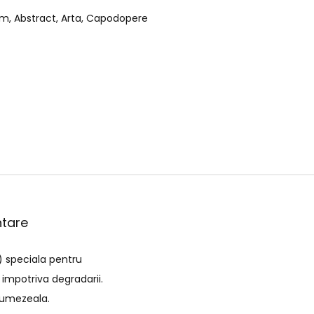
cm
,
Abstract
,
Arta
,
Capodopere
ntare
) speciala pentru
 impotriva degradarii.
e umezeala.