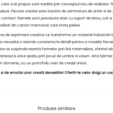
are vi le propun sunt inedite prin conceptul nou de realizare: f
 sudura. Fiecare creatie este insotita de semnatura de artist si 
 contact. Ramele sunt prevazute atat cu suport de birou, cat s
ealizat din carton marmorat care imita pielea.
a de exprimare creativa ce transforma un material industrial rig
e necesita o atentie constanta la detalii pentru a modela fiecar
e sa surprinda esenta formelor prin linii minimaliste, oferind o
fleteasca orice spatiu prin jocuri de umbre si volum. Arta Sârmei 
n domeniu, cu un portofoliu vast de creații unice.
i de emotia unor creatii deosebite! Oferiti-le celor dragi un cad
Produse similare