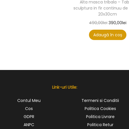
Alta masca tribala – Ta
sculptura in fir continuu d
20x30cm
490,00
lei
390,00
lei
Adaugă în coș
Link-uri Utile:
Contul Meu
Termeni si Conditii
Cos
Politica Cookies
GDPR
Politica Livrare
ANPC
Politica Retur