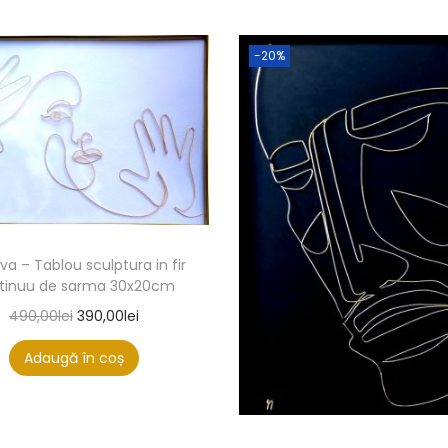
-20%
va – Tablou sculptura in fir
tinuu de sarma 30x20cm
490,00
lei
390,00
lei
Adaugă în coș