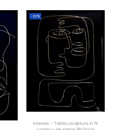
-20%
Intersex – Tablou sculptura in fir
continuu de sarma 18x24cm