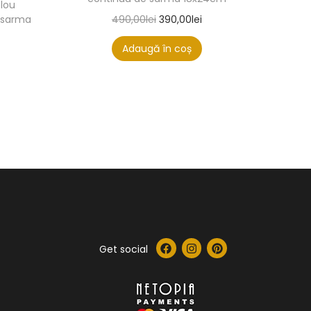
blou
490,00
lei
390,00
lei
e sarma
Adaugă în coș
Get social