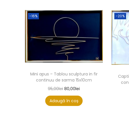
-16%
-20%
Mini apus – Tablou sculptura in fir
Capti
continuu de sarma 15x10cm
con
95,00
lei
80,00
lei
Adaugă în coș