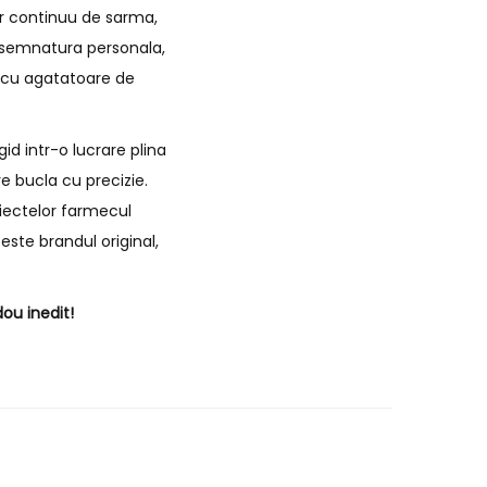
ir continuu de sarma,
de semnatura personala,
i cu agatatoare de
id intr-o lucrare plina
e bucla cu precizie.
biectelor farmecul
este brandul original,
ou inedit!