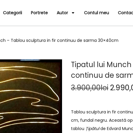
Categorii
Portrete
Autor
Contul meu
Contac
unch – Tablou sculptura in fir continuu de sarma 30×40cm
Tipatul lui Munch 
continuu de sa
3.900,00
lei
2.990,
Tablou sculptura in fir cont
cm, fundal negru. Această ope
tablou
Țipătul
de Edvard Munch