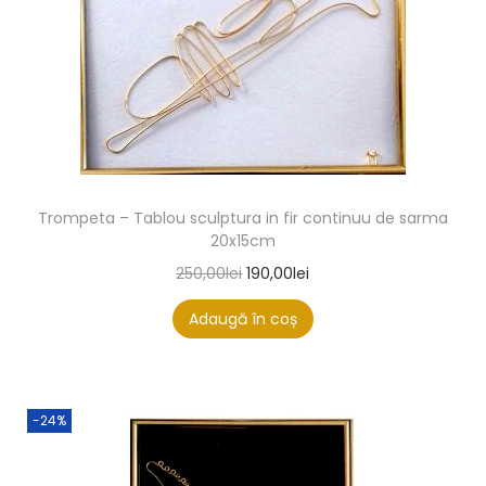
Trompeta – Tablou sculptura in fir continuu de sarma
20x15cm
250,00
lei
190,00
lei
Adaugă în coș
-24%