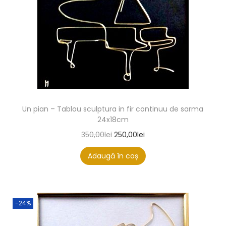
Un pian – Tablou sculptura in fir continuu de sarma
24x18cm
350,00
lei
250,00
lei
Adaugă în coș
-24%