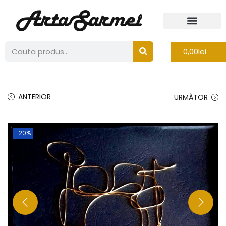
0,00
lei
ANTERIOR
URMĂTOR
-20%