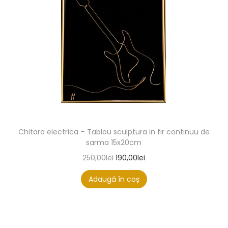
Chitara electrica – Tablou sculptura in fir continuu de
sarma 15x20cm
250,00
lei
190,00
lei
Adaugă în coș