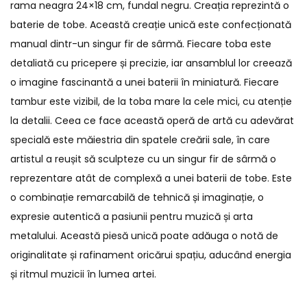
rama neagra 24×18 cm, fundal negru. Creația reprezintă o
baterie de tobe. Această creație unică este confecționată
manual dintr-un singur fir de sârmă. Fiecare toba este
detaliată cu pricepere și precizie, iar ansamblul lor creează
o imagine fascinantă a unei baterii în miniatură. Fiecare
tambur este vizibil, de la toba mare la cele mici, cu atenție
la detalii. Ceea ce face această operă de artă cu adevărat
specială este măiestria din spatele creării sale, în care
artistul a reușit să sculpteze cu un singur fir de sârmă o
reprezentare atât de complexă a unei baterii de tobe. Este
o combinație remarcabilă de tehnică și imaginație, o
expresie autentică a pasiunii pentru muzică și arta
metalului. Această piesă unică poate adăuga o notă de
originalitate și rafinament oricărui spațiu, aducând energia
și ritmul muzicii în lumea artei.