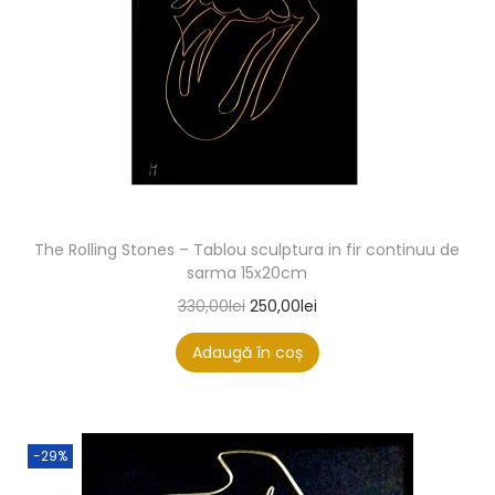
The Rolling Stones – Tablou sculptura in fir continuu de
sarma 15x20cm
330,00
lei
250,00
lei
Adaugă în coș
-29%