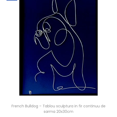
French Bulldog – Tablou sculptura in fir continuu de
sarma 20x30cm