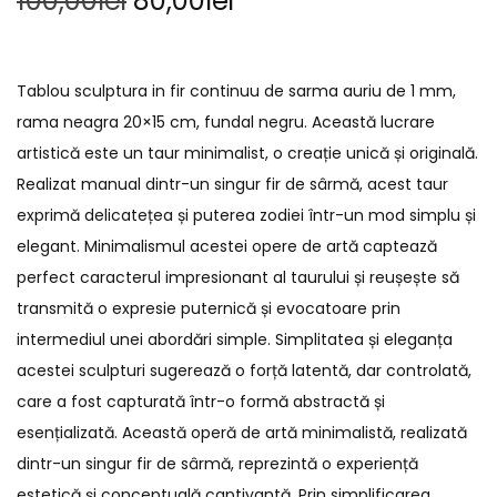
100,00
lei
80,00
lei
Tablou sculptura in fir continuu de sarma auriu de 1 mm,
rama neagra 20×15 cm, fundal negru. Această lucrare
artistică este un taur minimalist, o creație unică și originală.
Realizat manual dintr-un singur fir de sârmă, acest taur
exprimă delicatețea și puterea zodiei într-un mod simplu și
elegant. Minimalismul acestei opere de artă captează
perfect caracterul impresionant al taurului și reușește să
transmită o expresie puternică și evocatoare prin
intermediul unei abordări simple. Simplitatea și eleganța
acestei sculpturi sugerează o forță latentă, dar controlată,
care a fost capturată într-o formă abstractă și
esențializată. Această operă de artă minimalistă, realizată
dintr-un singur fir de sârmă, reprezintă o experiență
estetică și conceptuală captivantă. Prin simplificarea