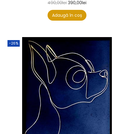
490,00
lei
390,00
lei
Adaugă în coș
-26%