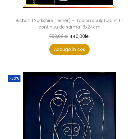
Bichon (Yorkshire Terrier) – Tablou sculptura in fir
continuu de sarma 18x24cm
550,00
lei
440,00
lei
Adaugă în coș
-20%