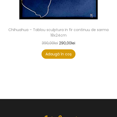
Chihuahua – Tablou sculptura in fir continuu de sarma
18x24cm
390,00
lei
290,00
lei
Adaugă în coș