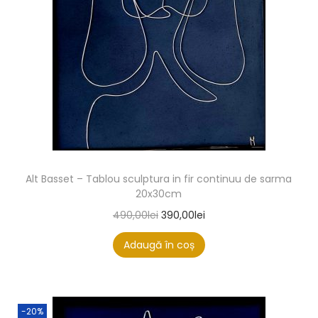
Alt Basset – Tablou sculptura in fir continuu de sarma
20x30cm
490,00
lei
390,00
lei
Adaugă în coș
-20%