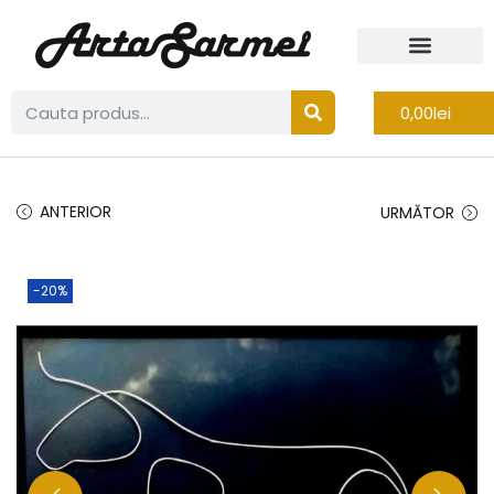
0,00
lei
ANTERIOR
URMĂTOR
-20%