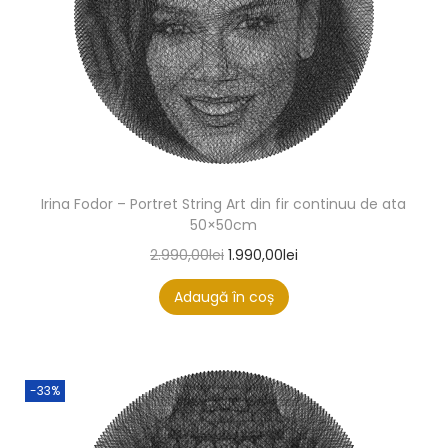
Irina Fodor – Portret String Art din fir continuu de ata
50×50cm
2.990,00
lei
1.990,00
lei
Adaugă în coș
-33%