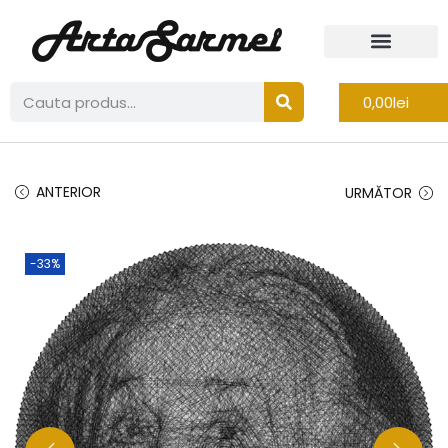
0,00
lei
ANTERIOR
URMĂTOR
-33%