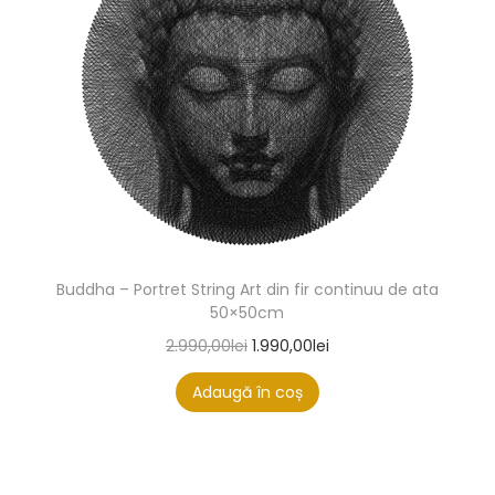
Buddha – Portret String Art din fir continuu de ata
50×50cm
2.990,00
lei
1.990,00
lei
Adaugă în coș