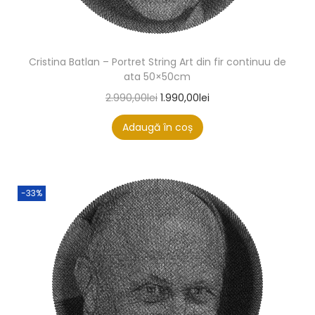
Cristina Batlan – Portret String Art din fir continuu de
ata 50×50cm
2.990,00
lei
1.990,00
lei
Adaugă în coș
-33%