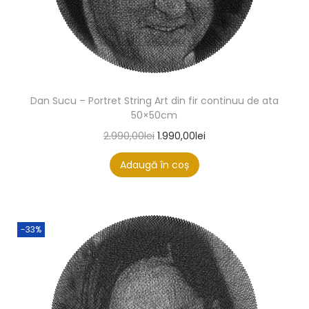
Dan Sucu – Portret String Art din fir continuu de ata
50×50cm
2.990,00
lei
1.990,00
lei
Adaugă în coș
-33%