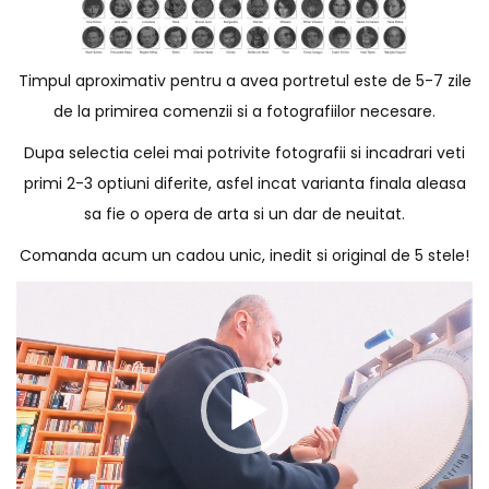
Timpul aproximativ pentru a avea portretul este de 5-7 zile
de la primirea comenzii si a fotografiilor necesare.
Dupa selectia celei mai potrivite fotografii si incadrari veti
primi 2-3 optiuni diferite, asfel incat varianta finala aleasa
sa fie o opera de arta si un dar de neuitat.
Comanda acum un cadou unic, inedit si original de 5 stele!
P
l
a
y
e
r
v