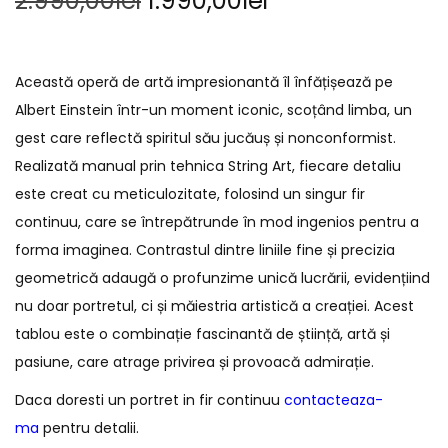
2.990,00
lei
1.990,00
lei
Această operă de artă impresionantă îl înfățișează pe
Albert Einstein într-un moment iconic, scoțând limba, un
gest care reflectă spiritul său jucăuș și nonconformist.
Realizată manual prin tehnica String Art, fiecare detaliu
este creat cu meticulozitate, folosind un singur fir
continuu, care se întrepătrunde în mod ingenios pentru a
forma imaginea. Contrastul dintre liniile fine și precizia
geometrică adaugă o profunzime unică lucrării, evidențiind
nu doar portretul, ci și măiestria artistică a creației. Acest
tablou este o combinație fascinantă de știință, artă și
pasiune, care atrage privirea și provoacă admirație.
Daca doresti un portret in fir continuu
contacteaza-
ma
pentru detalii.