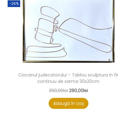
-26%
Ciocanul judecatorului – Tablou sculptura in fir
continuu de sarma 30x20cm
390,00
lei
290,00
lei
Adaugă în coș