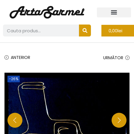
0,00
lei
ANTERIOR
URMĂTOR
-26%