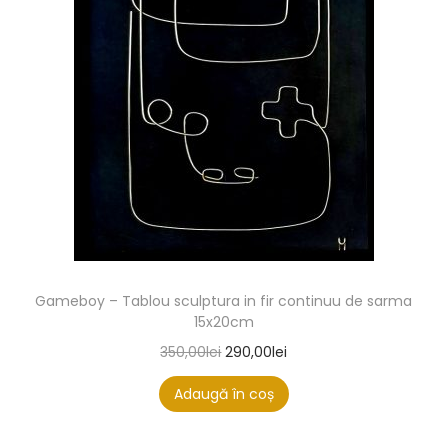
Gameboy – Tablou sculptura in fir continuu de sarma
15x20cm
350,00
lei
290,00
lei
Adaugă în coș