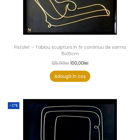
Pistolet – Tablou sculptura in fir continuu de sarma
15x10cm
125,00
lei
100,00
lei
Adaugă în coș
-17%