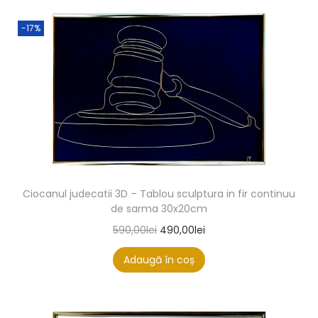
-17%
Ciocanul judecatii 3D – Tablou sculptura in fir continuu
de sarma 30x20cm
590,00
lei
490,00
lei
Adaugă în coș