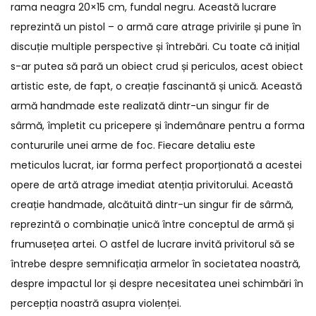
rama neagra 20×15 cm, fundal negru. Această lucrare
reprezintă un pistol – o armă care atrage privirile și pune în
discuție multiple perspective și întrebări. Cu toate că inițial
s-ar putea să pară un obiect crud și periculos, acest obiect
artistic este, de fapt, o creație fascinantă și unică. Această
armă handmade este realizată dintr-un singur fir de
sârmă, împletit cu pricepere și îndemânare pentru a forma
contururile unei arme de foc. Fiecare detaliu este
meticulos lucrat, iar forma perfect proporționată a acestei
opere de artă atrage imediat atenția privitorului. Această
creație handmade, alcătuită dintr-un singur fir de sârmă,
reprezintă o combinație unică între conceptul de armă și
frumusețea artei. O astfel de lucrare invită privitorul să se
întrebe despre semnificația armelor în societatea noastră,
despre impactul lor și despre necesitatea unei schimbări în
percepția noastră asupra violenței.