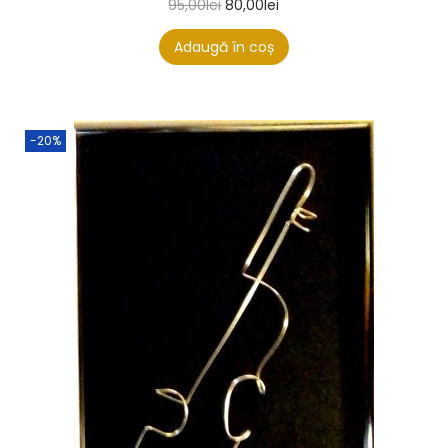
95,00
lei
80,00
lei
Adaugă în coș
-20%