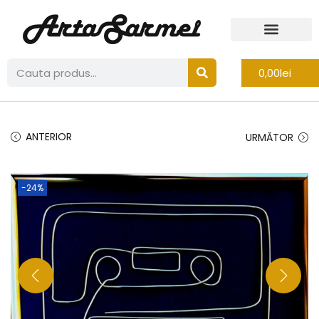
0,00
lei
ANTERIOR
URMĂTOR
-24%