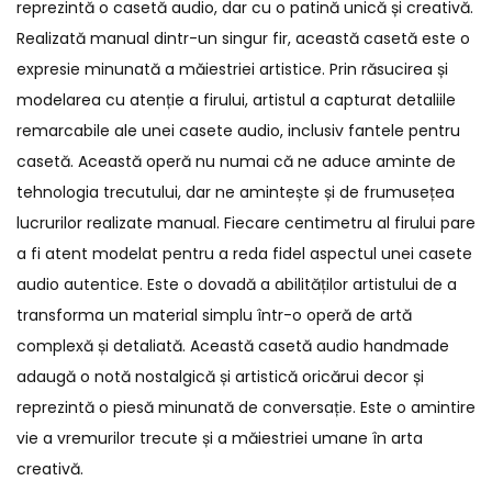
reprezintă o casetă audio, dar cu o patină unică și creativă.
Realizată manual dintr-un singur fir, această casetă este o
expresie minunată a măiestriei artistice. Prin răsucirea și
modelarea cu atenție a firului, artistul a capturat detaliile
remarcabile ale unei casete audio, inclusiv fantele pentru
casetă. Această operă nu numai că ne aduce aminte de
tehnologia trecutului, dar ne amintește și de frumusețea
lucrurilor realizate manual. Fiecare centimetru al firului pare
a fi atent modelat pentru a reda fidel aspectul unei casete
audio autentice. Este o dovadă a abilităților artistului de a
transforma un material simplu într-o operă de artă
complexă și detaliată. Această casetă audio handmade
adaugă o notă nostalgică și artistică oricărui decor și
reprezintă o piesă minunată de conversație. Este o amintire
vie a vremurilor trecute și a măiestriei umane în arta
creativă.