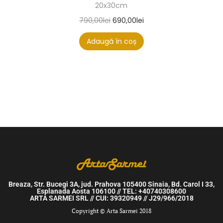
20x30cm
790,00
lei
690,00
lei
Adaugă în coș
Breaza, Str. Bucegi 3A, jud. Prahova 105400 Sinaia, Bd. Carol I 33,
Esplanada Aosta 106100 // TEL: +40740308600
ARTA SARMEI SRL // CUI: 39320949 // J29/966/2018
Copyright © Arta Sarmei 2018