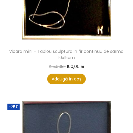
Vioara mini – Tablou sculptura in fir continuu de sarma
10x15cm
125,00
lei
100,00
lei
Adaugă în coș
-25%