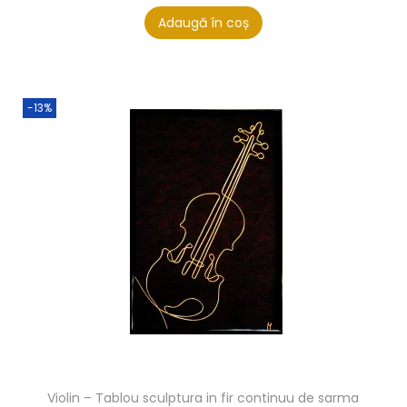
Adaugă în coș
-13%
Violin – Tablou sculptura in fir continuu de sarma