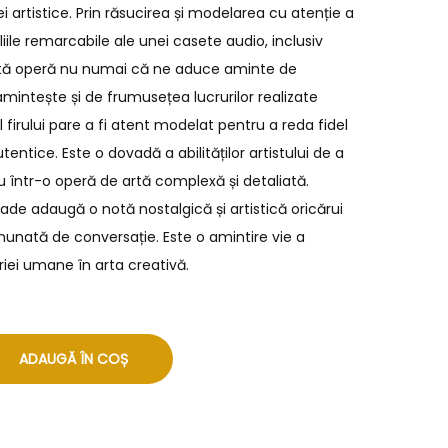
 artistice. Prin răsucirea și modelarea cu atenție a
aliile remarcabile ale unei casete audio, inclusiv
stă operă nu numai că ne aduce aminte de
amintește și de frumusețea lucrurilor realizate
firului pare a fi atent modelat pentru a reda fidel
entice. Este o dovadă a abilităților artistului de a
 într-o operă de artă complexă și detaliată.
e adaugă o notă nostalgică și artistică oricărui
nunată de conversație. Este o amintire vie a
riei umane în arta creativă.
ADAUGĂ ÎN COȘ