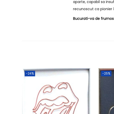
aparte, capabil sa insu
recunoscut ca pionier î
Bucurati-va de frumos s
-24%
-25%