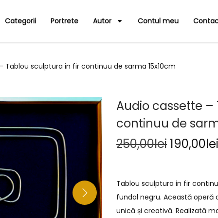
Categorii
Portrete
Autor
Contul meu
Contac
– Tablou sculptura in fir continuu de sarma 15x10cm
Audio cassette – 
continuu de sar
250,00
lei
190,00
le
Tablou sculptura in fir conti
fundal negru. Această operă d
unică și creativă. Realizată m