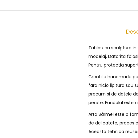
Desc
Tablou cu sculptura in
modelaj. Datorita folos
Pentru protectia supor
Creatiile handmade pe c
fara nicio lipitura sau
precum si de datele de
perete. Fundalul este r
Arta Sârmei este o form
de delicatete, proces c
Aceasta tehnica reusest