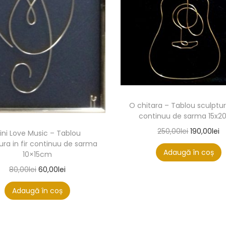
O chitara – Tablou sculptura
continuu de sarma 15x
250,00
lei
190,00
lei
ini Love Music – Tablou
ura in fir continuu de sarma
Adaugă în coș
10×15cm
80,00
lei
60,00
lei
Adaugă în coș