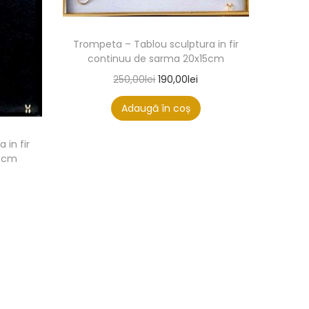
Trompeta – Tablou sculptura in fir
continuu de sarma 20x15cm
250,00
lei
190,00
lei
Adaugă în coș
 in fir
20cm