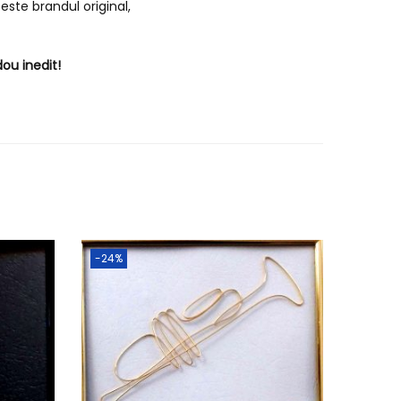
este brandul original,
ou inedit!
-24%