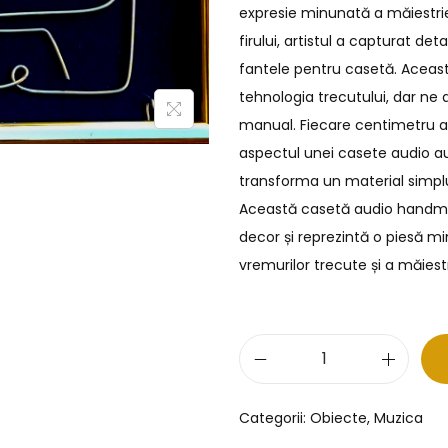
expresie minunată a măiestriei
firului, artistul a capturat det
fantele pentru casetă. Acea
tehnologia trecutului, dar ne 
manual. Fiecare centimetru al 
aspectul unei casete audio aut
transforma un material simplu
Această casetă audio handmad
decor și reprezintă o piesă mi
vremurilor trecute și a măiest
Categorii:
Obiecte
,
Muzica