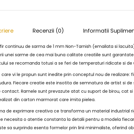
riere
Recenzii (0)
Informatii Suplime
 fir continuu de sarma de 1 mm Non-Tarnish (emailata si lacuita
irii unei sarme de cea mai buna calitate creatiile sunt garantate
tului se recomanda totusi a se feri de temperaturi ridicate si d
are vi le propun sunt inedite prin conceptul nou de realizare: f
 sudura. Fiecare creatie este insotita de semnatura de artist si 
 contact. Ramele sunt prevazute atat cu suport de birou, cat s
ealizat din carton marmorat care imita pielea.
a de exprimare creativa ce transforma un material industrial rig
e necesita o atentie constanta la detalii pentru a modela fiecar
e sa surprinda esenta formelor prin linii minimaliste, oferind o