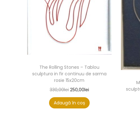
The Rolling Stones – Tablou
sculptura in fir continuu de sarma
rosie 15x20cm
M
sculpt
330,00
lei
250,00
lei
Adaugă în coș