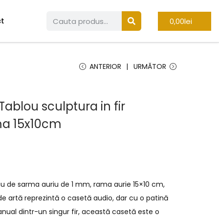
0,00
lei
t
ANTERIOR
URMĂTOR
Tablou sculptura in fir
ma 15x10cm
i
nuu de sarma auriu de 1 mm, rama aurie 15×10 cm,
e artă reprezintă o casetă audio, dar cu o patină
anual dintr-un singur fir, această casetă este o