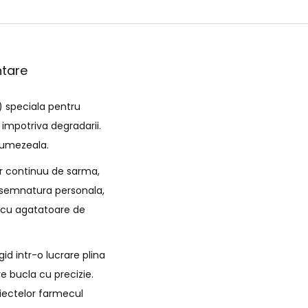
ntare
) speciala pentru
 impotriva degradarii.
e umezeala.
ir continuu de sarma,
de semnatura personala,
i cu agatatoare de
id intr-o lucrare plina
e bucla cu precizie.
biectelor farmecul