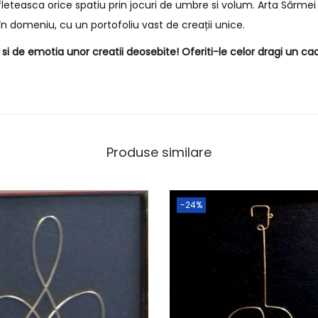
fleteasca orice spatiu prin jocuri de umbre si volum. Arta Sârmei 
n domeniu, cu un portofoliu vast de creații unice.
i de emotia unor creatii deosebite! Oferiti-le celor dragi un cad
Produse similare
-24%