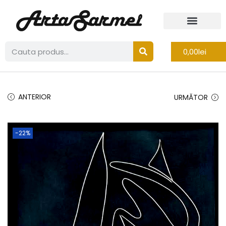
0,00
lei
ANTERIOR
URMĂTOR
-22%