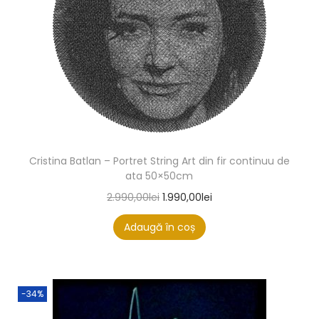
Cristina Batlan – Portret String Art din fir continuu de
ata 50×50cm
2.990,00
lei
1.990,00
lei
Adaugă în coș
-34%