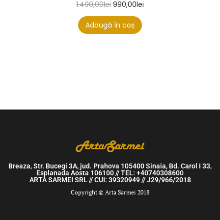
1.490,00
lei
990,00
lei
Adaugă în coș
Breaza, Str. Bucegi 3A, jud. Prahova 105400 Sinaia, Bd. Carol I 33,
Esplanada Aosta 106100 // TEL: +40740308600
ARTA SARMEI SRL // CUI: 39320949 // J29/966/2018
Copyright © Arta Sarmei 2018