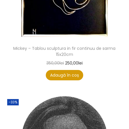
Mickey – Tablou sculptura in fir continuu de sarma
15x20cm
350,00
lei
250,00
lei
Adaugă în coș
-33%