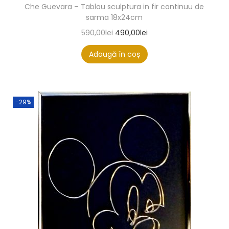
Che Guevara – Tablou sculptura in fir continuu de
sarma 18x24cm
590,00
lei
490,00
lei
Adaugă în coș
-29%