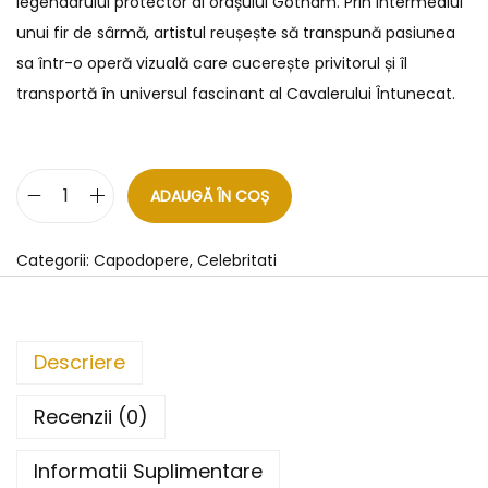
legendarului protector al orașului Gotham. Prin intermediul
unui fir de sârmă, artistul reușește să transpună pasiunea
sa într-o operă vizuală care cucerește privitorul și îl
transportă în universul fascinant al Cavalerului Întunecat.
ADAUGĂ ÎN COȘ
Categorii:
Capodopere
,
Celebritati
Descriere
Recenzii (0)
Informatii Suplimentare