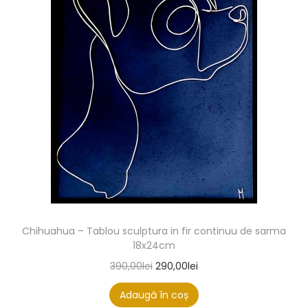
Chihuahua – Tablou sculptura in fir continuu de sarma
18x24cm
390,00
lei
290,00
lei
Adaugă în coș