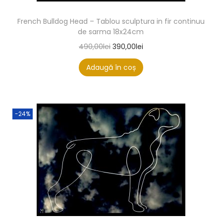
French Bulldog Head – Tablou sculptura in fir continuu
de sarma 18x24cm
490,00
lei
390,00
lei
Adaugă în coș
-24%