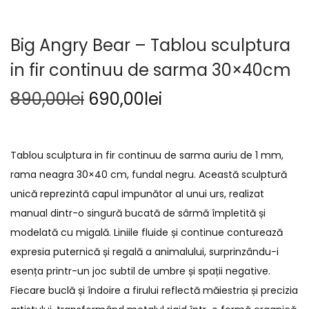
Big Angry Bear – Tablou sculptura
in fir continuu de sarma 30×40cm
890,00
lei
690,00
lei
Tablou sculptura in fir continuu de sarma auriu de 1 mm,
rama neagra 30×40 cm, fundal negru. Această sculptură
unică reprezintă capul impunător al unui urs, realizat
manual dintr-o singură bucată de sârmă împletită și
modelată cu migală. Liniile fluide și continue conturează
expresia puternică și regală a animalului, surprinzându-i
esența printr-un joc subtil de umbre și spații negative.
Fiecare buclă și îndoire a firului reflectă măiestria și precizia