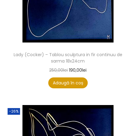
Lady (Cocker) – Tablou sculptura in fir continuu de
sarma 18x24cm
250,00
lei
190,00
lei
Adaugă în coș
-26%