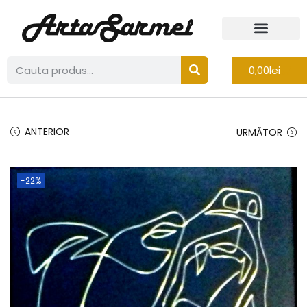
0,00
lei
ANTERIOR
URMĂTOR
-22%