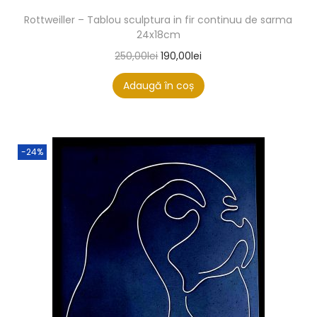
Rottweiller – Tablou sculptura in fir continuu de sarma
24x18cm
250,00
lei
190,00
lei
Adaugă în coș
-24%