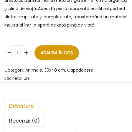
artistului, transformând metalul rigid într-o formă organică
și plină de viață. Această piesă reprezintă echilibrul perfect
dintre simplitate și complexitate, transformând un material
industrial într-o operă de artă plină de viață.
ADAUGĂ ÎN COȘ
Categorii:
Animale
,
30x40 cm
,
Capodopere
Etichetă:
urs
Descriere
Recenzii (0)