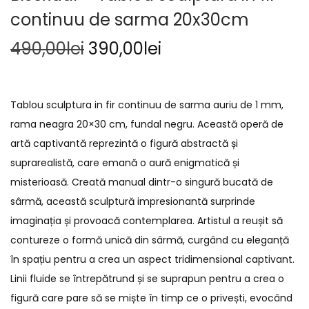
continuu de sarma 20x30cm
490,00
lei
390,00
lei
Tablou sculptura in fir continuu de sarma auriu de 1 mm,
rama neagra 20×30 cm, fundal negru. Această operă de
artă captivantă reprezintă o figură abstractă și
suprarealistă, care emană o aură enigmatică și
misterioasă. Creată manual dintr-o singură bucată de
sârmă, această sculptură impresionantă surprinde
imaginația și provoacă contemplarea. Artistul a reușit să
contureze o formă unică din sârmă, curgând cu eleganță
în spațiu pentru a crea un aspect tridimensional captivant.
Linii fluide se întrepătrund și se suprapun pentru a crea o
figură care pare să se miște în timp ce o privești, evocând