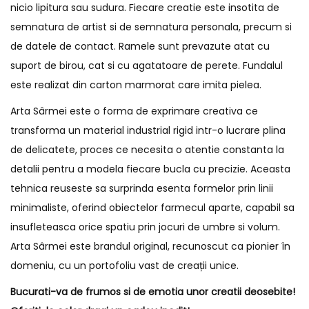
nicio lipitura sau sudura. Fiecare creatie este insotita de
semnatura de artist si de semnatura personala, precum si
de datele de contact. Ramele sunt prevazute atat cu
suport de birou, cat si cu agatatoare de perete. Fundalul
este realizat din carton marmorat care imita pielea.
Arta Sârmei este o forma de exprimare creativa ce
transforma un material industrial rigid intr-o lucrare plina
de delicatete, proces ce necesita o atentie constanta la
detalii pentru a modela fiecare bucla cu precizie. Aceasta
tehnica reuseste sa surprinda esenta formelor prin linii
minimaliste, oferind obiectelor farmecul aparte, capabil sa
insufleteasca orice spatiu prin jocuri de umbre si volum.
Arta Sârmei este brandul original, recunoscut ca pionier în
domeniu, cu un portofoliu vast de creații unice.
Bucurati-va de frumos si de emotia unor creatii deosebite!