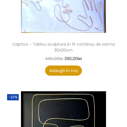
Captiva – Tablou sculptura in fir continuu de sarma
30x20cm
490,00
lei
390,00
lei
Adaugă în coș
-20%