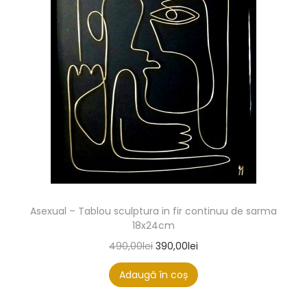
Asexual – Tablou sculptura in fir continuu de sarma
18x24cm
490,00
lei
390,00
lei
Adaugă în coș