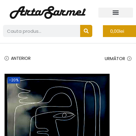
0,00
lei
ANTERIOR
URMĂTOR
-20%