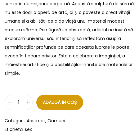
senzația de mișcare perpetuă. Această sculptură de sârmă
nu este doar o operă de artă, ci și o poveste a creativității
umane și a abilității de a da viață unui material modest
precum sârma. Prin figură sa abstractă, artistul ne invită să
explorăm universul său interior și să reflectăm asupra
semnificațiilor profunde pe care această lucrare le poate
evoca în fiecare privitor. Este o celebrare a imaginției, a
măiestriei artistice și a posibilităților infinite ale materialelor
simple.
ADAUGĂ ÎN COȘ
Categorii:
Abstract
,
Oameni
Etichetă:
sex