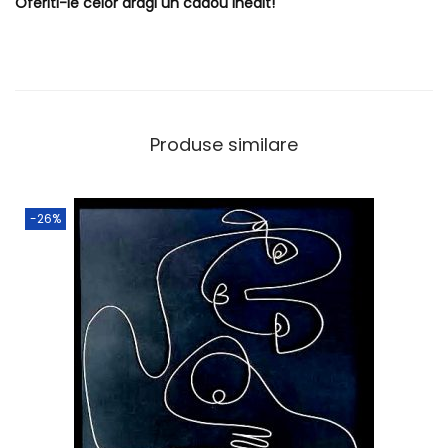
Oferiti-le celor dragi un cadou inedit!
Produse similare
-26%