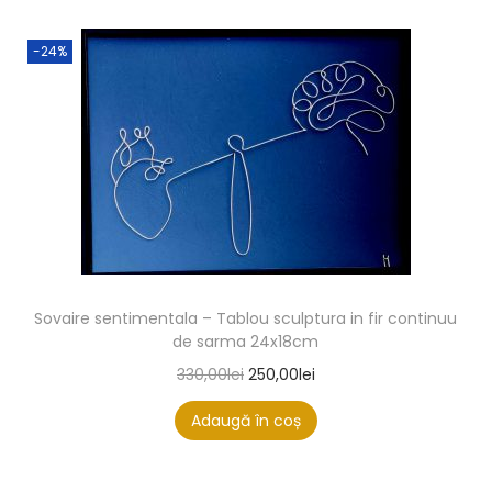
-24%
Sovaire sentimentala – Tablou sculptura in fir continuu
de sarma 24x18cm
330,00
lei
250,00
lei
Adaugă în coș