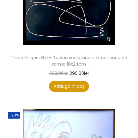
Three Fingers Girl – Tablou sculptura in fir continuu de
sarma 18x24cm
390,00
lei
290,00
lei
Adaugă în coș
-20%