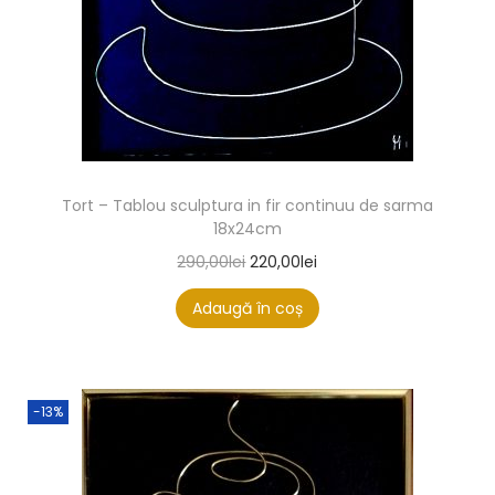
Tort – Tablou sculptura in fir continuu de sarma
18x24cm
290,00
lei
220,00
lei
Adaugă în coș
-13%