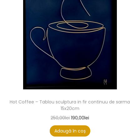
Hot Coffee – Tablou sculptura in fir continuu de sarma
15x20cm
250,00
lei
190,00
lei
Adaugă în coș