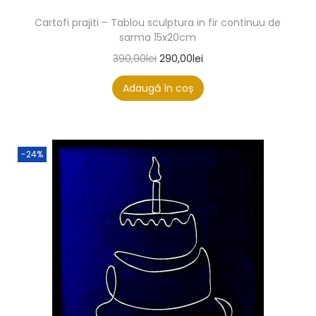
Cartofi prajiti – Tablou sculptura in fir continuu de
sarma 15x20cm
390,00
lei
290,00
lei
Adaugă în coș
-24%