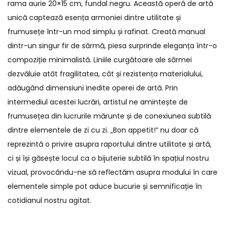
rama aurie 20×15 cm, fundal negru. Această operă de artă
unică captează esența armoniei dintre utilitate și
frumusețe într-un mod simplu și rafinat. Creată manual
dintr-un singur fir de sârmă, piesa surprinde eleganța într-o
compoziție minimalistă. Liniile curgătoare ale sârmei
dezvăluie atât fragilitatea, cât și rezistența materialului,
adăugând dimensiuni inedite operei de artă. Prin
intermediul acestei lucrări, artistul ne amintește de
frumusețea din lucrurile mărunte și de conexiunea subtilă
dintre elementele de zi cu zi. „Bon appetit!” nu doar că
reprezintă o privire asupra raportului dintre utilitate și artă,
ci și își găsește locul ca o bijuterie subtilă în spațiul nostru
vizual, provocându-ne să reflectăm asupra modului în care
elementele simple pot aduce bucurie și semnificație în
cotidianul nostru agitat.