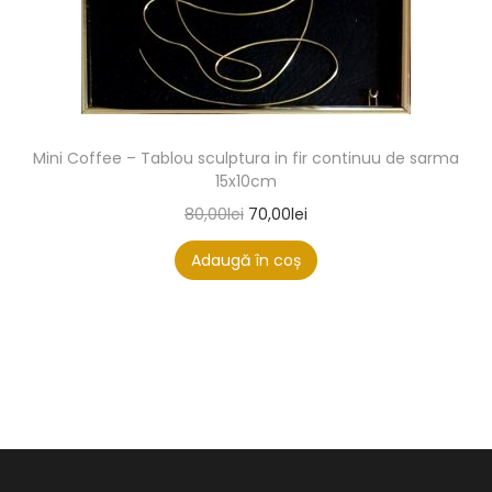
Mini Coffee – Tablou sculptura in fir continuu de sarma
15x10cm
80,00
lei
70,00
lei
Adaugă în coș