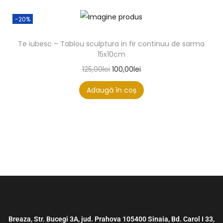
-20%
Te iubesc – Tablou sculptura in fir continuu de sarma
15x10cm
125,00
lei
100,00
lei
Adaugă în coș
Breaza, Str. Bucegi 3A, jud. Prahova 105400 Sinaia, Bd. Carol I 33,