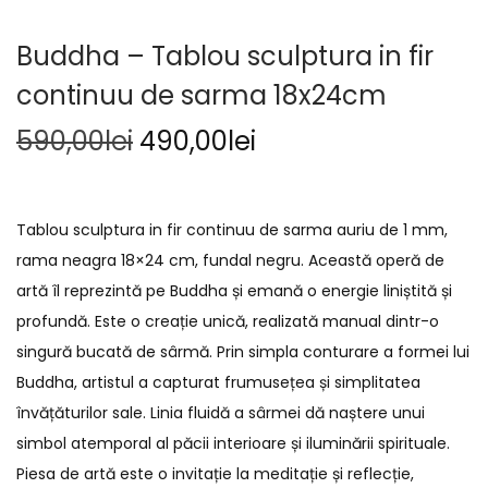
Buddha – Tablou sculptura in fir
continuu de sarma 18x24cm
590,00
lei
490,00
lei
Tablou sculptura in fir continuu de sarma auriu de 1 mm,
rama neagra 18×24 cm, fundal negru. Această operă de
artă îl reprezintă pe Buddha și emană o energie liniștită și
profundă. Este o creație unică, realizată manual dintr-o
singură bucată de sârmă. Prin simpla conturare a formei lui
Buddha, artistul a capturat frumusețea și simplitatea
învățăturilor sale. Linia fluidă a sârmei dă naștere unui
simbol atemporal al păcii interioare și iluminării spirituale.
Piesa de artă este o invitație la meditație și reflecție,