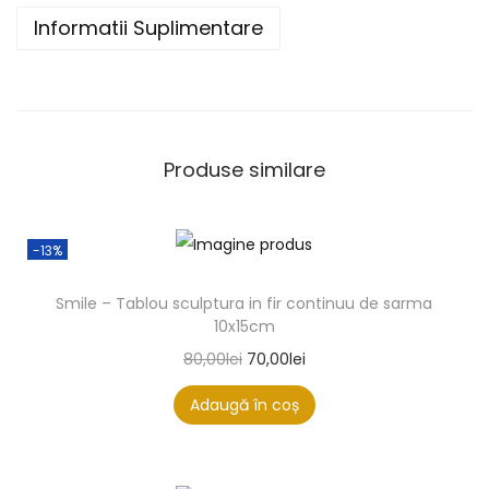
Informatii Suplimentare
Produse similare
-13%
Smile – Tablou sculptura in fir continuu de sarma
10x15cm
80,00
lei
70,00
lei
Adaugă în coș