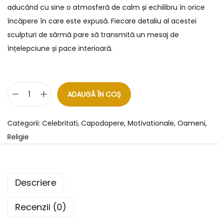
aducând cu sine o atmosferă de calm și echilibru în orice
încăpere în care este expusă. Fiecare detaliu al acestei
sculpturi de sârmă pare să transmită un mesaj de
înțelepciune și pace interioară.
ADAUGĂ ÎN COȘ
Categorii:
Celebritati
,
Capodopere
,
Motivationale
,
Oameni
,
Religie
Descriere
Recenzii (0)