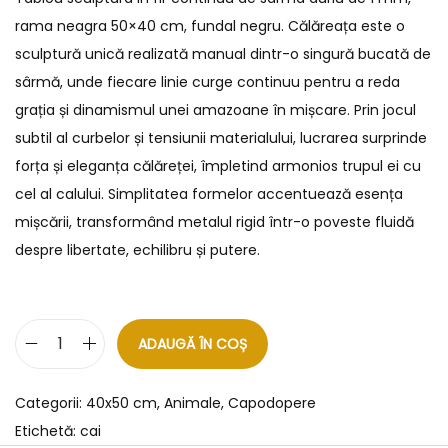
rama neagra 50×40 cm, fundal negru. Călăreața este o
sculptură unică realizată manual dintr-o singură bucată de
sârmă, unde fiecare linie curge continuu pentru a reda
grația și dinamismul unei amazoane în mișcare. Prin jocul
subtil al curbelor și tensiunii materialului, lucrarea surprinde
forța și eleganța călăreței, împletind armonios trupul ei cu
cel al calului. Simplitatea formelor accentuează esența
mișcării, transformând metalul rigid într-o poveste fluidă
despre libertate, echilibru și putere.
ADAUGĂ ÎN COȘ
Categorii:
40x50 cm
,
Animale
,
Capodopere
Etichetă:
cai