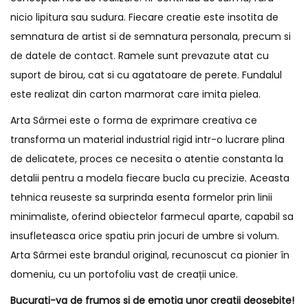
nicio lipitura sau sudura. Fiecare creatie este insotita de
semnatura de artist si de semnatura personala, precum si
de datele de contact. Ramele sunt prevazute atat cu
suport de birou, cat si cu agatatoare de perete. Fundalul
este realizat din carton marmorat care imita pielea.
Arta Sârmei este o forma de exprimare creativa ce
transforma un material industrial rigid intr-o lucrare plina
de delicatete, proces ce necesita o atentie constanta la
detalii pentru a modela fiecare bucla cu precizie. Aceasta
tehnica reuseste sa surprinda esenta formelor prin linii
minimaliste, oferind obiectelor farmecul aparte, capabil sa
insufleteasca orice spatiu prin jocuri de umbre si volum.
Arta Sârmei este brandul original, recunoscut ca pionier în
domeniu, cu un portofoliu vast de creații unice.
Bucurati-va de frumos si de emotia unor creatii deosebite!