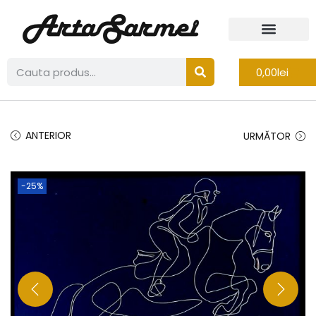
0,00
lei
ANTERIOR
URMĂTOR
-25%