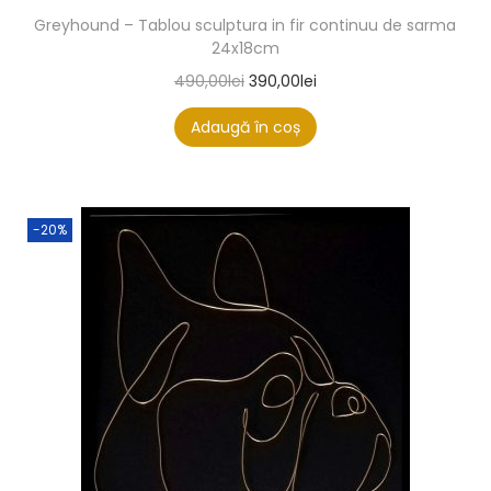
Greyhound – Tablou sculptura in fir continuu de sarma
24x18cm
490,00
lei
390,00
lei
Adaugă în coș
-20%