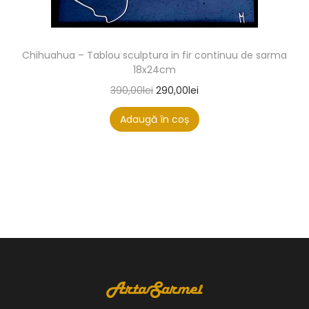
Chihuahua – Tablou sculptura in fir continuu de sarma
18x24cm
390,00
lei
290,00
lei
Adaugă în coș