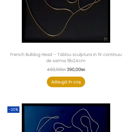
French Bulldog Head – Tablou sculptura in fir continuu
de sarma 18x24cm
490,00
lei
390,00
lei
Adaugă în coș
-20%