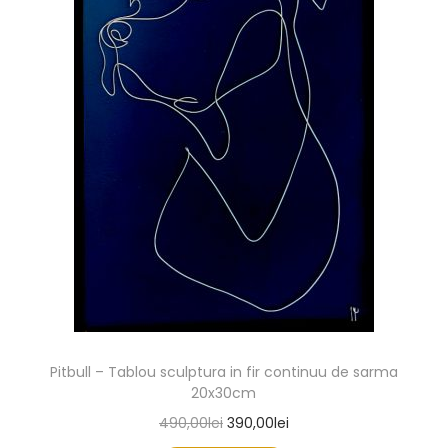
Pitbull – Tablou sculptura in fir continuu de sarma
20x30cm
490,00
lei
390,00
lei