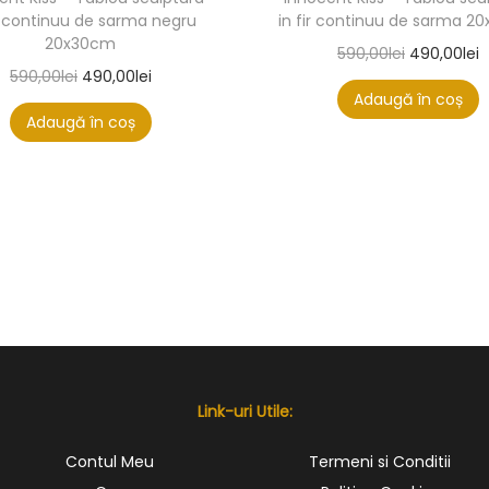
ir continuu de sarma negru
in fir continuu de sarma 
20x30cm
590,00
lei
490,00
lei
590,00
lei
490,00
lei
Adaugă în coș
Adaugă în coș
Link-uri Utile:
Contul Meu
Termeni si Conditii