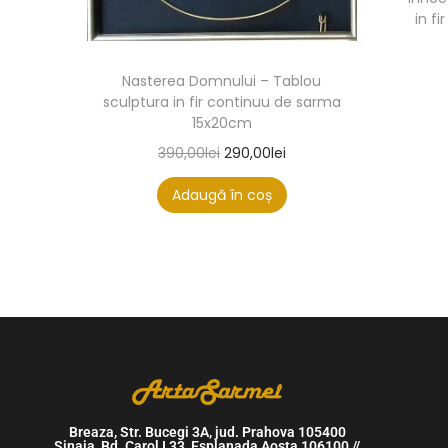
in f
Nasterea Domnului – Tablou
sculptura in fir continuu de sarma
15x20cm
390,00
lei
290,00
lei
Adaugă în coș
Breaza, Str. Bucegi 3A, jud. Prahova 105400
Sinaia, Bd. Carol I 33, Esplanada Aosta 106100 //