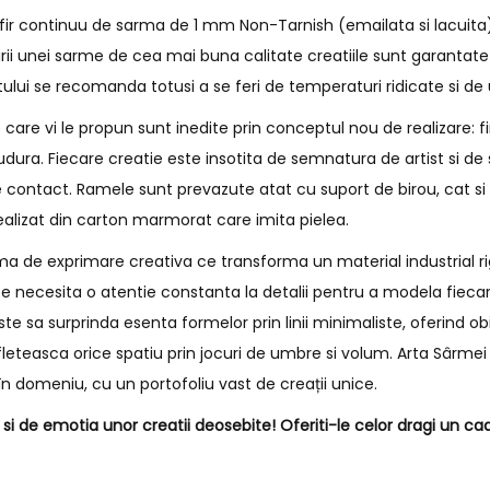
 fir continuu de sarma de 1 mm Non-Tarnish (emailata si lacuita
irii unei sarme de cea mai buna calitate creatiile sunt garantate
tului se recomanda totusi a se feri de temperaturi ridicate si d
are vi le propun sunt inedite prin conceptul nou de realizare: f
 sudura. Fiecare creatie este insotita de semnatura de artist si 
 contact. Ramele sunt prevazute atat cu suport de birou, cat s
ealizat din carton marmorat care imita pielea.
a de exprimare creativa ce transforma un material industrial rig
e necesita o atentie constanta la detalii pentru a modela fiecar
e sa surprinda esenta formelor prin linii minimaliste, oferind o
fleteasca orice spatiu prin jocuri de umbre si volum. Arta Sârmei 
n domeniu, cu un portofoliu vast de creații unice.
i de emotia unor creatii deosebite! Oferiti-le celor dragi un cad