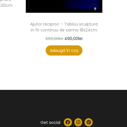
20x30cm
Ajutor reciproc – Tablou sculptura
in fir continuu de sarma 18x24cm
590,00
lei
490,00
lei
Adaugă în coș
Get social