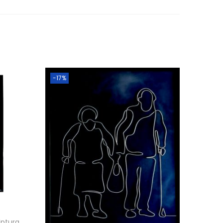
-17%
lptura