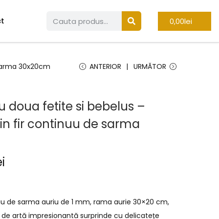
0,00
lei
t
e sarma 30x20cm
ANTERIOR
URMĂTOR
u doua fetite si bebelus –
in fir continuu de sarma
ei
inuu de sarma auriu de 1 mm, rama aurie 30×20 cm,
 de artă impresionantă surprinde cu delicatețe