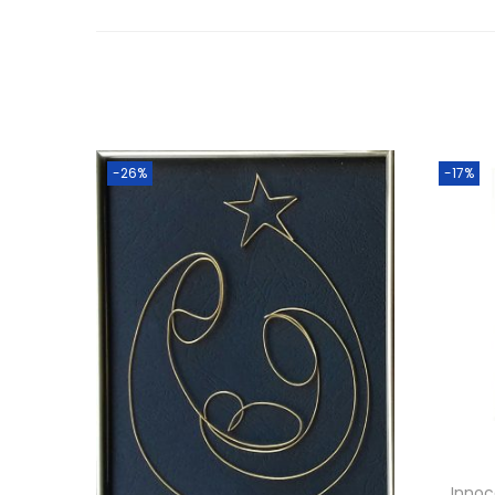
-26%
-17%
Innoc