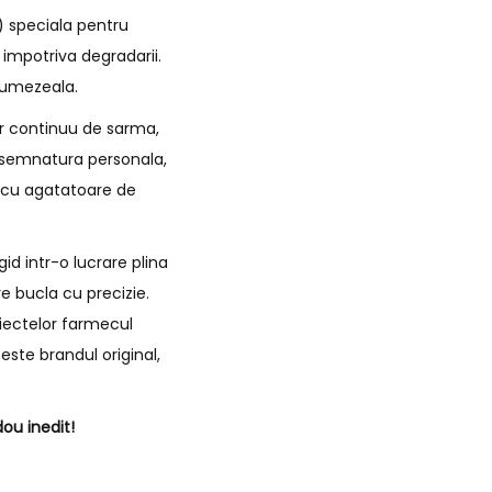
) speciala pentru
 impotriva degradarii.
e umezeala.
ir continuu de sarma,
de semnatura personala,
i cu agatatoare de
id intr-o lucrare plina
e bucla cu precizie.
biectelor farmecul
este brandul original,
ou inedit!