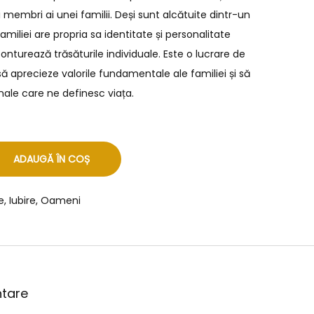
 membri ai unei familii. Deși sunt alcătuite dintr-un
amiliei are propria sa identitate și personalitate
 conturează trăsăturile individuale. Este o lucrare de
să aprecieze valorile fundamentale ale familiei și să
ale care ne definesc viața.
ADAUGĂ ÎN COȘ
e
,
Iubire
,
Oameni
ntare