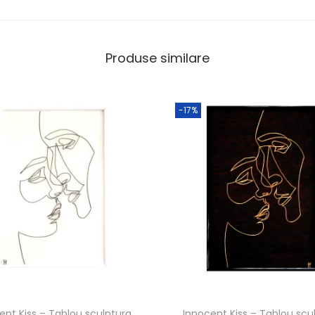
Produse similare
-17%
ent Kiss – Tablou sculptura
Innocent Kiss – Tablou scu