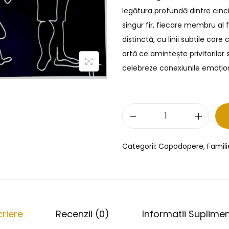
legătura profundă dintre cinci
singur fir, fiecare membru al f
distinctă, cu linii subtile care
artă ce amintește privitorilor 
celebreze conexiunile emoțion
Categorii:
Capodopere
,
Famili
riere
Recenzii (0)
Informatii Suplime