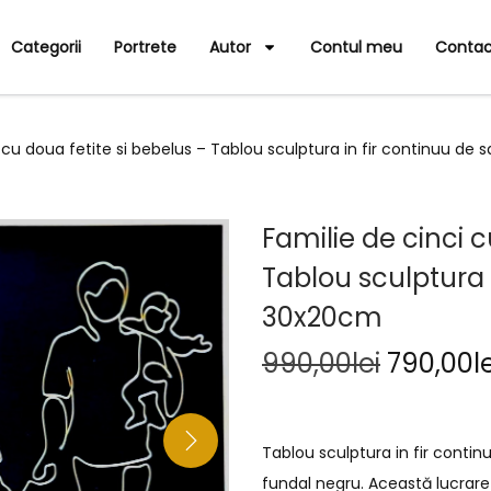
Categorii
Portrete
Autor
Contul meu
Contac
i cu doua fetite si bebelus – Tablou sculptura in fir continuu d
Familie de cinci c
Tablou sculptura 
30x20cm
990,00
lei
790,00
l
Tablou sculptura in fir cont
fundal negru. Această lucrare