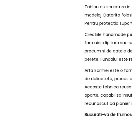
Tablou cu sculptura in
modelaj. Datorita folos
Pentru protectia supor
Creatiile handmade pe c
fara nicio lipitura sau
precum si de datele de
perete. Fundalul este r
Arta Sârmei este o form
de delicatete, proces c
Aceasta tehnica reusest
aparte, capabil sa insu
recunoscut ca pionier î
Bucurati-va de frumos s