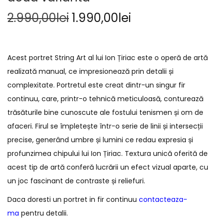
2.990,00
lei
1.990,00
lei
Acest portret String Art al lui Ion Țiriac este o operă de artă
realizată manual, ce impresionează prin detalii și
complexitate. Portretul este creat dintr-un singur fir
continuu, care, printr-o tehnică meticuloasă, conturează
trăsăturile bine cunoscute ale fostului tenismen și om de
afaceri. Firul se împletește într-o serie de linii și intersecții
precise, generând umbre și lumini ce redau expresia și
profunzimea chipului lui Ion Țiriac. Textura unică oferită de
acest tip de artă conferă lucrării un efect vizual aparte, cu
un joc fascinant de contraste și reliefuri.
Daca doresti un portret in fir continuu
contacteaza-
ma
pentru detalii.