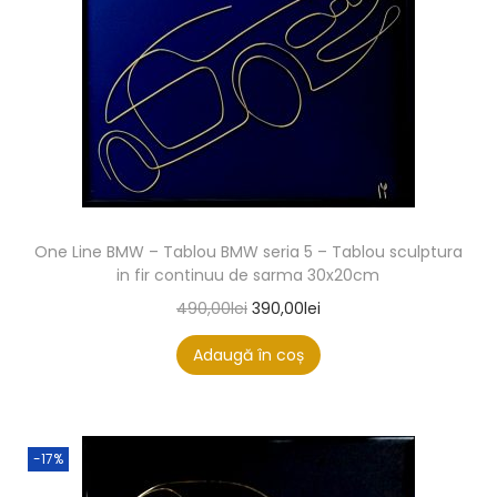
One Line BMW – Tablou BMW seria 5 – Tablou sculptura
in fir continuu de sarma 30x20cm
490,00
lei
390,00
lei
Adaugă în coș
-17%