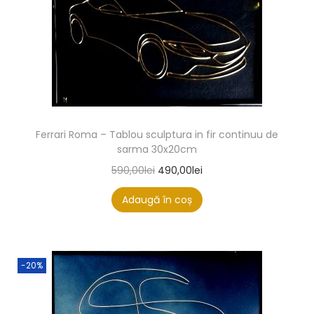
Ferrari Roma – Tablou sculptura in fir continuu de
sarma 30x20cm
590,00
lei
490,00
lei
Adaugă în coș
-20%