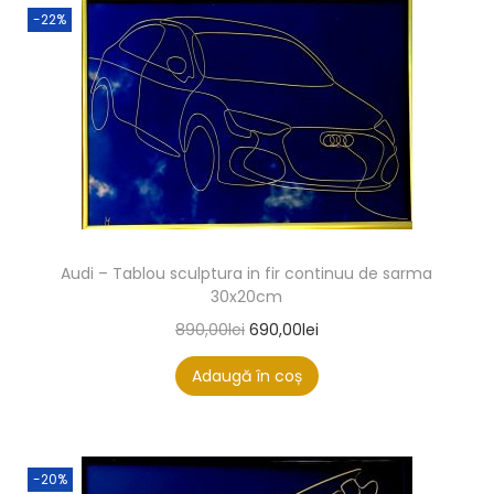
-22%
Audi – Tablou sculptura in fir continuu de sarma
30x20cm
890,00
lei
690,00
lei
Adaugă în coș
-20%