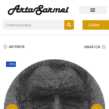
0,00
lei
ANTERIOR
URMĂTOR
-33%