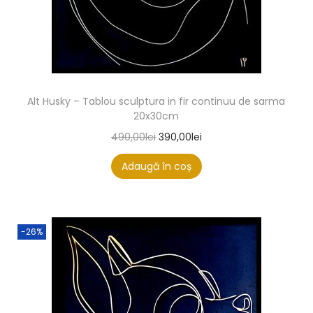
Alt Husky – Tablou sculptura in fir continuu de sarma
20x30cm
490,00
lei
390,00
lei
Adaugă în coș
-26%