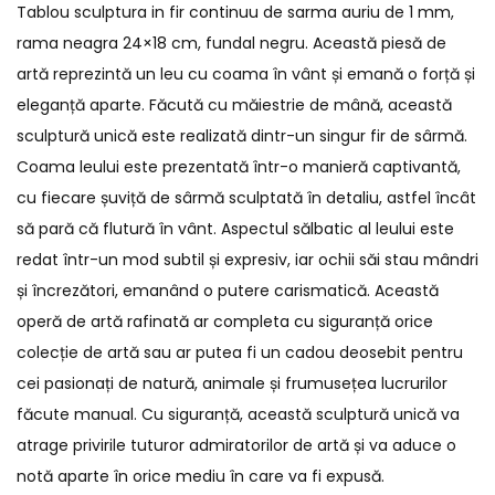
Tablou sculptura in fir continuu de sarma auriu de 1 mm,
rama neagra 24×18 cm, fundal negru. Această piesă de
artă reprezintă un leu cu coama în vânt și emană o forță și
eleganță aparte. Făcută cu măiestrie de mână, această
sculptură unică este realizată dintr-un singur fir de sârmă.
Coama leului este prezentată într-o manieră captivantă,
cu fiecare șuviță de sârmă sculptată în detaliu, astfel încât
să pară că flutură în vânt. Aspectul sălbatic al leului este
redat într-un mod subtil și expresiv, iar ochii săi stau mândri
și încrezători, emanând o putere carismatică. Această
operă de artă rafinată ar completa cu siguranță orice
colecție de artă sau ar putea fi un cadou deosebit pentru
cei pasionați de natură, animale și frumusețea lucrurilor
făcute manual. Cu siguranță, această sculptură unică va
atrage privirile tuturor admiratorilor de artă și va aduce o
notă aparte în orice mediu în care va fi expusă.