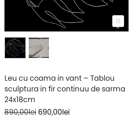
Leu cu coama in vant – Tablou
sculptura in fir continuu de sarma
24x18cm
890,00
lei
690,00
lei