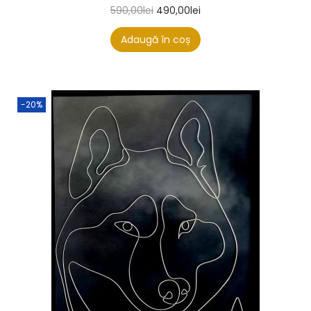
590,00
lei
490,00
lei
Adaugă în coș
-20%