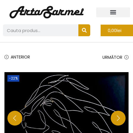
0,00
lei
ANTERIOR
URMĂTOR
-22%