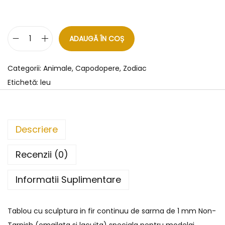
ADAUGĂ ÎN COȘ
Categorii:
Animale
,
Capodopere
,
Zodiac
Etichetă:
leu
Descriere
Recenzii (0)
Informatii Suplimentare
Tablou cu sculptura in fir continuu de sarma de 1 mm Non-
Tarnish (emailata si lacuita) speciala pentru modelaj.