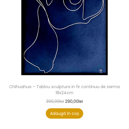
Chihuahua – Tablou sculptura in fir continuu de sarma
18x24cm
390,00
lei
290,00
lei
Adaugă în coș