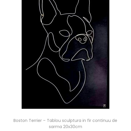
Boston Terrier – Tablou sculptura in fir continuu de
sarma 20x30cm