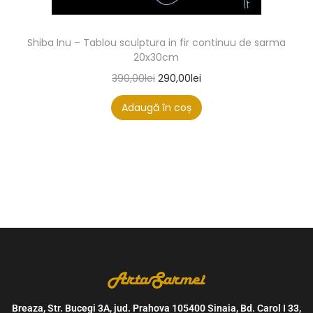
Shiba Inu – Tablou sculptura in fir continuu de sarma
20x30cm
390,00
lei
290,00
lei
Adaugă în coș
Breaza, Str. Bucegi 3A, jud. Prahova 105400 Sinaia, Bd. Carol I 33,