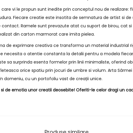
are vi le propun sunt inedite prin conceptul nou de realizare: f
 sudura. Fiecare creatie este insotita de semnatura de artist si 
 contact. Ramele sunt prevazute atat cu suport de birou, cat s
ealizat din carton marmorat care imita pielea.
a de exprimare creativa ce transforma un material industrial rig
e necesita o atentie constanta la detalii pentru a modela fiecar
e sa surprinda esenta formelor prin linii minimaliste, oferind o
fleteasca orice spatiu prin jocuri de umbre si volum. Arta Sârmei 
n domeniu, cu un portofoliu vast de creații unice.
i de emotia unor creatii deosebite! Oferiti-le celor dragi un cad
Produse similare