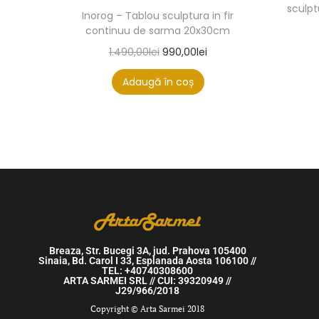
sculpt
Inorog – Tablou sculptura in fir
continuu de sarma 20x30cm
1.490,00
lei
990,00
lei
Adaugă în coș
Breaza, Str. Bucegi 3A, jud. Prahova 105400
Sinaia, Bd. Carol I 33, Esplanada Aosta 106100 //
TEL: +40740308600
ARTA SARMEI SRL // CUI: 39320949 //
J29/966/2018
Copyright © Arta Sarmei 2018