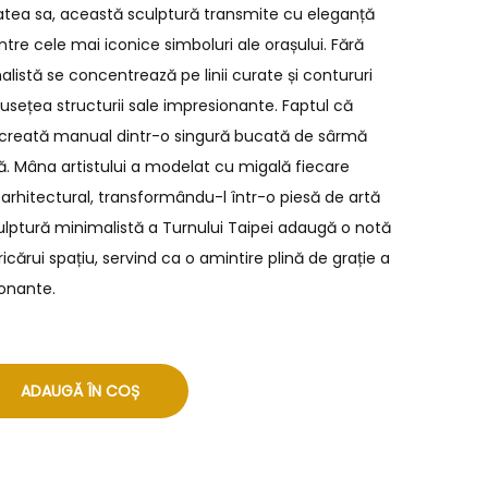
atea sa, această sculptură transmite cu eleganță
ntre cele mai iconice simboluri ale orașului. Fără
listă se concentrează pe linii curate și contururi
usețea structurii sale impresionante. Faptul că
 creată manual dintr-o singură bucată de sârmă
. Mâna artistului a modelat cu migală fiecare
rhitectural, transformându-l într-o piesă de artă
ulptură minimalistă a Turnului Taipei adaugă o notă
cărui spațiu, servind ca o amintire plină de grație a
onante.
ADAUGĂ ÎN COȘ