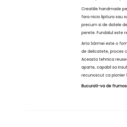
Creatiile handmade pe c
fara nicio lipitura sau
precum si de datele de
perete. Fundalul este r
Arta Sârmei este o form
de delicatete, proces c
Aceasta tehnica reusest
aparte, capabil sa insu
recunoscut ca pionier î
Bucurati-va de frumos s