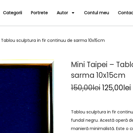
Categorii
Portrete
Autor
Contul meu
Contac
– Tablou sculptura in fir continuu de sarma 10x15cm
Mini Taipei – Tabl
sarma 10x15cm
150,00
lei
125,00
lei
Tablou sculptura in fir conti
fundal negru. Acestă operă de
manieră minimalistă. Este o c