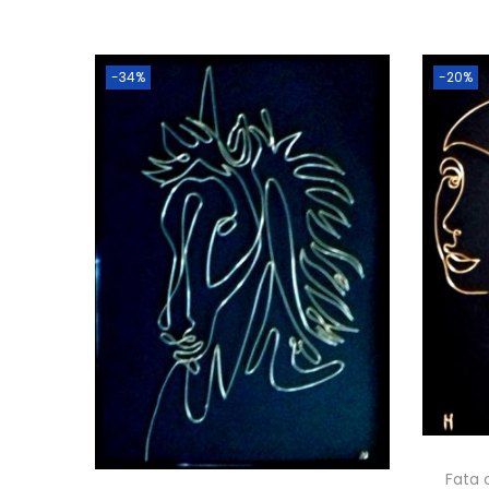
-34%
-20%
Fata 