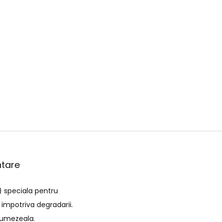
ntare
) speciala pentru
 impotriva degradarii.
e umezeala.