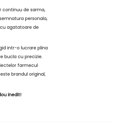
ir continuu de sarma,
de semnatura personala,
i cu agatatoare de
id intr-o lucrare plina
e bucla cu precizie.
biectelor farmecul
este brandul original,
ou inedit!