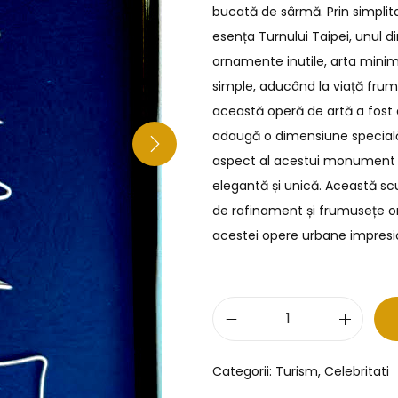
bucată de sârmă. Prin simplit
esența Turnului Taipei, unul di
ornamente inutile, arta minima
simple, aducând la viață frum
această operă de artă a fost
adaugă o dimensiune specială
aspect al acestui monument a
elegantă și unică. Această sc
de rafinament și frumusețe ori
acestei opere urbane impresi
Categorii:
Turism
,
Celebritati