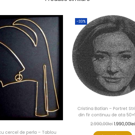
-33%
Cristina Batlan – Portret Str
din fir continuu de ata 5
2.990,00
lei
1.990,00
lei
cu cercel de perla – Tablou