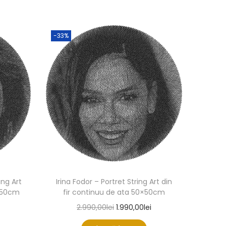
-33%
ing Art
Irina Fodor – Portret String Art din
0×50cm
fir continuu de ata 50×50cm
2.990,00
lei
1.990,00
lei