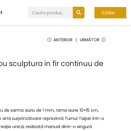
0,00
lei
t
ANTERIOR
URMĂTOR
ou sculptura in fir continuu de
nuu de sarma auriu de 1 mm, rama aurie 10×15 cm,
 artă surprinzătoare reprezintă Turnul Taipei într-o
reație unică, realizată manual dintr-o singură