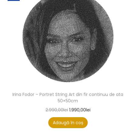
Irina Fodor – Portret String Art din fir continuu de ata
50×50cm
2.990,00
lei
1.990,00
lei
Adaugă în coș