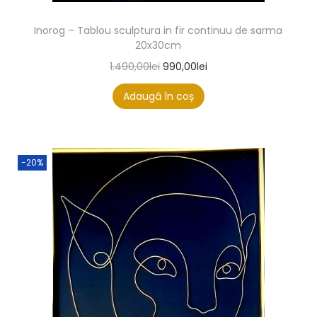
Inorog – Tablou sculptura in fir continuu de sarma
20x30cm
1.490,00
lei
990,00
lei
Adaugă în coș
-20%