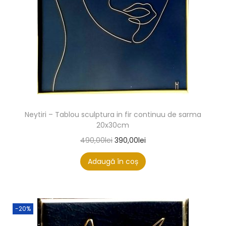
Neytiri – Tablou sculptura in fir continuu de sarma
20x30cm
490,00
lei
390,00
lei
Adaugă în coș
-20%