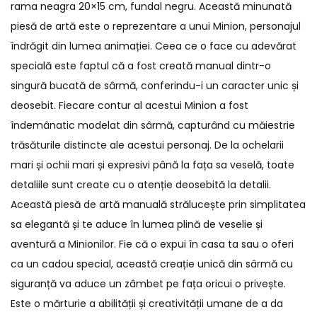
rama neagra 20×15 cm, fundal negru. Această minunată
piesă de artă este o reprezentare a unui Minion, personajul
îndrăgit din lumea animației. Ceea ce o face cu adevărat
specială este faptul că a fost creată manual dintr-o
singură bucată de sârmă, conferindu-i un caracter unic și
deosebit. Fiecare contur al acestui Minion a fost
îndemânatic modelat din sârmă, capturând cu măiestrie
trăsăturile distincte ale acestui personaj. De la ochelarii
mari și ochii mari și expresivi până la fața sa veselă, toate
detaliile sunt create cu o atenție deosebită la detalii.
Această piesă de artă manuală strălucește prin simplitatea
sa elegantă și te aduce în lumea plină de veselie și
aventură a Minionilor. Fie că o expui în casa ta sau o oferi
ca un cadou special, această creație unică din sârmă cu
siguranță va aduce un zâmbet pe fața oricui o privește.
Este o mărturie a abilității și creativității umane de a da