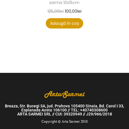
sarma 10x15cm
125,00
lei
100,00
lei
Adaugă în coș
Breaza, Str. Bucegi 3A, jud. Prahova 105400 Sinaia, Bd. Carol I 33,
Esplanada Aosta 106100 // TEL: +40740308600
ARTA SARMEI SRL // CUI: 39320949 // J29/966/2018
Copyright © Arta Sarmei 2018