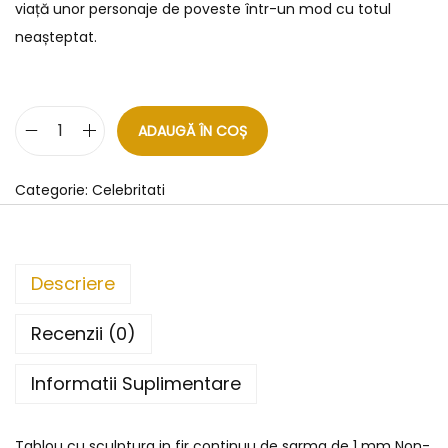
viață unor personaje de poveste într-un mod cu totul
neașteptat.
ADAUGĂ ÎN COȘ
Categorie:
Celebritati
Descriere
Recenzii (0)
Informatii Suplimentare
Tablou cu sculptura in fir continuu de sarma de 1 mm Non-