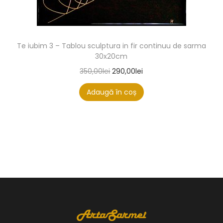
Te iubim 3 – Tablou sculptura in fir continuu de sarma
30x20cm
350,00
lei
290,00
lei
Adaugă în coș