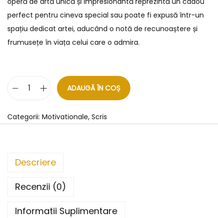
operă de artă unică și impresionantă reprezintă un cadou
perfect pentru cineva special sau poate fi expusă într-un
spațiu dedicat artei, aducând o notă de recunoaștere și
frumusețe în viața celui care o admira.
ADAUGĂ ÎN COȘ
Categorii:
Motivationale
,
Scris
Descriere
Recenzii (0)
Informatii Suplimentare