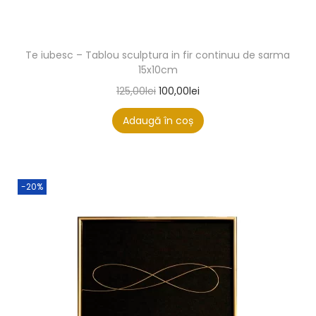
Te iubesc – Tablou sculptura in fir continuu de sarma
15x10cm
125,00
lei
100,00
lei
Adaugă în coș
-20%