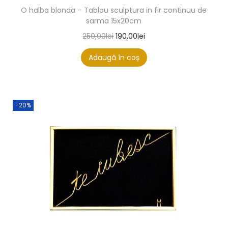
O halba blonda – Tablou sculptura in fir continuu de
sarma 15x20cm
250,00
lei
190,00
lei
Adaugă în coș
-20%