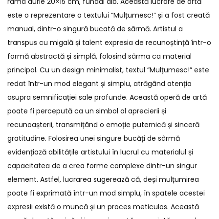
rama aurie 20×15 cm, fundal alb. Această lucrare de artă
este o reprezentare a textului “Mulțumesc!” și a fost creată
manual, dintr-o singură bucată de sârmă. Artistul a
transpus cu migală și talent expresia de recunoștință într-o
formă abstractă și simplă, folosind sârma ca material
principal. Cu un design minimalist, textul “Mulțumesc!” este
redat într-un mod elegant și simplu, atrăgând atenția
asupra semnificației sale profunde. Această operă de artă
poate fi percepută ca un simbol al aprecierii și
recunoașterii, transmițând o emoție puternică și sinceră
gratitudine. Folosirea unei singure bucăți de sârmă
evidențiază abilitățile artistului în lucrul cu materialul și
capacitatea de a crea forme complexe dintr-un singur
element. Astfel, lucrarea sugerează că, deși mulțumirea
poate fi exprimată într-un mod simplu, în spatele acestei
expresii există o muncă și un proces meticulos. Această