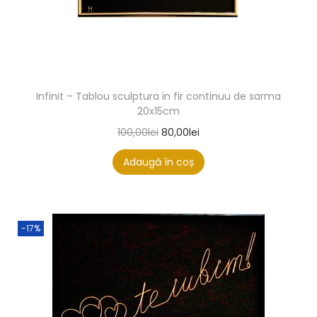
Infinit – Tablou sculptura in fir continuu de sarma
20x15cm
100,00
lei
80,00
lei
Adaugă în coș
-17%