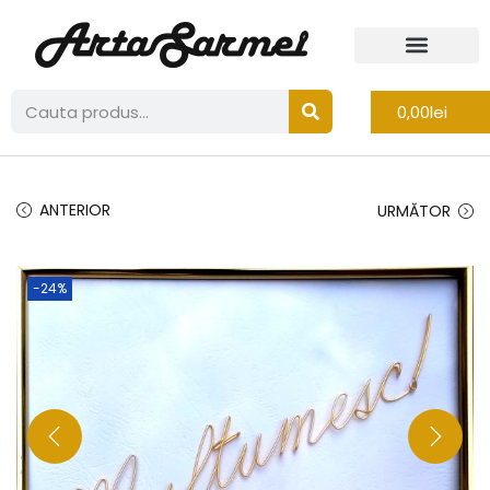
0,00
lei
ANTERIOR
URMĂTOR
-24%