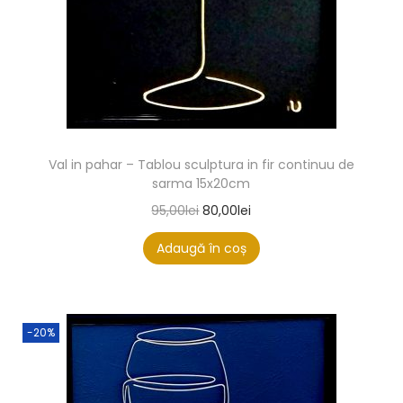
Val in pahar – Tablou sculptura in fir continuu de
sarma 15x20cm
95,00
lei
80,00
lei
Adaugă în coș
-20%