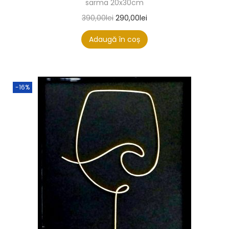
sarma 20x30cm
390,00
lei
290,00
lei
Adaugă în coș
-16%