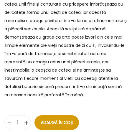
cafea. Linii fine și conturate cu pricepere îmbrățișează cu
delicatețe forma unui cești de cafea, iar această
minimalism atrage privitorul într-o lume a rafinamentului și
a plăcerii senzoriale. Această sculptură de sârmă
demonstrează cu grație că arta poate izvorî din cele mai
simple elemente ale vieții noastre de zi cu zi, învăluindu-le
într-o aură de frumusețe și sensibilitate. Lucrarea
reprezintă un omagiu adus unei plăceri simple, dar
inestimabile: o ceașcă de cafea, și ne amintește să
savurăm fiecare moment al vieții cu aceeași atenție la
detalii și bucurie sinceră precum într-o dimineață senină
cu ceașca noastră preferată în mână.
ADAUGĂ ÎN COȘ