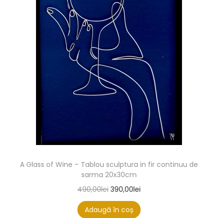
A Glass of Wine – Tablou sculptura in fir continuu de
sarma 20x30cm
490,00
lei
390,00
lei
Adaugă în coș