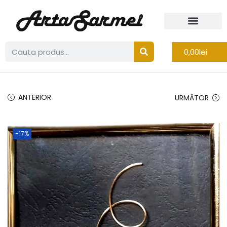
0,00
lei
ANTERIOR
URMĂTOR
-17%