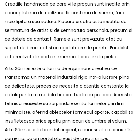
Creatiile handmade pe care vi le propun sunt inedite prin
conceptul nou de realizare: fir continuu de sarma, fara
nicio lipitura sau sudura. Fiecare creatie este insotita de
semnatura de artist si de semnatura personala, precum si
de datele de contact. Ramele sunt prevazute atat cu
suport de birou, cat si cu agatatoare de perete. Fundalul
este realizat din carton marmorat care imita pielea.
Arta Sârmei este o forma de exprimare creativa ce
transforma un material industrial rigid intr-o lucrare plina
de delicatete, proces ce necesita o atentie constanta la
detalii pentru a modela fiecare bucla cu precizie. Aceasta
tehnica reuseste sa surprinda esenta formelor prin linii
minimaliste, oferind obiectelor farmecul aparte, capabil sa
insufleteasca orice spatiu prin jocuri de umbre si volum.
Arta Sârmei este brandul original, recunoscut ca pionier în
domeniu, cu un portofoliu vast de creații unice.