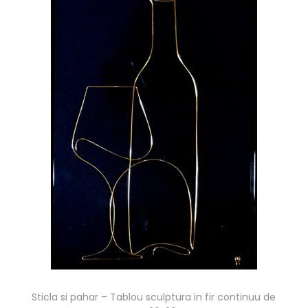
Sticla si pahar – Tablou sculptura in fir continuu de