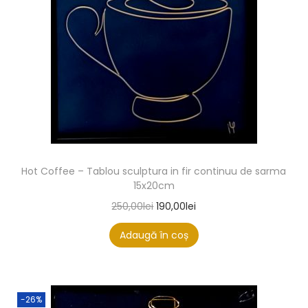
Hot Coffee – Tablou sculptura in fir continuu de sarma
15x20cm
250,00
lei
190,00
lei
Adaugă în coș
-26%