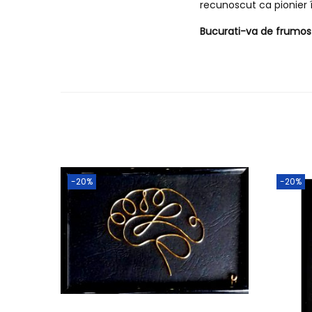
recunoscut ca pionier î
Bucurati-va de frumos s
-20%
-20%