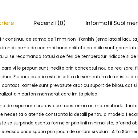
riere
Recenzii (0)
Informatii Suplime
 fir continuu de sarma de 1 mm Non-Tarnish (emailata si lacuita
irii unei sarme de cea mai buna calitate creatiile sunt garantate
tului se recomanda totusi a se feri de temperaturi ridicate si d
are vi le propun sunt inedite prin conceptul nou de realizare: f
 sudura. Fiecare creatie este insotita de semnatura de artist si 
 contact. Ramele sunt prevazute atat cu suport de birou, cat s
ealizat din carton marmorat care imita pielea.
a de exprimare creativa ce transforma un material industrial rig
e necesita o atentie constanta la detalii pentru a modela fiecar
e sa surprinda esenta formelor prin linii minimaliste, oferind o
fleteasca orice spatiu prin jocuri de umbre si volum. Arta Sârmei 