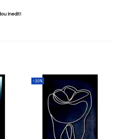
ou inedit!
-20%