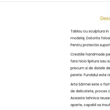
Desc
Tablou cu sculptura in
modelaj. Datorita folos
Pentru protectia supor
Creatiile handmade pe c
fara nicio lipitura sau
precum si de datele de
perete. Fundalul este r
Arta Sârmei este o form
de delicatete, proces c
Aceasta tehnica reusest
aparte, capabil sa insu