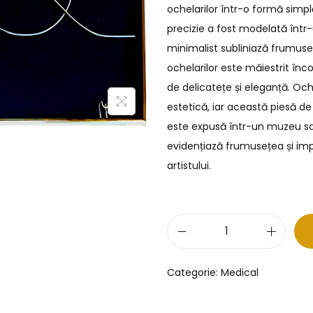
ochelarilor într-o formă simpl
precizie a fost modelată într-u
minimalist subliniază frumusețea 
ochelarilor este măiestrit înc
de delicatețe și eleganță. Ochel
estetică, iar această piesă de
este expusă într-un muzeu sau
evidențiază frumusețea și impo
artistului.
Categorie:
Medical