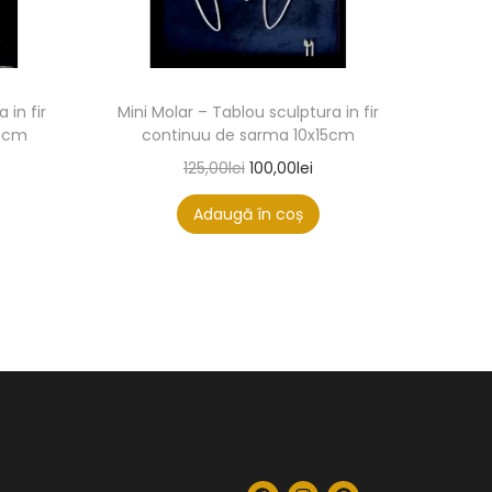
 in fir
Mini Molar – Tablou sculptura in fir
20cm
continuu de sarma 10x15cm
125,00
lei
100,00
lei
Adaugă în coș