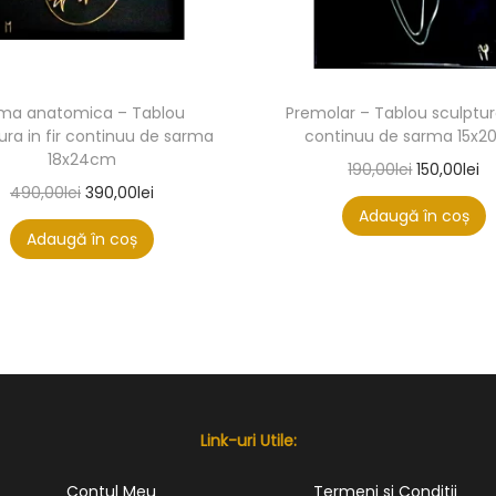
ima anatomica – Tablou
Premolar – Tablou sculptura
ura in fir continuu de sarma
continuu de sarma 15x
18x24cm
190,00
lei
150,00
lei
490,00
lei
390,00
lei
Adaugă în coș
Adaugă în coș
Link-uri Utile:
Contul Meu
Termeni si Conditii