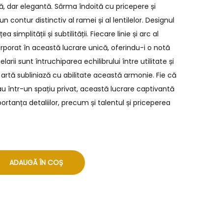
ă, dar elegantă. Sârma îndoită cu pricepere și
n contur distinctiv al ramei și al lentilelor. Designul
simplității și subtilității. Fiecare linie și arc al
orporat în această lucrare unică, oferindu-i o notă
arii sunt întruchiparea echilibrului între utilitate și
 artă subliniază cu abilitate această armonie. Fie că
 într-un spațiu privat, această lucrare captivantă
rtanța detaliilor, precum și talentul și priceperea
ADAUGĂ ÎN COȘ