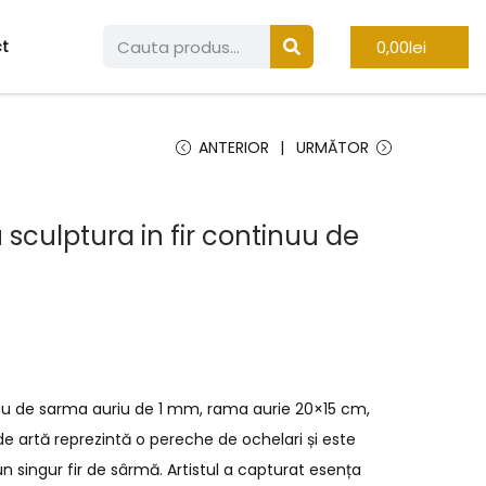
0,00
lei
t
ANTERIOR
URMĂTOR
 sculptura in fir continuu de
i
nuu de sarma auriu de 1 mm, rama aurie 20×15 cm,
e artă reprezintă o pereche de ochelari și este
 singur fir de sârmă. Artistul a capturat esența