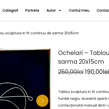
Categorii
Portrete
Autor
Contul meu
Contac
lou sculptura in fir continuu de sarma 20x15cm
Ochelari – Tablou
sarma 20x15cm
250,00
lei
190,00
le
Tablou sculptura in fir conti
fundal negru. Această operă d
confecționată manual dintr-un