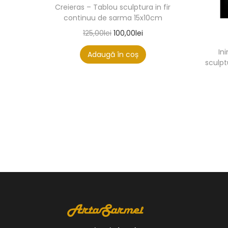
Creieras – Tablou sculptura in fir
continuu de sarma 15x10cm
125,00
lei
100,00
lei
In
Adaugă în coș
sculpt