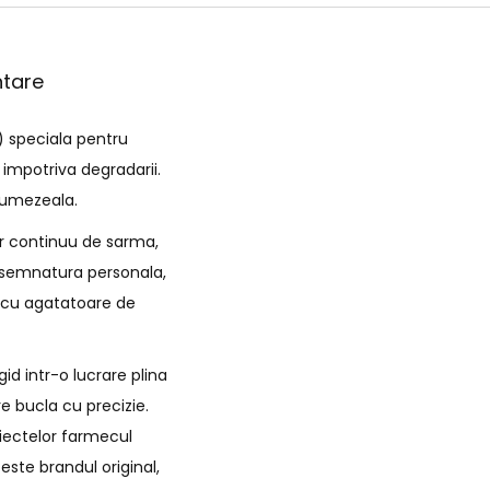
ntare
) speciala pentru
 impotriva degradarii.
e umezeala.
ir continuu de sarma,
de semnatura personala,
i cu agatatoare de
id intr-o lucrare plina
e bucla cu precizie.
biectelor farmecul
este brandul original,