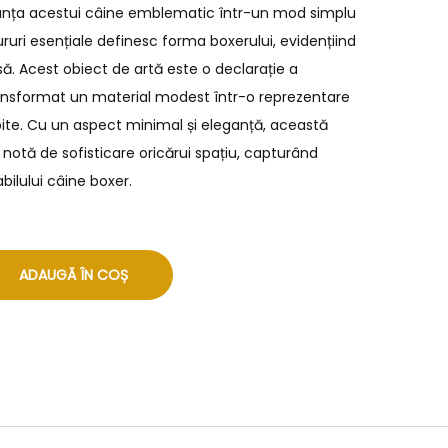
anța acestui câine emblematic într-un mod simplu
ntururi esențiale definesc forma boxerului, evidențiind
asă. Acest obiect de artă este o declarație a
 transformat un material modest într-o reprezentare
ubite. Cu un aspect minimal și eleganță, această
otă de sofisticare oricărui spațiu, capturând
bilului câine boxer.
ADAUGĂ ÎN COȘ