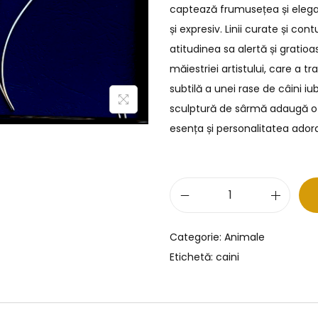
captează frumusețea și eleg
și expresiv. Linii curate și co
atitudinea sa alertă și gratio
măiestriei artistului, care a
subtilă a unei rase de câini i
sculptură de sârmă adaugă o n
esența și personalitatea adora
Categorie:
Animale
Etichetă:
caini