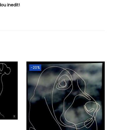
ou inedit!
-20%