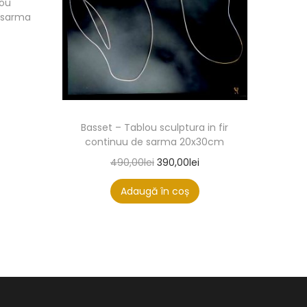
lou
e sarma
Basset – Tablou sculptura in fir
continuu de sarma 20x30cm
490,00
lei
390,00
lei
Adaugă în coș