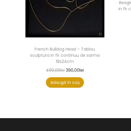
Beagl
in fi
French Bulldog Head – Tablou
sculptura in fir continuu de sarma
18x24cm
490,00
lei
390,00
lei
Adaugă în coș