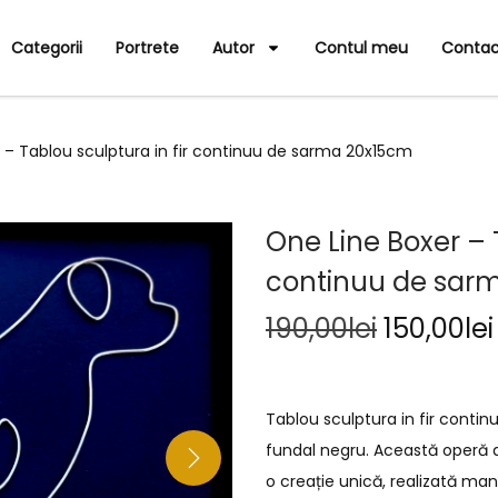
Categorii
Portrete
Autor
Contul meu
Contac
 – Tablou sculptura in fir continuu de sarma 20x15cm
One Line Boxer – T
continuu de sar
190,00
lei
150,00
lei
Tablou sculptura in fir cont
fundal negru. Această operă d
o creație unică, realizată man