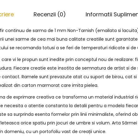
riere
Recenzii (0)
Informatii Suplime
 fir continuu de sarma de 1 mm Non-Tarnish (emailata si lacuita
irii unei sarme de cea mai buna calitate creatiile sunt garantate
tului se recomanda totusi a se feri de temperaturi ridicate si d
are vi le propun sunt inedite prin conceptul nou de realizare: f
 sudura. Fiecare creatie este insotita de semnatura de artist si 
 contact. Ramele sunt prevazute atat cu suport de birou, cat s
ealizat din carton marmorat care imita pielea.
a de exprimare creativa ce transforma un material industrial rig
e necesita o atentie constanta la detalii pentru a modela fiecar
e sa surprinda esenta formelor prin linii minimaliste, oferind o
fleteasca orice spatiu prin jocuri de umbre si volum. Arta Sârmei 
n domeniu, cu un portofoliu vast de creații unice.