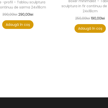
Boxer minimalist – Tab
e -profil – Tablou sculptura
sculptura in fir continuu d
r continuu de sarma 24x18cm
24x18cm
390,00
lei
290,00
lei
250,00
lei
190,00
lei
Adaugă în coș
Adaugă în coș