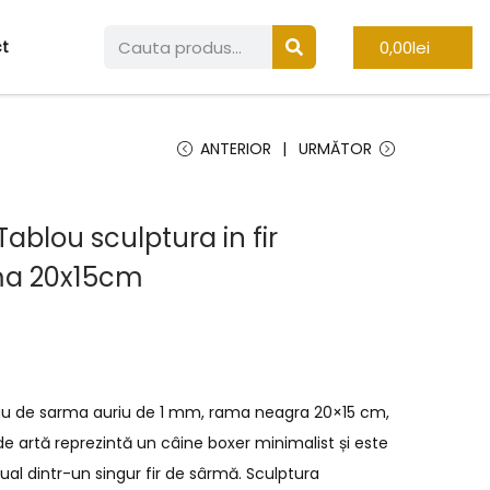
0,00
lei
t
ANTERIOR
URMĂTOR
ablou sculptura in fir
ma 20x15cm
inuu de sarma auriu de 1 mm, rama neagra 20×15 cm,
e artă reprezintă un câine boxer minimalist și este
ual dintr-un singur fir de sârmă. Sculptura