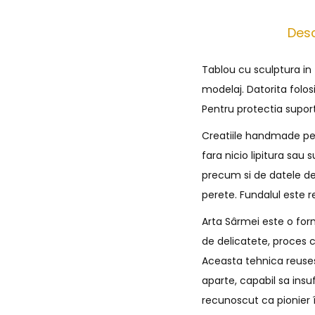
Desc
Tablou cu sculptura in
modelaj. Datorita folos
Pentru protectia supor
Creatiile handmade pe c
fara nicio lipitura sau
precum si de datele de
perete. Fundalul este r
Arta Sârmei este o form
de delicatete, proces c
Aceasta tehnica reusest
aparte, capabil sa insu
recunoscut ca pionier î