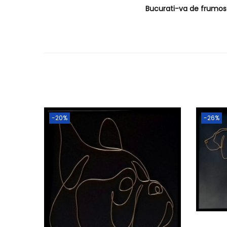
Bucurati-va de frumos s
-20%
-26%