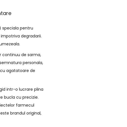
ntare
) speciala pentru
 impotriva degradarii.
e umezeala.
ir continuu de sarma,
de semnatura personala,
i cu agatatoare de
id intr-o lucrare plina
e bucla cu precizie.
biectelor farmecul
este brandul original,