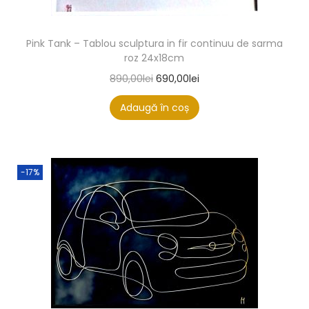
Pink Tank – Tablou sculptura in fir continuu de sarma
roz 24x18cm
890,00
lei
690,00
lei
Adaugă în coș
-17%