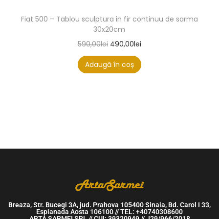
Fiat 500 – Tablou sculptura in fir continuu de sarma
30x20cm
590,00
lei
490,00
lei
Adaugă în coș
Breaza, Str. Bucegi 3A, jud. Prahova 105400 Sinaia, Bd. Carol I 33,
Esplanada Aosta 106100 // TEL: +40740308600
ARTA SARMEI SRL // CUI: 39320949 // J29/966/2018