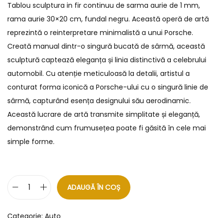
Tablou sculptura in fir continuu de sarma aurie de 1 mm,
rama aurie 30×20 cm, fundal negru. Această operă de artă
reprezintă o reinterpretare minimalistă a unui Porsche.
Creată manual dintr-o singură bucată de sârmă, această
sculptură captează eleganța și linia distinctivă a celebrului
automobil. Cu atenție meticuloasă la detalii, artistul a
conturat forma iconică a Porsche-ului cu o singură linie de
sârmă, capturând esența designului său aerodinamic.
Această lucrare de artă transmite simplitate și eleganță,
demonstrând cum frumusețea poate fi găsită în cele mai
simple forme.
ADAUGĂ ÎN COȘ
Categorie:
Auto