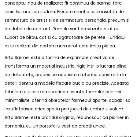
conceptul nou de realizare: fir continuu de sarma, fara
nicio lipitura sau sudura. Fiecare creatie este insotita de
semnatura de artist si de semnatura personala, precum si
de datele de contact. Ramele sunt prevazute atat cu
suport de birou, cat si cu agatatoare de perete. Fundalul
este realizat din carton marmorat care imita pielea.
Arta Sârmei este o forma de exprimare creativa ce
transforma un material industrial rigid intr-o lucrare plina
de delicatete, proces ce necesita o atentie constanta la
detalii pentru a modela fiecare bucla cu precizie. Aceasta
tehnica reuseste sa surprinda esenta formelor prin linii
minimaliste, oferind obiectelor farmecul aparte, capabil sa
insufleteasca orice spatiu prin jocuri de umbre si volum.
Arta Sârmei este brandul original, recunoscut ca pionier în
domeniu, cu un portofoliu vast de creații unice.