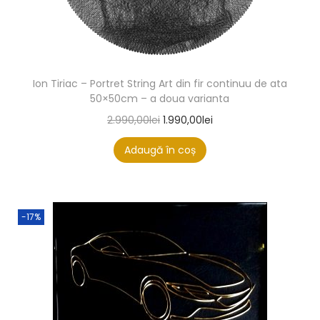
Ion Tiriac – Portret String Art din fir continuu de ata
50×50cm – a doua varianta
2.990,00
lei
1.990,00
lei
Adaugă în coș
-17%