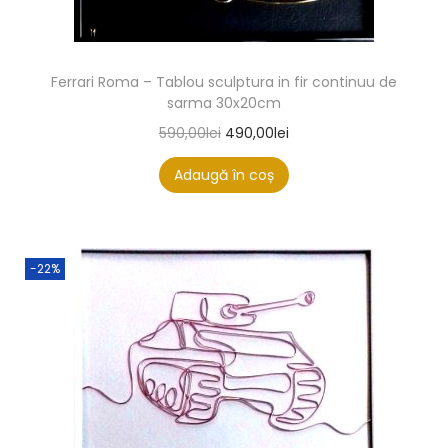
Ferrari Roma – Tablou sculptura in fir continuu de
sarma 30x20cm
590,00
lei
490,00
lei
Adaugă în coș
-22%