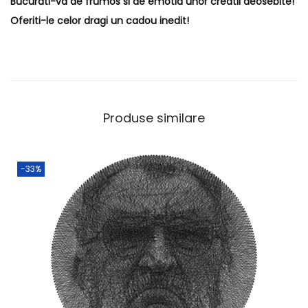
Bucurati-va de frumos si de emotia unor creatii deosebite!
Oferiti-le celor dragi un cadou inedit!
Produse similare
-33%