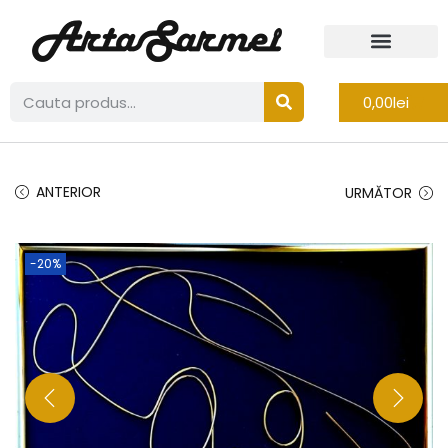
0,00
lei
ANTERIOR
URMĂTOR
-20%