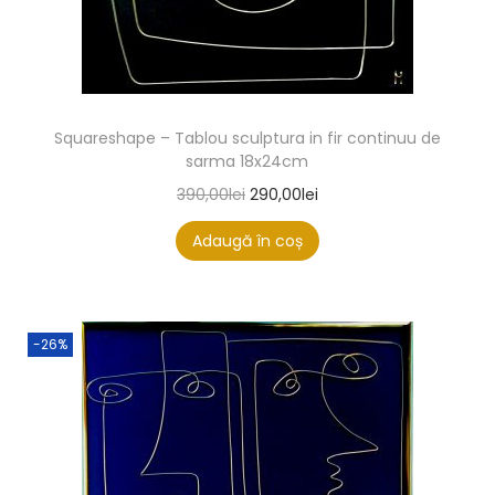
Squareshape – Tablou sculptura in fir continuu de
sarma 18x24cm
390,00
lei
290,00
lei
Adaugă în coș
-26%