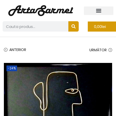
0,00
lei
ANTERIOR
URMĂTOR
-24%