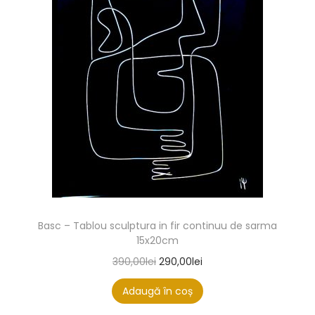
Basc – Tablou sculptura in fir continuu de sarma
15x20cm
390,00
lei
290,00
lei
Adaugă în coș