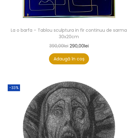
La o barfa – Tablou sculptura in fir continuu de sarma
30x20cm
390,00
lei
290,00
lei
Adaugă în coș
-33%