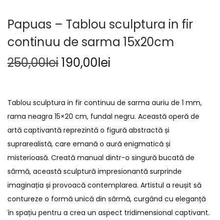
Papuas – Tablou sculptura in fir
continuu de sarma 15x20cm
250,00
lei
190,00
lei
Tablou sculptura in fir continuu de sarma auriu de 1 mm,
rama neagra 15×20 cm, fundal negru. Această operă de
artă captivantă reprezintă o figură abstractă și
suprarealistă, care emană o aură enigmatică și
misterioasă. Creată manual dintr-o singură bucată de
sârmă, această sculptură impresionantă surprinde
imaginația și provoacă contemplarea. Artistul a reușit să
contureze o formă unică din sârmă, curgând cu eleganță
în spațiu pentru a crea un aspect tridimensional captivant.