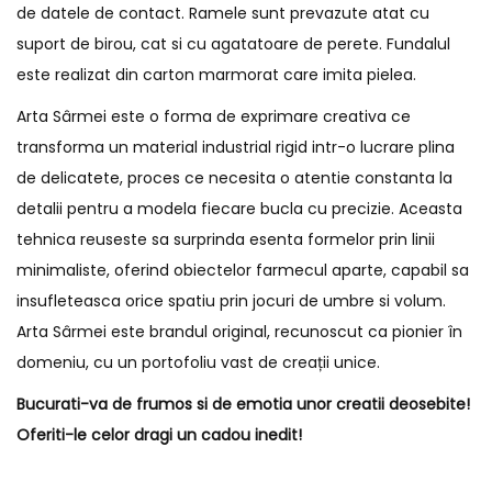
de datele de contact. Ramele sunt prevazute atat cu
suport de birou, cat si cu agatatoare de perete. Fundalul
este realizat din carton marmorat care imita pielea.
Arta Sârmei este o forma de exprimare creativa ce
transforma un material industrial rigid intr-o lucrare plina
de delicatete, proces ce necesita o atentie constanta la
detalii pentru a modela fiecare bucla cu precizie. Aceasta
tehnica reuseste sa surprinda esenta formelor prin linii
minimaliste, oferind obiectelor farmecul aparte, capabil sa
insufleteasca orice spatiu prin jocuri de umbre si volum.
Arta Sârmei este brandul original, recunoscut ca pionier în
domeniu, cu un portofoliu vast de creații unice.
Bucurati-va de frumos si de emotia unor creatii deosebite!
Oferiti-le celor dragi un cadou inedit!