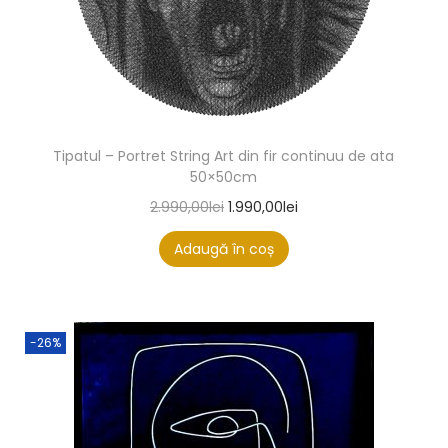
Tipatul – Portret String Art din fir continuu de ata
50×50cm
2.990,00
lei
1.990,00
lei
Adaugă în coș
-26%