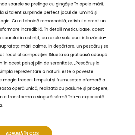
de soarele se prelinge cu gingășie în apele mării.
ă și talent surprinde perfect jocul de lumină și
ic. Cu o tehnică remarcabilă, artistul a creat un
nsformare incredibilă. În detalii meticuloase, acest
 soarelui în asfințit, cu razele sale aurii întinzându-
 suprafața mării calme. În depărtare, un pescăruș se
ct focal al compoziției. Silueta sa grațioasă adaugă
în acest peisaj plin de serenitate. „Pescăruș la
implă reprezentare a naturii; este o poveste
e magia trecerii timpului și frumusețea efemeră a
Această operă unică, realizată cu pasiune și pricepere,
i în a transforma o singură sârmă într-o experiență
ă.
ADAUGĂ ÎN COȘ