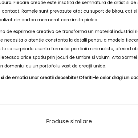
 sudura. Fiecare creatie este insotita de semnatura de artist si 
 contact. Ramele sunt prevazute atat cu suport de birou, cat s
ealizat din carton marmorat care imita pielea.
a de exprimare creativa ce transforma un material industrial rig
e necesita o atentie constanta la detalii pentru a modela fiecar
e sa surprinda esenta formelor prin linii minimaliste, oferind o
fleteasca orice spatiu prin jocuri de umbre si volum. Arta Sârmei 
n domeniu, cu un portofoliu vast de creații unice.
i de emotia unor creatii deosebite! Oferiti-le celor dragi un cad
Produse similare