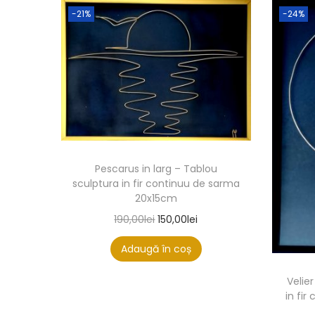
-21%
-24%
Pescarus in larg – Tablou
sculptura in fir continuu de sarma
20x15cm
190,00
lei
150,00
lei
Adaugă în coș
Velie
in fi