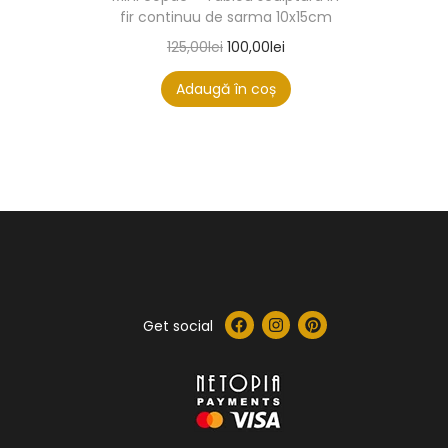
fir continuu de sarma 10x15cm
125,00
lei
100,00
lei
Adaugă în coș
Get social