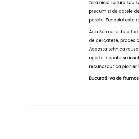
fara nicio lipitura sau
precum si de datele de
perete. Fundalul este r
Arta Sârmei este o form
de delicatete, proces c
Aceasta tehnica reusest
aparte, capabil sa insu
recunoscut ca pionier î
Bucurati-va de frumos s