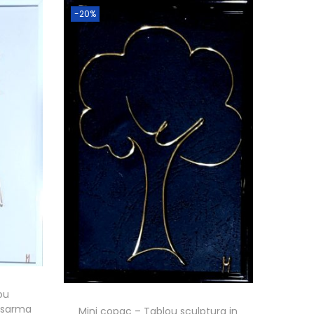
-20%
ou
e sarma
Mini copac – Tablou sculptura in