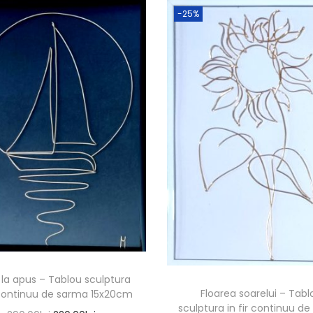
-25%
r la apus – Tablou sculptura
Floarea soarelui – Tabl
r continuu de sarma 15x20cm
sculptura in fir continuu d