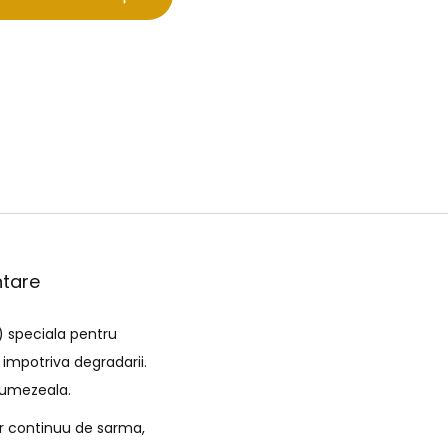
ntare
) speciala pentru
 impotriva degradarii.
e umezeala.
ir continuu de sarma,