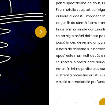
peisaj spectaculos de apus, un
Firul metalic sculptat cu migal
culoare al acestui moment mag
singur fir de sârmă într-o tra
fir de sârmă prinde contururile
se ca niște mâini delicate pe
joacă în cer, devenind un pun
o notă de mișcare și dinamism 
apus” este mai mult decât o s
sculptată în metal care aduc
naturii în inima privitorului. 
ilustrează măiestria artistulu
vizuală și emoțională profund