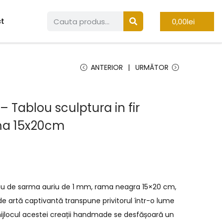
0,00
lei
t
ANTERIOR
URMĂTOR
– Tablou sculptura in fir
ma 15x20cm
inuu de sarma auriu de 1 mm, rama neagra 15×20 cm,
e artă captivantă transpune privitorul într-o lume
 mijlocul acestei creații handmade se desfășoară un