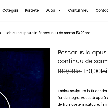
Categorii
Portrete
Autor
Contul meu
Contac
s – Tablou sculptura in fir continuu de sarma 15x20cm
Pescarus la apus 
continuu de sar
190,00
lei
150,00
lei
Tablou sculptura in fir cont
fundal negru. Această operă d
de frumusețe liniștitoare. În