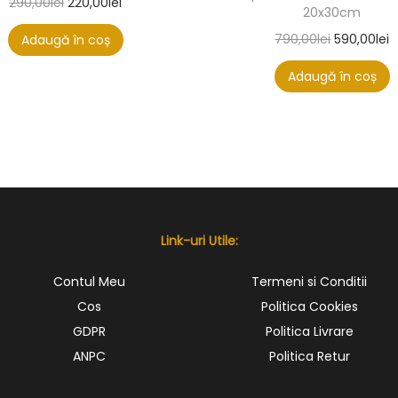
290,00
lei
220,00
lei
20x30cm
790,00
lei
590,00
lei
Adaugă în coș
Adaugă în coș
Link-uri Utile:
Contul Meu
Termeni si Conditii
Cos
Politica Cookies
GDPR
Politica Livrare
ANPC
Politica Retur