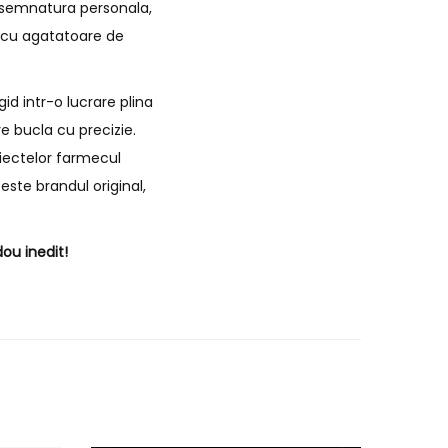
de semnatura personala,
i cu agatatoare de
id intr-o lucrare plina
e bucla cu precizie.
biectelor farmecul
este brandul original,
ou inedit!