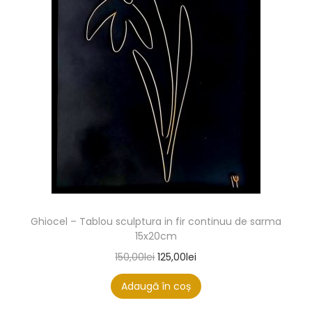
Ghiocel – Tablou sculptura in fir continuu de sarma
15x20cm
150,00
lei
125,00
lei
Adaugă în coș