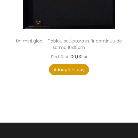
Un mini glob – Tablou sculptura in fir continuu de
sarma 10x15cm
125,00
lei
100,00
lei
Adaugă în coș