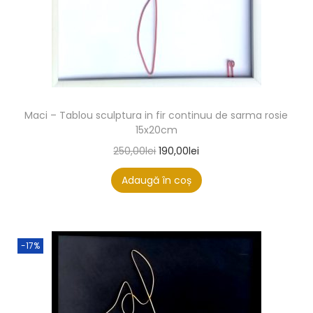
Maci – Tablou sculptura in fir continuu de sarma rosie
15x20cm
250,00
lei
190,00
lei
Adaugă în coș
-17%