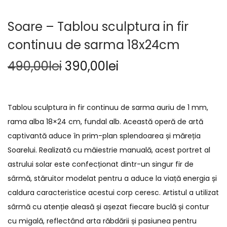
Soare – Tablou sculptura in fir
continuu de sarma 18x24cm
490,00
lei
390,00
lei
Tablou sculptura in fir continuu de sarma auriu de 1 mm,
rama alba 18×24 cm, fundal alb. Această operă de artă
captivantă aduce în prim-plan splendoarea și măreția
Soarelui. Realizată cu măiestrie manuală, acest portret al
astrului solar este confecționat dintr-un singur fir de
sârmă, stăruitor modelat pentru a aduce la viață energia și
caldura caracteristice acestui corp ceresc. Artistul a utilizat
sârmă cu atenție aleasă și așezat fiecare buclă și contur
cu migală, reflectând arta răbdării și pasiunea pentru