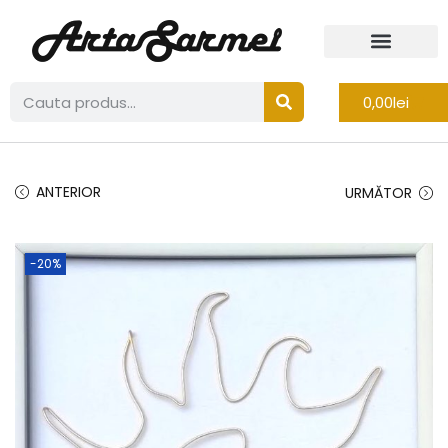
0,00
lei
ANTERIOR
URMĂTOR
-20%