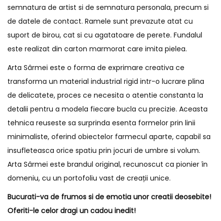
semnatura de artist si de semnatura personala, precum si
de datele de contact. Ramele sunt prevazute atat cu
suport de birou, cat si cu agatatoare de perete. Fundalul
este realizat din carton marmorat care imita pielea.
Arta Sârmei este o forma de exprimare creativa ce
transforma un material industrial rigid intr-o lucrare plina
de delicatete, proces ce necesita o atentie constanta la
detalii pentru a modela fiecare bucla cu precizie. Aceasta
tehnica reuseste sa surprinda esenta formelor prin linii
minimaliste, oferind obiectelor farmecul aparte, capabil sa
insufleteasca orice spatiu prin jocuri de umbre si volum.
Arta Sârmei este brandul original, recunoscut ca pionier în
domeniu, cu un portofoliu vast de creații unice.
Bucurati-va de frumos si de emotia unor creatii deosebite!
Oferiti-le celor dragi un cadou inedit!