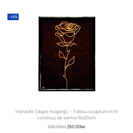
-14%
Trandafir (dupa moganji) – Tablou sculptura in fir
continuu de sarma 15x20cm
290,00
lei
250,00
lei