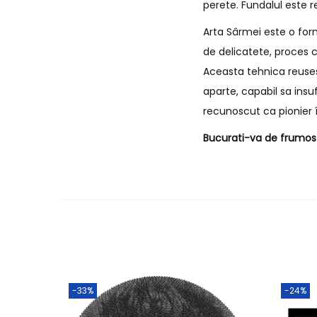
perete. Fundalul este r
Arta Sârmei este o form
de delicatete, proces c
Aceasta tehnica reusest
aparte, capabil sa insu
recunoscut ca pionier î
Bucurati-va de frumos s
-33%
-24%