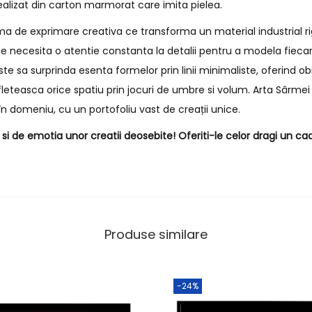
ealizat din carton marmorat care imita pielea.
a de exprimare creativa ce transforma un material industrial rig
e necesita o atentie constanta la detalii pentru a modela fiecar
e sa surprinda esenta formelor prin linii minimaliste, oferind o
fleteasca orice spatiu prin jocuri de umbre si volum. Arta Sârmei 
n domeniu, cu un portofoliu vast de creații unice.
i de emotia unor creatii deosebite! Oferiti-le celor dragi un cad
Produse similare
-24%