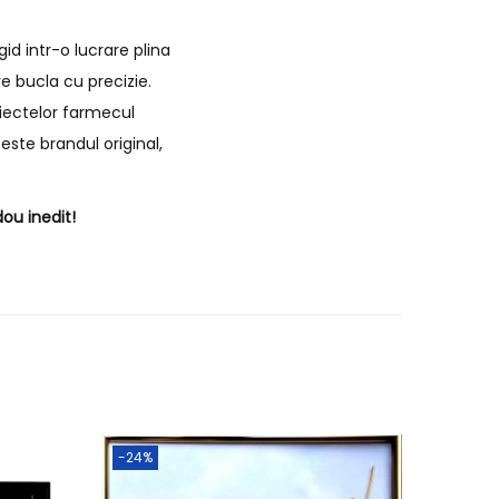
id intr-o lucrare plina
e bucla cu precizie.
biectelor farmecul
este brandul original,
ou inedit!
-24%