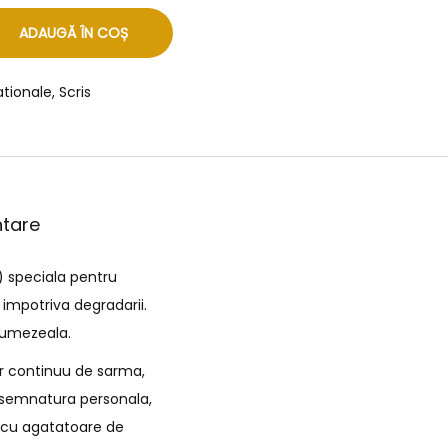
ADAUGĂ ÎN COȘ
ationale
,
Scris
ntare
) speciala pentru
 impotriva degradarii.
e umezeala.
ir continuu de sarma,
de semnatura personala,
i cu agatatoare de