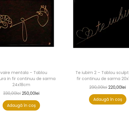
vaire mentala – Tablou
Te iubim 2 – Tablou sculpt
ura in fir continuu de sarma
fir continuu de sarma 20
24x18cm
290,00
lei
220,00
lei
330,00
lei
250,00
lei
Adaugă în coș
Adaugă în coș