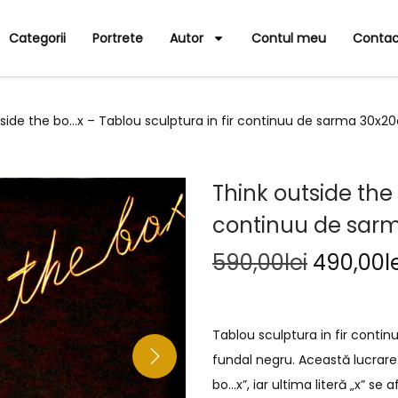
Categorii
Portrete
Autor
Contul meu
Contac
tside the bo…x – Tablou sculptura in fir continuu de sarma 30x
Think outside the 
continuu de sar
590,00
lei
490,00
l
Tablou sculptura in fir cont
fundal negru. Această lucrare
bo…x”, iar ultima literă „x” se a