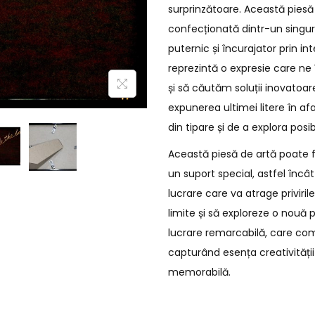
surprinzătoare. Această piesă 
confecționată dintr-un singur 
puternic și încurajator prin in
reprezintă o expresie care n
și să căutăm soluții inovatoa
expunerea ultimei litere în afa
din tipare și de a explora posib
Această piesă de artă poate 
un suport special, astfel încâ
lucrare care va atrage privirile
limite și să exploreze o nouă 
lucrare remarcabilă, care combi
capturând esența creativității
memorabilă.