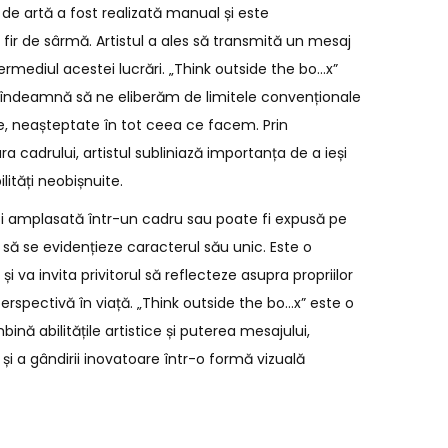
de artă a fost realizată manual și este
fir de sârmă. Artistul a ales să transmită un mesaj
termediul acestei lucrări. „Think outside the bo…x”
e îndeamnă să ne eliberăm de limitele convenționale
re, neașteptate în tot ceea ce facem. Prin
ra cadrului, artistul subliniază importanța de a ieși
ilități neobișnuite.
fi amplasată într-un cadru sau poate fi expusă pe
t să se evidențieze caracterul său unic. Este o
 și va invita privitorul să reflecteze asupra propriilor
perspectivă în viață. „Think outside the bo…x” este o
nă abilitățile artistice și puterea mesajului,
 și a gândirii inovatoare într-o formă vizuală