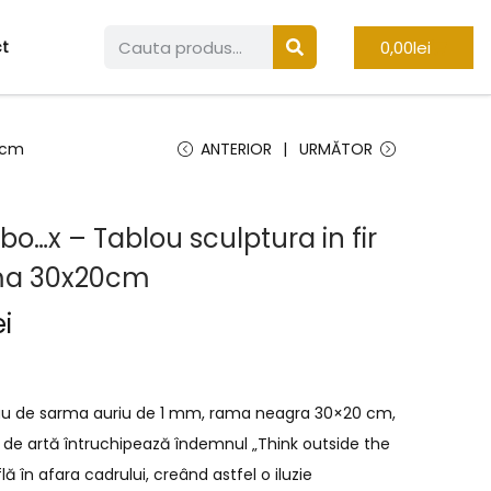
0,00
lei
t
20cm
ANTERIOR
URMĂTOR
bo…x – Tablou sculptura in fir
ma 30x20cm
ei
inuu de sarma auriu de 1 mm, rama neagra 30×20 cm,
 de artă întruchipează îndemnul „Think outside the
flă în afara cadrului, creând astfel o iluzie