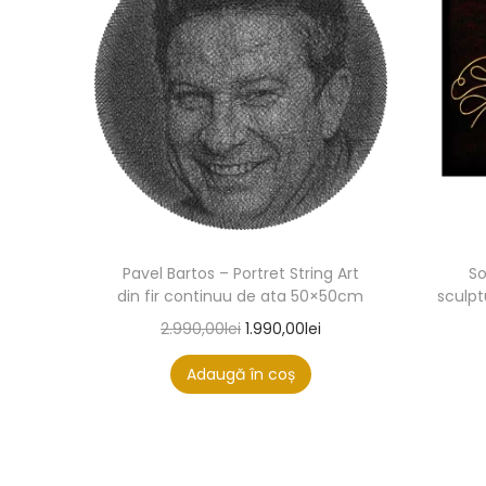
Pavel Bartos – Portret String Art
So
din fir continuu de ata 50×50cm
sculpt
2.990,00
lei
1.990,00
lei
Adaugă în coș