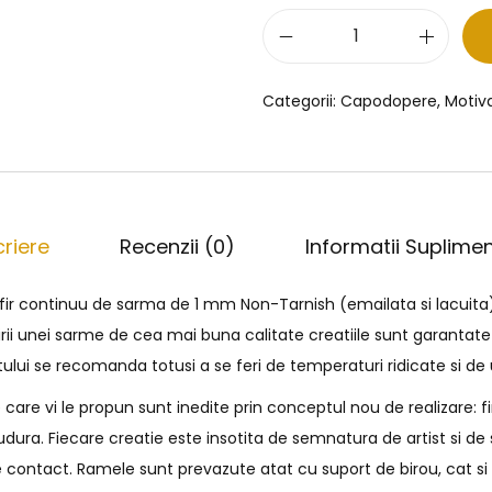
Categorii:
Capodopere
,
Motiv
riere
Recenzii (0)
Informatii Suplime
 fir continuu de sarma de 1 mm Non-Tarnish (emailata si lacuita
irii unei sarme de cea mai buna calitate creatiile sunt garantate
tului se recomanda totusi a se feri de temperaturi ridicate si d
are vi le propun sunt inedite prin conceptul nou de realizare: f
 sudura. Fiecare creatie este insotita de semnatura de artist si 
 contact. Ramele sunt prevazute atat cu suport de birou, cat s