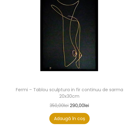
Fermi – Tablou sculptura in fir continuu de sarma
20x30cm
350,00
lei
290,00
lei
Adaugă în coș