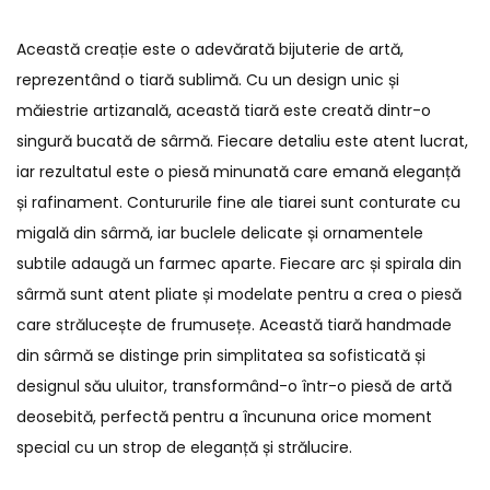
Această creație este o adevărată bijuterie de artă,
reprezentând o tiară sublimă. Cu un design unic și
măiestrie artizanală, această tiară este creată dintr-o
singură bucată de sârmă. Fiecare detaliu este atent lucrat,
iar rezultatul este o piesă minunată care emană eleganță
și rafinament. Contururile fine ale tiarei sunt conturate cu
migală din sârmă, iar buclele delicate și ornamentele
subtile adaugă un farmec aparte. Fiecare arc și spirala din
sârmă sunt atent pliate și modelate pentru a crea o piesă
care strălucește de frumusețe. Această tiară handmade
din sârmă se distinge prin simplitatea sa sofisticată și
designul său uluitor, transformând-o într-o piesă de artă
deosebită, perfectă pentru a încununa orice moment
special cu un strop de eleganță și strălucire.