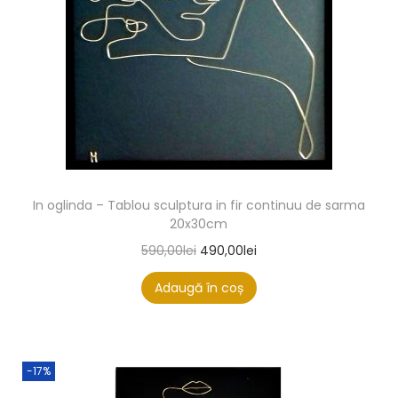
In oglinda – Tablou sculptura in fir continuu de sarma
20x30cm
590,00
lei
490,00
lei
Adaugă în coș
-17%