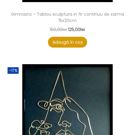
Gimnasta – Tablou sculptura in fir continuu de sarma
15x20cm
150,00
lei
125,00
lei
Adaugă în coș
-17%