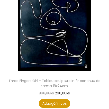
Three Fingers Girl – Tablou sculptura in fir continuu de
sarma 18x24cm
390,00
lei
290,00
lei
Adaugă în coș