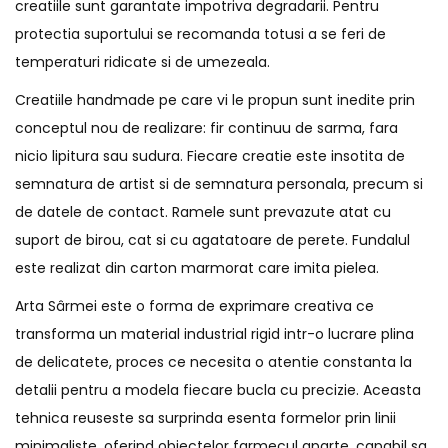
creatiile sunt garantate impotriva degradarii. Pentru
protectia suportului se recomanda totusi a se feri de
temperaturi ridicate si de umezeala.
Creatiile handmade pe care vi le propun sunt inedite prin
conceptul nou de realizare: fir continuu de sarma, fara
nicio lipitura sau sudura. Fiecare creatie este insotita de
semnatura de artist si de semnatura personala, precum si
de datele de contact. Ramele sunt prevazute atat cu
suport de birou, cat si cu agatatoare de perete. Fundalul
este realizat din carton marmorat care imita pielea.
Arta Sârmei este o forma de exprimare creativa ce
transforma un material industrial rigid intr-o lucrare plina
de delicatete, proces ce necesita o atentie constanta la
detalii pentru a modela fiecare bucla cu precizie. Aceasta
tehnica reuseste sa surprinda esenta formelor prin linii
minimaliste, oferind obiectelor farmecul aparte, capabil sa