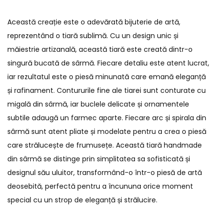
Această creație este o adevărată bijuterie de artă,
reprezentând o tiară sublimă. Cu un design unic și
măiestrie artizanală, această tiară este creată dintr-o
singură bucată de sârmă. Fiecare detaliu este atent lucrat,
iar rezultatul este o piesă minunată care emană eleganță
și rafinament. Contururile fine ale tiarei sunt conturate cu
migală din sârmă, iar buclele delicate și ornamentele
subtile adaugă un farmec aparte. Fiecare arc și spirala din
sârmă sunt atent pliate și modelate pentru a crea o piesă
care strălucește de frumusețe. Această tiară handmade
din sârmă se distinge prin simplitatea sa sofisticată și
designul său uluitor, transformând-o într-o piesă de artă
deosebită, perfectă pentru a încununa orice moment
special cu un strop de eleganță și strălucire.