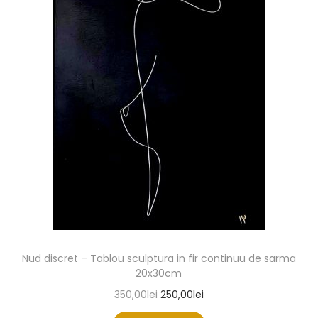
Nud discret – Tablou sculptura in fir continuu de sarma
20x30cm
350,00
lei
250,00
lei