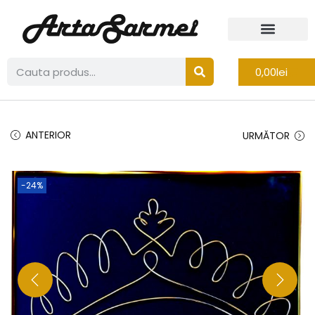
0,00
lei
ANTERIOR
URMĂTOR
-24%