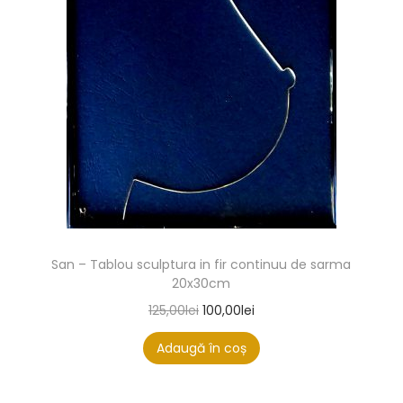
San – Tablou sculptura in fir continuu de sarma
20x30cm
125,00
lei
100,00
lei
Adaugă în coș