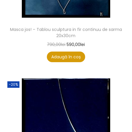
Masca jos! – Tablou sculptura in fir continuu de sarma
20x30cm
790,00
lei
590,00
lei
Adaugă în coș
-20%