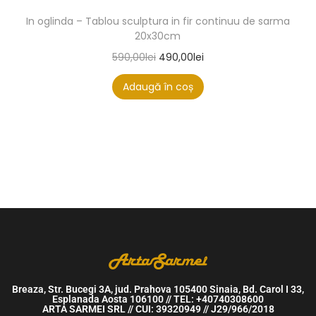
In oglinda – Tablou sculptura in fir continuu de sarma
20x30cm
590,00
lei
490,00
lei
Adaugă în coș
Breaza, Str. Bucegi 3A, jud. Prahova 105400 Sinaia, Bd. Carol I 33,
Esplanada Aosta 106100 // TEL: +40740308600
ARTA SARMEI SRL // CUI: 39320949 // J29/966/2018