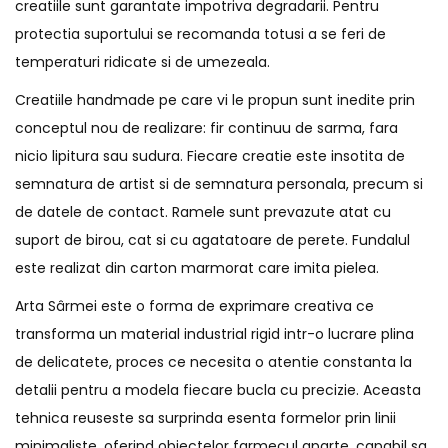
creatiile sunt garantate impotriva degradarii. Pentru
protectia suportului se recomanda totusi a se feri de
temperaturi ridicate si de umezeala.
Creatiile handmade pe care vi le propun sunt inedite prin
conceptul nou de realizare: fir continuu de sarma, fara
nicio lipitura sau sudura. Fiecare creatie este insotita de
semnatura de artist si de semnatura personala, precum si
de datele de contact. Ramele sunt prevazute atat cu
suport de birou, cat si cu agatatoare de perete. Fundalul
este realizat din carton marmorat care imita pielea.
Arta Sârmei este o forma de exprimare creativa ce
transforma un material industrial rigid intr-o lucrare plina
de delicatete, proces ce necesita o atentie constanta la
detalii pentru a modela fiecare bucla cu precizie. Aceasta
tehnica reuseste sa surprinda esenta formelor prin linii
minimaliste, oferind obiectelor farmecul aparte, capabil sa