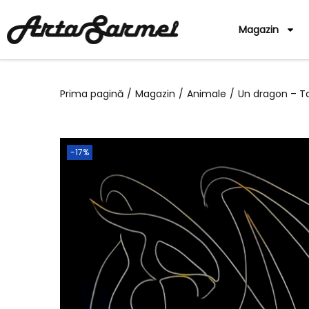
Magazin
Prima pagină
/
Magazin
/
Animale
/
Un dragon – Ta
-17%