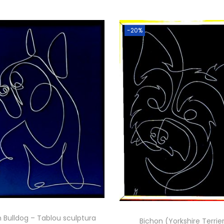
-20%
 Bulldog – Tablou sculptura
Bichon (Yorkshire Terrie