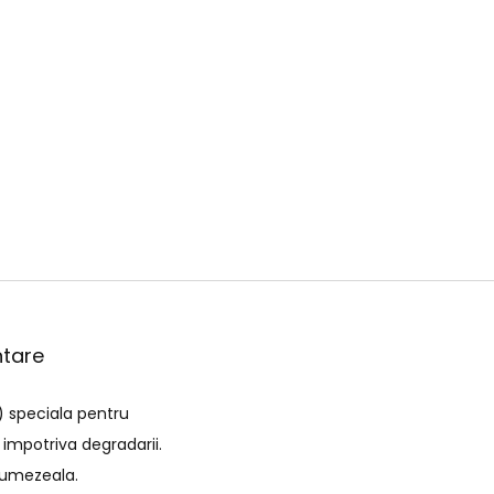
ntare
) speciala pentru
 impotriva degradarii.
e umezeala.