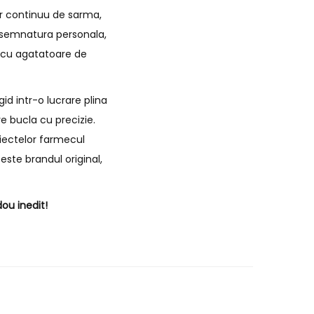
ir continuu de sarma,
de semnatura personala,
i cu agatatoare de
id intr-o lucrare plina
e bucla cu precizie.
biectelor farmecul
este brandul original,
ou inedit!