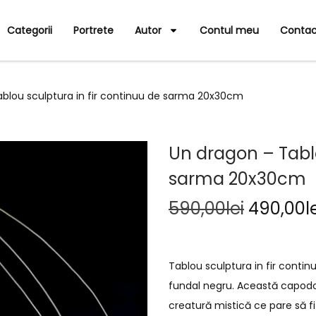
Categorii
Portrete
Autor
Contul meu
Contac
blou sculptura in fir continuu de sarma 20x30cm
Un dragon – Tablo
sarma 20x30cm
590,00
lei
490,00
l
Tablou sculptura in fir cont
fundal negru. Această capodop
creatură mistică ce pare să fi p