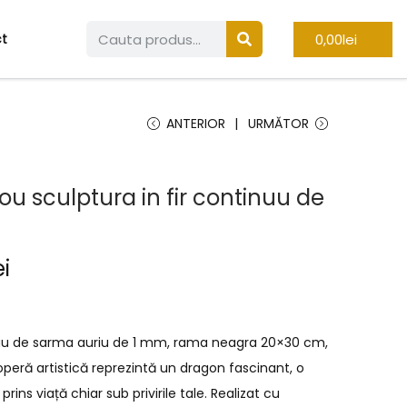
0,00
lei
t
ANTERIOR
URMĂTOR
u sculptura in fir continuu de
ei
inuu de sarma auriu de 1 mm, rama neagra 20×30 cm,
eră artistică reprezintă un dragon fascinant, o
rins viață chiar sub privirile tale. Realizat cu