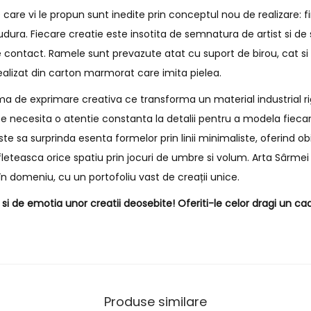
are vi le propun sunt inedite prin conceptul nou de realizare: f
 sudura. Fiecare creatie este insotita de semnatura de artist si 
 contact. Ramele sunt prevazute atat cu suport de birou, cat s
ealizat din carton marmorat care imita pielea.
a de exprimare creativa ce transforma un material industrial rig
e necesita o atentie constanta la detalii pentru a modela fiecar
e sa surprinda esenta formelor prin linii minimaliste, oferind o
fleteasca orice spatiu prin jocuri de umbre si volum. Arta Sârmei 
n domeniu, cu un portofoliu vast de creații unice.
i de emotia unor creatii deosebite! Oferiti-le celor dragi un cad
Produse similare