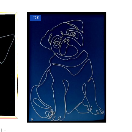
-17%
r) –