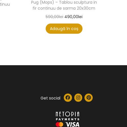
Pug (Mops) – Tablou sculptura in
ntinuu
fir continuu de sarma 20x30cm
590,00
lei
490,00
lei
Adaugă în coș
Get social