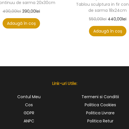
 continuu de sarma 20x30cm
Tablou sculptura in fir co
de sarma 18x24cm
490,00
lei
390,00
lei
550,00
lei
440,00
lei
Adaugă în coș
Adaugă în coș
Link-uri Utile:
Contul Meu
Termeni si Conditii
Cos
Politica Cookies
GDPR
Politica Livrare
ANPC
Politica Retur