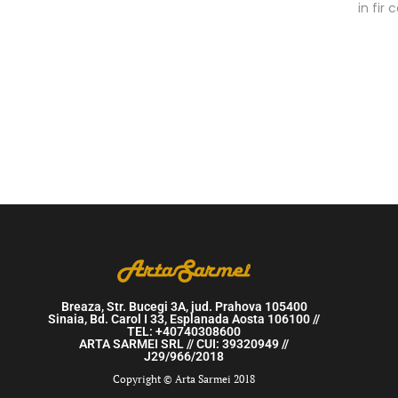
in fir
Breaza, Str. Bucegi 3A, jud. Prahova 105400
Sinaia, Bd. Carol I 33, Esplanada Aosta 106100 //
TEL: +40740308600
ARTA SARMEI SRL // CUI: 39320949 //
J29/966/2018
Copyright © Arta Sarmei 2018