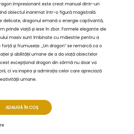
 dragon impresionant este creat manual dintr-un
ând obiectul inanimat într-o figură magistrală.
ale delicate, dragonul emană o energie captivantă,
m prinde viață și iese în zbor. Formele elegante ale
trupului masiv sunt îmbinate cu măiestrie pentru a
e forță și frumusețe. „Un dragon” se remarcă ca o
iei și abilității umane de a da viață obiectelor
. Acest excepțional dragon din sârmă nu doar va
rii, ci va inspira și admirația celor care apreciază
ativității umane.
ADAUGĂ ÎN COȘ
re