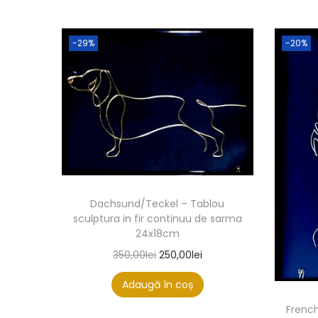
-29%
-20%
Dachsund/Teckel – Tablou
sculptura in fir continuu de sarma
24x18cm
350,00
lei
250,00
lei
Adaugă în coș
French