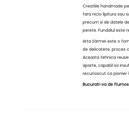
Creatiile handmade pe c
fara nicio lipitura sau
precum si de datele de
perete. Fundalul este r
Arta Sârmei este o form
de delicatete, proces c
Aceasta tehnica reusest
aparte, capabil sa insu
recunoscut ca pionier î
Bucurati-va de frumos s