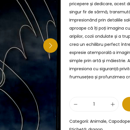
pricepere și dedicare, acest
singur fir de sârmă, transmut
Impresionând prin detaliile s
aproape că îți poți imagina cu
aripilor, cozii ondulate și a 
crea un echilibru perfect într
expresie atemporală a imaginaț
simple prin artă și măiestrie
impresiona cu siguranță privito
frumusețea și profunzimea cre
Categorii:
Animale
,
Capodope
Etichetă:
dragon