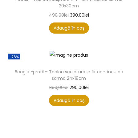
20x30cm
490,00
lei
390,00
lei
Adaugă în coș
-26%
Beagle -profil – Tablou sculptura in fir continuu de
sarma 24x18cm
390,00
lei
290,00
lei
Adaugă în coș