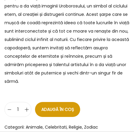
pentru a da viață imaginii Uroborosului, un simbol al ciclului
etern, al creației și distrugerii continue. Acest șarpe care se
mușcă de coadă reprezintă ideea că toate lucrurile în viață
sunt interconectate și că tot ce moare va renaște din nou,
subliniind ciclul infinit al naturii. Cu fiecare privire la această
capodoperă, suntem invitați să reflectăm asupra
conceptelor de eternitate și reînnoire, precum și să
admirăm priceperea și talentul artistului în a da viață unor
simboluri atât de puternice și vechi dintr-un singur fir de
sârmă.
ADAUGĂ ÎN COȘ
Categorii:
Animale
,
Celebritati
,
Religie
,
Zodiac