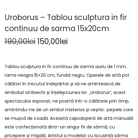
Uroborus – Tablou sculptura in fir
continuu de sarma 15x20cm
190,00
lei
150,00
lei
Tablou sculptura in fir continuu de sarma auriu de 1 mm,
rama neagra 15×20 cm, fundal negru. Operele de artă pot
călători în trecutul îndepărtat și să ne amintească de
simboluri străvechi și înțelepciunea lor. „Uroborus”, acest
spectaculos exponat, ne poartă într-o călătorie prin timp,
amintindu-ne de un simbol misterios și veșnic: șarpele care
se mușcă de coadă. Această capodoperă de artă manuală
este confecționată dintr-un singur fir de sârmă, cu
pricepere și migală. Artistul a modelat cu iscusință sârma