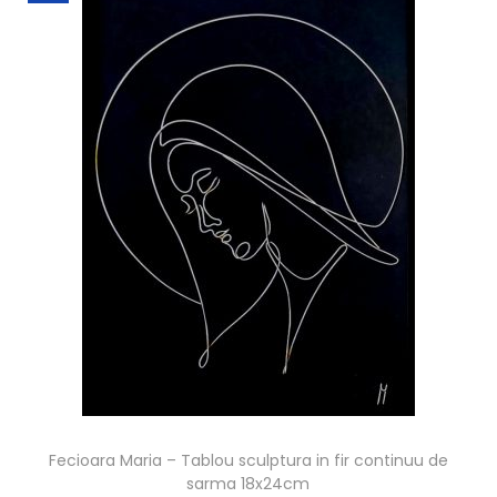
Fecioara Maria – Tablou sculptura in fir continuu de
sarma 18x24cm