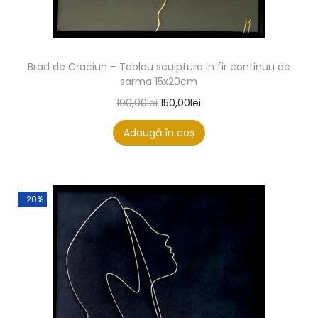
Brad de Craciun – Tablou sculptura in fir continuu de
sarma 15x20cm
190,00
lei
150,00
lei
Adaugă în coș
-20%