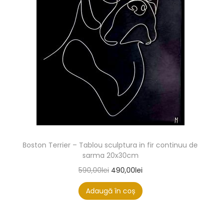
Boston Terrier – Tablou sculptura in fir continuu de
sarma 20x30cm
590,00
lei
490,00
lei
Adaugă în coș