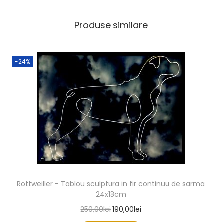
Produse similare
-24%
Rottweiller – Tablou sculptura in fir continuu de sarma
24x18cm
250,00
lei
190,00
lei