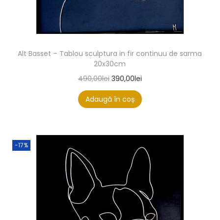
Alt Basset – Tablou sculptura in fir continuu de sarma
20x30cm
490,00
lei
390,00
lei
Adaugă în coș
-17%