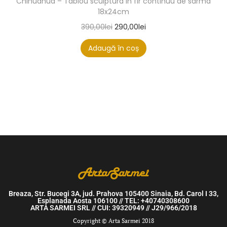
Chihuahua – Tablou sculptura in fir continuu de sarma
18x24cm
390,00
lei
290,00
lei
Adaugă în coș
Breaza, Str. Bucegi 3A, jud. Prahova 105400 Sinaia, Bd. Carol I 33,
Esplanada Aosta 106100 // TEL: +40740308600
ARTA SARMEI SRL // CUI: 39320949 // J29/966/2018
Copyright © Arta Sarmei 2018