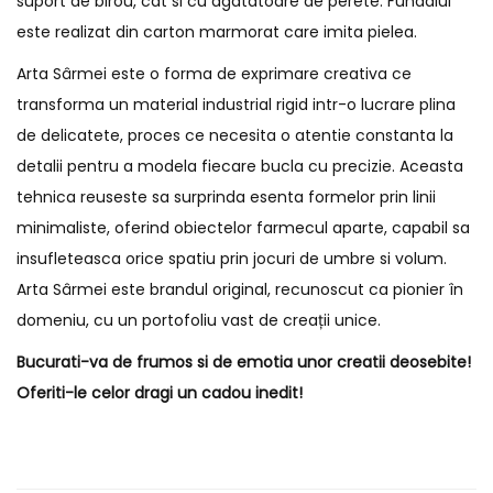
suport de birou, cat si cu agatatoare de perete. Fundalul
este realizat din carton marmorat care imita pielea.
Arta Sârmei este o forma de exprimare creativa ce
transforma un material industrial rigid intr-o lucrare plina
de delicatete, proces ce necesita o atentie constanta la
detalii pentru a modela fiecare bucla cu precizie. Aceasta
tehnica reuseste sa surprinda esenta formelor prin linii
minimaliste, oferind obiectelor farmecul aparte, capabil sa
insufleteasca orice spatiu prin jocuri de umbre si volum.
Arta Sârmei este brandul original, recunoscut ca pionier în
domeniu, cu un portofoliu vast de creații unice.
Bucurati-va de frumos si de emotia unor creatii deosebite!
Oferiti-le celor dragi un cadou inedit!