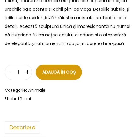
talent, conturând detaliile elegante ale capului de cal, cu
urechile sale atente și ochii plini de viață. Detaliile subtile și
liniile fluide evidențiază măiestria artistului și atenția sa la
detalii. Această sculptură unică și impresionantă nu numai
că surprinde frumusețea calului, ci aduce și o atmosferă
de eleganță și rafinament în spațiul în care este expusă.
ADAUGĂ ÎN COȘ
Categorie:
Animale
Etichetă:
cai
Descriere