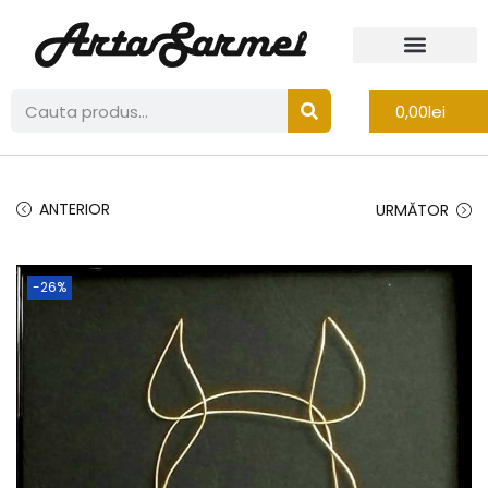
0,00
lei
ANTERIOR
URMĂTOR
-26%