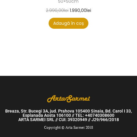
50×50cm
2.990,00
lei
1.990,00
lei
Adaugă în coș
Breaza, Str. Bucegi 3A, jud. Prahova 105400 Sinaia, Bd. Carol I 33,
Esplanada Aosta 106100 // TEL: +40740308600
ARTA SARMEI SRL // CUI: 39320949 // J29/966/2018
Copyright © Arta Sarmei 2018