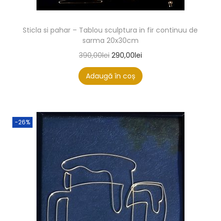
Sticla si pahar – Tablou sculptura in fir continuu de
sarma 20x30cm
390,00
lei
290,00
lei
Adaugă în coș
-26%