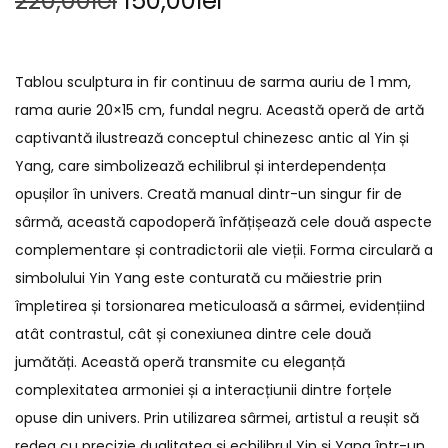
220,00
lei
150,00
lei
Tablou sculptura in fir continuu de sarma auriu de 1 mm,
rama aurie 20×15 cm, fundal negru. Această operă de artă
captivantă ilustrează conceptul chinezesc antic al Yin și
Yang, care simbolizează echilibrul și interdependența
opușilor în univers. Creată manual dintr-un singur fir de
sârmă, această capodoperă înfățișează cele două aspecte
complementare și contradictorii ale vieții. Forma circulară a
simbolului Yin Yang este conturată cu măiestrie prin
împletirea și torsionarea meticuloasă a sârmei, evidențiind
atât contrastul, cât și conexiunea dintre cele două
jumătăți. Această operă transmite cu eleganță
complexitatea armoniei și a interacțiunii dintre forțele
opuse din univers. Prin utilizarea sârmei, artistul a reușit să
redea cu precizie dualitatea și echilibrul Yin și Yang într-un