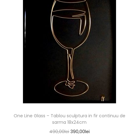
One Line Glass – Tablou sculptura in fir continuu de
sarma 18x24cm
490,00
lei
390,00
lei