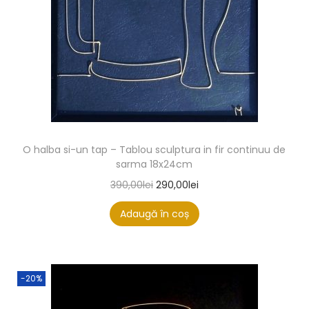
O halba si-un tap – Tablou sculptura in fir continuu de
sarma 18x24cm
390,00
lei
290,00
lei
Adaugă în coș
-20%