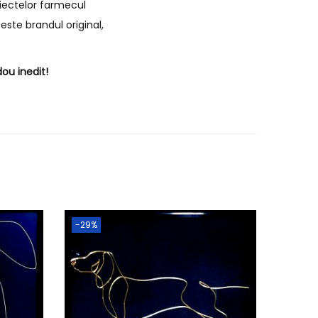
biectelor farmecul
este brandul original,
ou inedit!
-29%