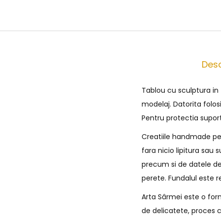
Desc
Tablou cu sculptura in
modelaj. Datorita folos
Pentru protectia supor
Creatiile handmade pe c
fara nicio lipitura sau
precum si de datele de
perete. Fundalul este r
Arta Sârmei este o form
de delicatete, proces c