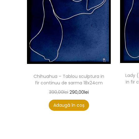
Lady 
Chihuahua – Tablou sculptura in
in fi
fir continuu de sarma 18x24cm
390,00
lei
290,00
lei
Adaugă în coș