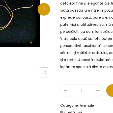
detaliilor fine și elegante ale 
viață acestor animale impozant
expresie curioasă, pare a ema
puternici și atitudinea sa mân
pe celălalt, cu ochii lor străl
între cele două suflete puter
perspectivă fascinantă asupra 
sârmei și mâinilor artistului, 
și a forței. Această sculptură
legătura specială dintre anim
Categorie:
Animale
Etichetă:
cai