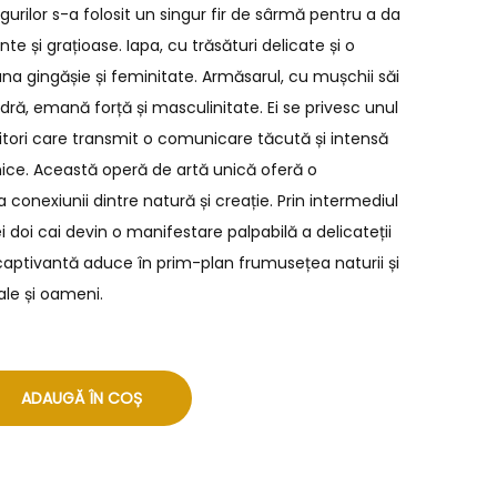
figurilor s-a folosit un singur fir de sârmă pentru a da
e și grațioase. Iapa, cu trăsături delicate și o
na gingășie și feminitate. Armăsarul, cu mușchii săi
dră, emană forță și masculinitate. Ei se privesc unul
ucitori care transmit o comunicare tăcută și intensă
nice. Această operă de artă unică oferă o
conexiunii dintre natură și creație. Prin intermediul
cei doi cai devin o manifestare palpabilă a delicateții
 captivantă aduce în prim-plan frumusețea naturii și
ale și oameni.
ADAUGĂ ÎN COȘ