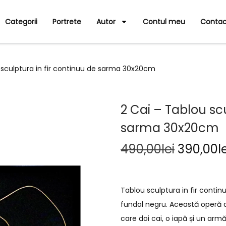
Categorii
Portrete
Autor
Contul meu
Contac
 sculptura in fir continuu de sarma 30x20cm
2 Cai – Tablou scu
sarma 30x20cm
490,00
lei
390,00
l
Tablou sculptura in fir cont
fundal negru. Această operă 
care doi cai, o iapă și un armă