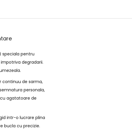
ntare
) speciala pentru
 impotriva degradarii.
e umezeala.
ir continuu de sarma,
de semnatura personala,
i cu agatatoare de
id intr-o lucrare plina
e bucla cu precizie.