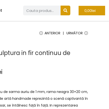
0,00
lei
t
ANTERIOR
URMĂTOR
lptura in fir continuu de
ei
inuu de sarma auriu de 1 mm, rama neagra 30×20 cm,
de artă handmade reprezintă o scenă captivantă în
sar, se întâlnesc față în față. In reprezentarea