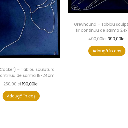
Greyhound – Tablou sculpt
fir continuu de sarma 24
490,00
lei
390,00
lei
Adaugă în coș
(Cocker) – Tablou sculptura
r continuu de sarma 18x24cm
250,00
lei
190,00
lei
Adaugă în coș