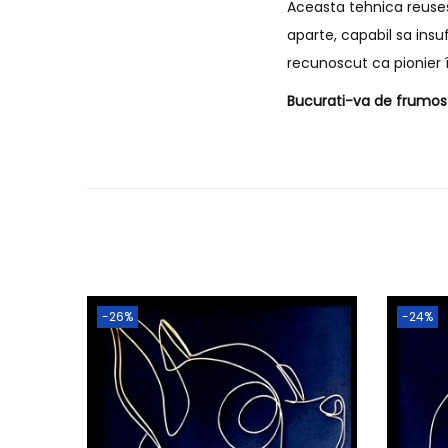
Aceasta tehnica reusest
aparte, capabil sa insu
recunoscut ca pionier î
Bucurati-va de frumos s
-26%
-24%