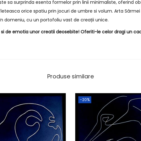
e sa surprinda esenta formelor prin linii minimaliste, oferind o
fleteasca orice spatiu prin jocuri de umbre si volum. Arta Sârmei 
n domeniu, cu un portofoliu vast de creații unice.
i de emotia unor creatii deosebite! Oferiti-le celor dragi un cad
Produse similare
-20%