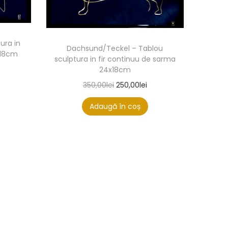
ura in
Dachsund/Teckel – Tablou
x18cm
sculptura in fir continuu de sarma
24x18cm
350,00
lei
250,00
lei
Adaugă în coș