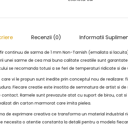
riere
Recenzii (0)
Informatii Suplime
 fir continuu de sarma de 1 mm Non-Tarnish (emailata si lacuita
irii unei sarme de cea mai buna calitate creatiile sunt garantate
tului se recomanda totusi a se feri de temperaturi ridicate si d
are vi le propun sunt inedite prin conceptul nou de realizare: f
 sudura. Fiecare creatie este insotita de semnatura de artist si 
 contact. Ramele sunt prevazute atat cu suport de birou, cat s
ealizat din carton marmorat care imita pielea.
a de exprimare creativa ce transforma un material industrial rig
e necesita o atentie constanta la detalii pentru a modela fiecar