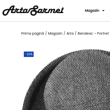
Magazin
Prima pagină
/
Magazin
/
Arta
/
Bendeac – Portret 
-33%