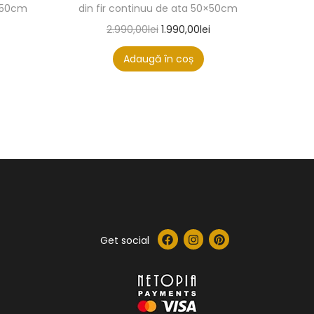
0×50cm
din fir continuu de ata 50×50cm
2.990,00
lei
1.990,00
lei
Adaugă în coș
Get social