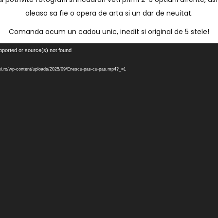
aleasa sa fie o opera de arta si un dar de neuitat.
Comanda acum un cadou unic, inedit si original de 5 stele!
pported or source(s) not found
rmei.ro/wp-content/uploads/2025/09/Enescu-pas-cu-pas.mp4?_=1