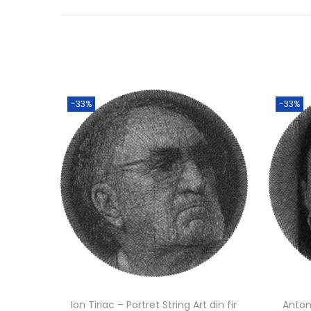
-33%
-33%
Ion Tiriac – Portret String Art din fir
Antoni