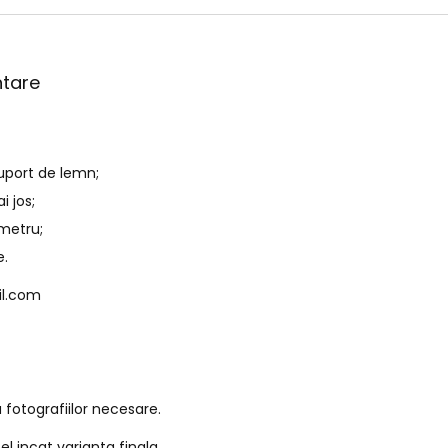
ntare
suport de lemn;
i jos;
ometru;
e.
l.com
 fotografiilor necesare.
fel incat varianta finala