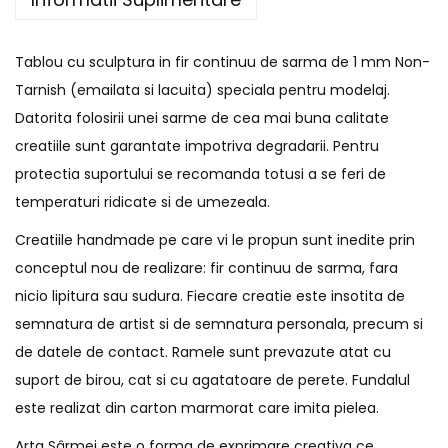
Tablou cu sculptura in fir continuu de sarma de 1 mm Non-
Tarnish (emailata si lacuita) speciala pentru modelaj.
Datorita folosirii unei sarme de cea mai buna calitate
creatiile sunt garantate impotriva degradarii. Pentru
protectia suportului se recomanda totusi a se feri de
temperaturi ridicate si de umezeala.
Creatiile handmade pe care vi le propun sunt inedite prin
conceptul nou de realizare: fir continuu de sarma, fara
nicio lipitura sau sudura. Fiecare creatie este insotita de
semnatura de artist si de semnatura personala, precum si
de datele de contact. Ramele sunt prevazute atat cu
suport de birou, cat si cu agatatoare de perete. Fundalul
este realizat din carton marmorat care imita pielea.
Arta Sârmei este o forma de exprimare creativa ce