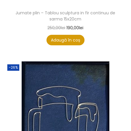
Jumate plin – Tablou sculptura in fir continuu de
sarma 15x20cm
250,00
lei
190,00
lei
Adaugă în coș
-26%