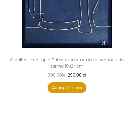
O halba si-un tap – Tablou sculptura in fir continuu de
sarma 18x24cm
390,00
lei
290,00
lei
Adaugă în coș