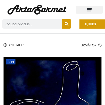
0,00
lei
ANTERIOR
URMĂTOR
-24%