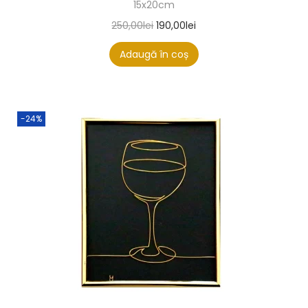
15x20cm
250,00
lei
190,00
lei
Adaugă în coș
-24%