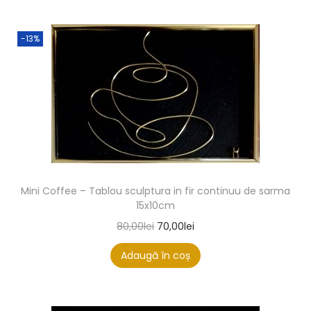
-13%
Mini Coffee – Tablou sculptura in fir continuu de sarma
15x10cm
80,00
lei
70,00
lei
Adaugă în coș